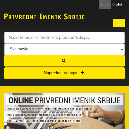
Srpski
English
Napredna pretraga