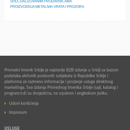
SPECIJALIZOVANIM PRODAVNICAMA
PROIZVODNJA METALNIH VRATA I PROZORA
Privredni Imenik Srbije je najstarije B2B izdanje u Srbiji sa bazom
podataka aktivnih poslovnih subjekata iz Republike Srbije i
platforma za razmenu informacija i pružanje usluga direktnog
marketinga. Sva izdanja Privrednog Imenika Srbije (sajt, katalog i
program/cd) su dvojezična, na srpskom i engleskom jeziku.
Uslovi korišćenja
Impresum
USLUGE