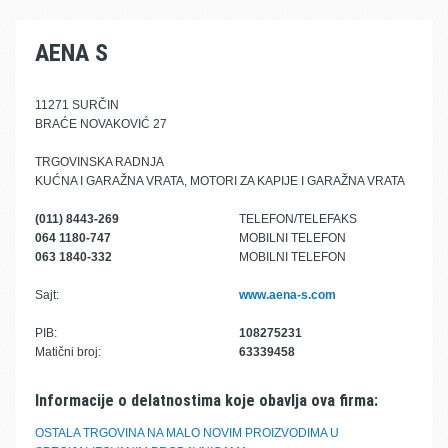
AENA S
11271 SURČIN
BRAĆE NOVAKOVIĆ 27
TRGOVINSKA RADNJA
KUĆNA I GARAŽNA VRATA, MOTORI ZA KAPIJE I GARAŽNA VRATA
(011) 8443-269
TELEFON/TELEFAKS
064 1180-747
MOBILNI TELEFON
063 1840-332
MOBILNI TELEFON
Sajt:
www.aena-s.com
PIB:
108275231
Matični broj:
63339458
Informacije o delatnostima koje obavlja ova firma:
OSTALA TRGOVINA NA MALO NOVIM PROIZVODIMA U