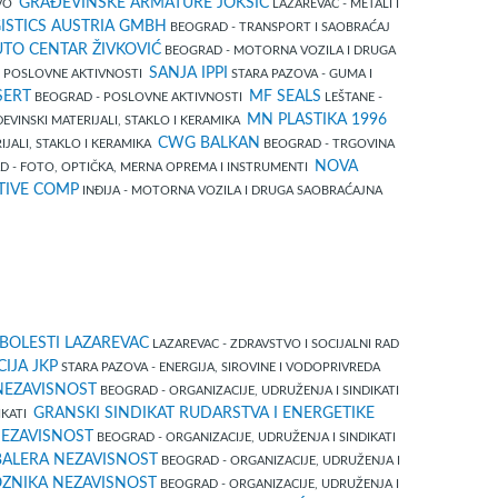
GRAĐEVINSKE ARMATURE JOKSIĆ
TVO
LAZAREVAC - METALI I
GISTICS AUSTRIA GMBH
BEOGRAD - TRANSPORT I SAOBRAĆAJ
TO CENTAR ŽIVKOVIĆ
BEOGRAD - MOTORNA VOZILA I DRUGA
SANJA IPPI
 POSLOVNE AKTIVNOSTI
STARA PAZOVA - GUMA I
SERT
MF SEALS
BEOGRAD - POSLOVNE AKTIVNOSTI
LEŠTANE -
MN PLASTIKA 1996
ĐEVINSKI MATERIJALI, STAKLO I KERAMIKA
CWG BALKAN
JALI, STAKLO I KERAMIKA
BEOGRAD - TRGOVINA
NOVA
 - FOTO, OPTIČKA, MERNA OPREMA I INSTRUMENTI
TIVE COMP
INĐIJA - MOTORNA VOZILA I DRUGA SAOBRAĆAJNA
 BOLESTI LAZAREVAC
LAZAREVAC - ZDRAVSTVO I SOCIJALNI RAD
IJA JKP
STARA PAZOVA - ENERGIJA, SIROVINE I VODOPRIVREDA
NEZAVISNOST
BEOGRAD - ORGANIZACIJE, UDRUŽENJA I SINDIKATI
GRANSKI SINDIKAT RUDARSTVA I ENERGETIKE
IKATI
NEZAVISNOST
BEOGRAD - ORGANIZACIJE, UDRUŽENJA I SINDIKATI
BALERA NEZAVISNOST
BEOGRAD - ORGANIZACIJE, UDRUŽENJA I
OZNIKA NEZAVISNOST
BEOGRAD - ORGANIZACIJE, UDRUŽENJA I