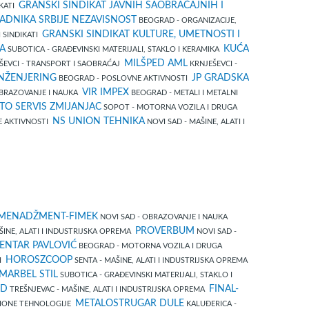
GRANSKI SINDIKAT JAVNIH SAOBRAĆAJNIH I
IKATI
ADNIKA SRBIJE NEZAVISNOST
BEOGRAD - ORGANIZACIJE,
GRANSKI SINDIKAT KULTURE, UMETNOSTI I
 SINDIKATI
A
KUĆA
SUBOTICA - GRAĐEVINSKI MATERIJALI, STAKLO I KERAMIKA
MILŠPED AML
ŠEVCI - TRANSPORT I SAOBRAĆAJ
KRNJEŠEVCI -
NŽENJERING
JP GRADSKA
BEOGRAD - POSLOVNE AKTIVNOSTI
VIR IMPEX
BRAZOVANJE I NAUKA
BEOGRAD - METALI I METALNI
TO SERVIS ZMIJANJAC
SOPOT - MOTORNA VOZILA I DRUGA
NS UNION TEHNIKA
E AKTIVNOSTI
NOVI SAD - MAŠINE, ALATI I
I MENADŽMENT-FIMEK
NOVI SAD - OBRAZOVANJE I NAUKA
PROVERBUM
ŠINE, ALATI I INDUSTRIJSKA OPREMA
NOVI SAD -
ENTAR PAVLOVIĆ
BEOGRAD - MOTORNA VOZILA I DRUGA
HOROSZCOOP
DI
SENTA - MAŠINE, ALATI I INDUSTRIJSKA OPREMA
MARBEL STIL
SUBOTICA - GRAĐEVINSKI MATERIJALI, STAKLO I
MD
FINAL-
TREŠNJEVAC - MAŠINE, ALATI I INDUSTRIJSKA OPREMA
METALOSTRUGAR DULE
IONE TEHNOLOGIJE
KALUĐERICA -