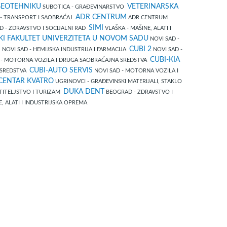
GEOTEHNIKU
VETERINARSKA
SUBOTICA - GRAĐEVINARSTVO
ADR CENTRUM
 - TRANSPORT I SAOBRAĆAJ
ADR CENTRUM
SIMI
D - ZDRAVSTVO I SOCIJALNI RAD
VLAŠKA - MAŠINE, ALATI I
KI FAKULTET UNIVERZITETA U NOVOM SADU
NOVI SAD -
S
CUBI 2
NOVI SAD - HEMIJSKA INDUSTRIJA I FARMACIJA
NOVI SAD -
CUBI-KIA
 - MOTORNA VOZILA I DRUGA SAOBRAĆAJNA SREDSTVA
CUBI-AUTO SERVIS
 SREDSTVA
NOVI SAD - MOTORNA VOZILA I
CENTAR KVATRO
UGRINOVCI - GRAĐEVINSKI MATERIJALI, STAKLO
DUKA DENT
TITELJSTVO I TURIZAM
BEOGRAD - ZDRAVSTVO I
E, ALATI I INDUSTRIJSKA OPREMA