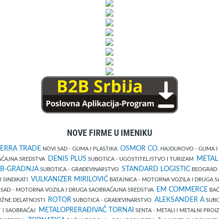
NOVE FIRME U IMENIKU
ERRA TRADE
OSMOR CO.
NOVI SAD - GUMA I PLASTIKA
HAJDUKOVO - GUMA I
DENIS PLUS
METAL
AĆAJNA SREDSTVA
SUBOTICA - UGOSTITELJSTVO I TURIZAM
B-GRADNJA
STANDARD LOGISTIC
SUBOTICA - GRAĐEVINARSTVO
BEOGRAD 
VULKANIZER MIRILOVIĆ
I SINDIKATI
BATAJNICA - MOTORNA VOZILA I DRUGA 
EM COMMERCE
 SAD - MOTORNA VOZILA I DRUGA SAOBRAĆAJNA SREDSTVA
BAČ
ROTOR
ALEKSANDER A
UŽNE DELATNOSTI
SUBOTICA - GRAĐEVINARSTVO
SUBO
METALOPRERAĐIVAČ TORNAI
 I SAOBRAĆAJ
SENTA - METALI I METALNI PRO