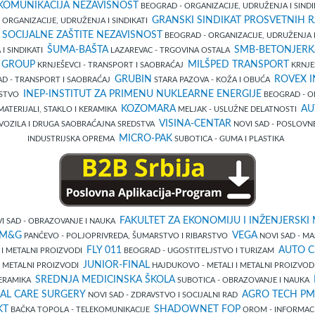
EKOMUNIKACIJA NEZAVISNOST
BEOGRAD - ORGANIZACIJE, UDRUŽENJA I SIND
GRANSKI SINDIKAT PROSVETNIH R
ORGANIZACIJE, UDRUŽENJA I SINDIKATI
 SOCIJALNE ZAŠTITE NEZAVISNOST
BEOGRAD - ORGANIZACIJE, UDRUŽENJA I
ŠUMA-BAŠTA
SMB-BETONJERK
I SINDIKATI
LAZAREVAC - TRGOVINA OSTALA
 GROUP
MILŠPED TRANSPORT
KRNJEŠEVCI - TRANSPORT I SAOBRAĆAJ
KRNJE
GRUBIN
ROVEX I
D - TRANSPORT I SAOBRAĆAJ
STARA PAZOVA - KOŽA I OBUĆA
INEP-INSTITUT ZA PRIMENU NUKLEARNE ENERGIJE
RSTVO
BEOGRAD - O
KOZOMARA
AU
ATERIJALI, STAKLO I KERAMIKA
MELJAK - USLUŽNE DELATNOSTI
VISINA-CENTAR
VOZILA I DRUGA SAOBRAĆAJNA SREDSTVA
NOVI SAD - POSLOVN
MICRO-PAK
INDUSTRIJSKA OPREMA
SUBOTICA - GUMA I PLASTIKA
FAKULTET ZA EKONOMIJU I INŽENJERSK
I SAD - OBRAZOVANJE I NAUKA
 M&G
VEGA
PANČEVO - POLJOPRIVREDA, ŠUMARSTVO I RIBARSTVO
NOVI SAD - MA
FLY 011
AUTO C
I I METALNI PROIZVODI
BEOGRAD - UGOSTITELJSTVO I TURIZAM
JUNIOR-FINAL
I METALNI PROIZVODI
HAJDUKOVO - METALI I METALNI PROIZVO
SREDNJA MEDICINSKA ŠKOLA
 KERAMIKA
SUBOTICA - OBRAZOVANJE I NAUKA
AL CARE SURGERY
AGRO TECH P
NOVI SAD - ZDRAVSTVO I SOCIJALNI RAD
KT
SHADOWNET FOP
BAČKA TOPOLA - TELEKOMUNIKACIJE
OROM - INFORMAC