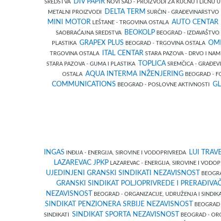
DIV PAPIR
SREDSTVA
NOVI SAD - PROIZVODI ZA KUĆNU I LIČNU
DELTA TERM
METALNI PROIZVODI
SURČIN - GRAĐEVINARSTV
MINI MOTOR
AUTO CENTAR 
LEŠTANE - TRGOVINA OSTALA
BEOKOLP
SAOBRAĆAJNA SREDSTVA
BEOGRAD - IZDAVAŠTVO
GRAPEX PLUS
OML
PLASTIKA
BEOGRAD - TRGOVINA OSTALA
ITAL CENTAR
TRGOVINA OSTALA
STARA PAZOVA - DRVO I NA
TOPLICA
STARA PAZOVA - GUMA I PLASTIKA
SREMČICA - GRAĐEVI
AQUA INTERMA INŽENJERING
OSTALA
BEOGRAD - F
COMMUNICATIONS
GL
BEOGRAD - POSLOVNE AKTIVNOSTI
INGAS
LUI TRAV
INĐIJA - ENERGIJA, SIROVINE I VODOPRIVREDA
LAZAREVAC JPKP
LAZAREVAC - ENERGIJA, SIROVINE I VOD
UJEDINJENI GRANSKI SINDIKATI NEZAVISNOST
BEOGRAD
GRANSKI SINDIKAT POLJOPRIVREDE I PRERAĐIVA
NEZAVISNOST
BEOGRAD - ORGANIZACIJE, UDRUŽENJA I SINDIK
SINDIKAT PENZIONERA SRBIJE NEZAVISNOST
BEOGRAD -
SINDIKAT SPORTA NEZAVISNOST
SINDIKATI
BEOGRAD - ORG