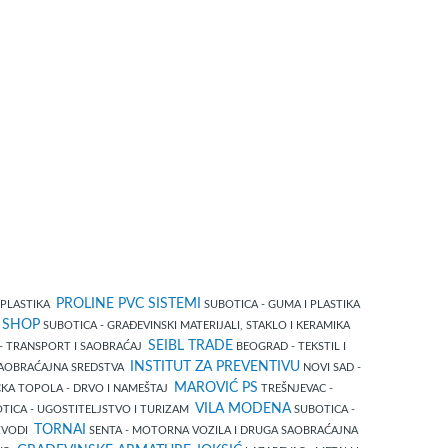
PROLINE PVC SISTEMI
 PLASTIKA
SUBOTICA - GUMA I PLASTIKA
 SHOP
SUBOTICA - GRAĐEVINSKI MATERIJALI, STAKLO I KERAMIKA
SEIBL TRADE
- TRANSPORT I SAOBRAĆAJ
BEOGRAD - TEKSTIL I
INSTITUT ZA PREVENTIVU
SAOBRAĆAJNA SREDSTVA
NOVI SAD -
MAROVIĆ PS
KA TOPOLA - DRVO I NAMEŠTAJ
TREŠNJEVAC -
VILA MODENA
TICA - UGOSTITELJSTVO I TURIZAM
SUBOTICA -
TORNAI
IZVODI
SENTA - MOTORNA VOZILA I DRUGA SAOBRAĆAJNA