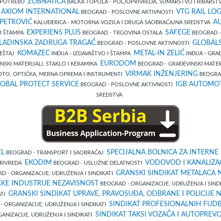
ZOBNATICA
 UPOTREBU
BAČKA TOPOLA - POLJOPRIVREDA, ŠUMARSTVO I RIBARS
AXIOM INTERNATIONAL
VTG RAIL LO
O
BEOGRAD - POSLOVNE AKTIVNOSTI
PETROVIĆ
AU
KALUĐERICA - MOTORNA VOZILA I DRUGA SAOBRAĆAJNA SREDSTVA
EXPERIENS PLUS
SAFEGE
 I ŠTAMPA
BEOGRAD - TRGOVINA OSTALA
BEOGRAD -
ADINSKA ZADRUGA TRAGAČ
GLOBAL
BEOGRAD - POSLOVNE AKTIVNOSTI
KOMAZEC
METAL-IN ZELIĆ
MEŠTAJ
INĐIJA - IZDAVAŠTVO I ŠTAMPA
INĐIJA - GRA
EURODOM
NSKI MATERIJALI, STAKLO I KERAMIKA
BEOGRAD - GRAĐEVINSKI MATERI
VIRMAK INŽENJERING
OTO, OPTIČKA, MERNA OPREMA I INSTRUMENTI
BEOGRAD
OBAL PROTECT SERVICE
IGB AUTOMO
BEOGRAD - POSLOVNE AKTIVNOSTI
SREDSTVA
EL
SPECIJALNA BOLNICA ZA INTERNE
BEOGRAD - TRANSPORT I SAOBRAĆAJ
EKODIM
VODOVOD I KANALIZAC
OPRIVREDA
BEOGRAD - USLUŽNE DELATNOSTI
GRANSKI SINDIKAT METALACA 
 - ORGANIZACIJE, UDRUŽENJA I SINDIKATI
ČKE INDUSTRIJE NEZAVISNOST
BEOGRAD - ORGANIZACIJE, UDRUŽENJA I SIND
GRANSKI SINDIKAT UPRAVE, PRAVOSUĐA, ODBRANE I POLICIJE 
ATI
SINDIKAT PROFESIONALNIH FUD
 ORGANIZACIJE, UDRUŽENJA I SINDIKATI
SINDIKAT TAKSI VOZAČA I AUTOPREV
ANIZACIJE, UDRUŽENJA I SINDIKATI