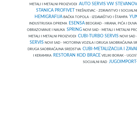
AUTO SERVIS VW STEVANOV
METALI I METALNI PROIZVODI
STANICA PROFIVET
TREŠNJEVAC - ZDRAVSTVO I SOCIJAL
HEMIGRAFIJA
YUN
BAČKA TOPOLA - IZDAVAŠTVO I ŠTAMPA
ESENSA
INDUSTRIJSKA OPREMA
BEOGRAD - HRANA, PIĆA I DUV
SPRING
OBRAZOVANJE I NAUKA
NOVI SAD - METALI I METALNI P
CUBI-TURBO SERVIS
METALI I METALNI PROIZVODI
NOVI SAD 
SERVIS
NOVI SAD - MOTORNA VOZILA I DRUGA SAOBRAĆAJNA 
CUBI-METALIZACIJA I ZAVA
DRUGA SAOBRAĆAJNA SREDSTVA
RESTORAN KOD BRACE
I KERAMIKA
VELIKI BORAK - UGOS
JUGOIMPORT
SOCIJALNI RAD