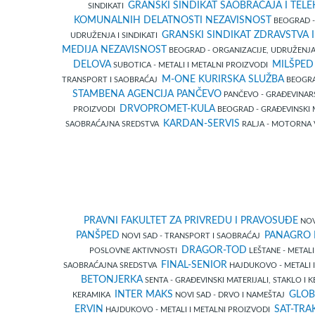
GRANSKI SINDIKAT SAOBRAĆAJA I TEL
SINDIKATI
KOMUNALNIH DELATNOSTI NEZAVISNOST
BEOGRAD - 
GRANSKI SINDIKAT ZDRAVSTVA I
UDRUŽENJA I SINDIKATI
MEDIJA NEZAVISNOST
BEOGRAD - ORGANIZACIJE, UDRUŽENJA 
DELOVA
MILŠPED
SUBOTICA - METALI I METALNI PROIZVODI
M-ONE KURIRSKA SLUŽBA
TRANSPORT I SAOBRAĆAJ
BEOGRA
STAMBENA AGENCIJA PANČEVO
PANČEVO - GRAĐEVINA
DRVOPROMET-KULA
PROIZVODI
BEOGRAD - GRAĐEVINSKI M
KARDAN-SERVIS
SAOBRAĆAJNA SREDSTVA
RALJA - MOTORNA 
PRAVNI FAKULTET ZA PRIVREDU I PRAVOSUĐE
NOV
PANŠPED
PANAGRO
NOVI SAD - TRANSPORT I SAOBRAĆAJ
DRAGOR-TOD
POSLOVNE AKTIVNOSTI
LEŠTANE - METAL
FINAL-SENIOR
SAOBRAĆAJNA SREDSTVA
HAJDUKOVO - METALI 
BETONJERKA
SENTA - GRAĐEVINSKI MATERIJALI, STAKLO I
INTER MAKS
GLOB
KERAMIKA
NOVI SAD - DRVO I NAMEŠTAJ
ERVIN
SAT-TRA
HAJDUKOVO - METALI I METALNI PROIZVODI