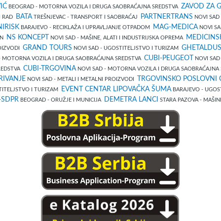
IĆ
ZAVOD ZA 
BEOGRAD - MOTORNA VOZILA I DRUGA SAOBRAĆAJNA SREDSTVA
BATA
PARTNERTRANS
NI RAD
TREŠNJEVAC - TRANSPORT I SAOBRAĆAJ
NOVI SAD
IRISK
MAG-MEDICA
BARAJEVO - RECIKLAŽA I UPRAVLJANJE OTPADOM
NOVI SA
NS KONCEPT
MEDICINS
AN
NOVI SAD - MAŠINE, ALATI I INDUSTRIJSKA OPREMA
GRAND TOURS
GHETALDU
ROIZVODI
NOVI SAD - UGOSTITELJSTVO I TURIZAM
CUBI-PEUGEOT
- MOTORNA VOZILA I DRUGA SAOBRAĆAJNA SREDSTVA
NOVI SAD
CUBI-TRGOVINA
SREDSTVA
NOVI SAD - MOTORNA VOZILA I DRUGA SAOBRAĆAJNA
RIVANJE
TRGOVINSKO POSLOVNI 
NOVI SAD - METALI I METALNI PROIZVODI
EVENT CENTAR LIPOVAČKA ŠUMA
TITELJSTVO I TURIZAM
BARAJEVO - UGOS
-SDPR
DEMETRA LANCI
BEOGRAD - ORUŽJE I MUNICIJA
STARA PAZOVA - MAŠIN