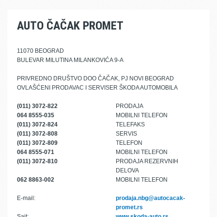
AUTO ČAČAK PROMET
11070 BEOGRAD
BULEVAR MILUTINA MILANKOVIĆA 9-A
PRIVREDNO DRUŠTVO DOO ČAČAK, PJ NOVI BEOGRAD
OVLAŠĆENI PRODAVAC I SERVISER ŠKODA AUTOMOBILA
(011) 3072-822
PRODAJA
064 8555-035
MOBILNI TELEFON
(011) 3072-824
TELEFAKS
(011) 3072-808
SERVIS
(011) 3072-809
TELEFON
064 8555-071
MOBILNI TELEFON
(011) 3072-810
PRODAJA REZERVNIH
DELOVA
062 8863-002
MOBILNI TELEFON
E-mail:
prodaja.nbg@autocacak-
promet.rs
Sajt:
www.skoda-auto.rs