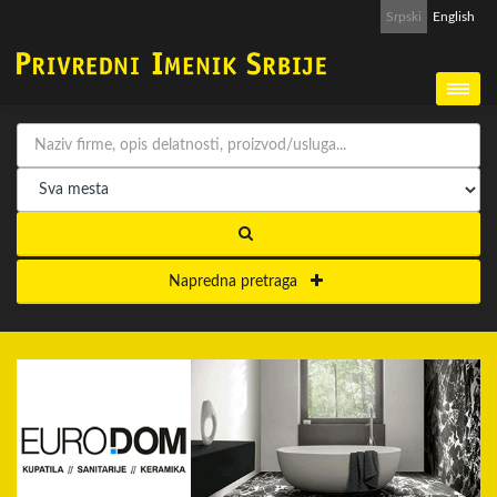
Srpski
English
Napredna pretraga