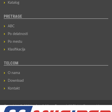
Katalog
PRETRAGE
ABC
Po delatnosti
Po mestu
Klasifikacija
TELCOM
O nama
Download
Kontakt
Copyright © 2026
privredni-imenik.com
| All Rights Reserved |
Izradio
Sovan