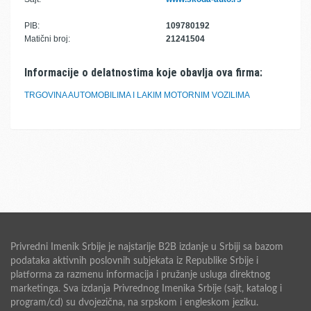
PIB:
109780192
Matični broj:
21241504
Informacije o delatnostima koje obavlja ova firma:
TRGOVINA AUTOMOBILIMA I LAKIM MOTORNIM VOZILIMA
Privredni Imenik Srbije je najstarije B2B izdanje u Srbiji sa bazom
podataka aktivnih poslovnih subjekata iz Republike Srbije i
platforma za razmenu informacija i pružanje usluga direktnog
marketinga. Sva izdanja Privrednog Imenika Srbije (sajt, katalog i
program/cd) su dvojezična, na srpskom i engleskom jeziku.