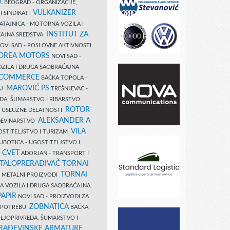
.
BEOGRAD - ORGANIZACIJE,
VULKANIZER
I SINDIKATI
ATAJNICA - MOTORNA VOZILA I
INSTITUT ZA
AJNA SREDSTVA
OVI SAD - POSLOVNE AKTIVNOSTI
COREA MOTORS
NOVI SAD -
ZILA I DRUGA SAOBRAĆAJNA
 COMMERCE
BAČKA TOPOLA -
MAROVIĆ PS
AJ
TREŠNJEVAC -
DA, ŠUMARSTVO I RIBARSTVO
ROTOR
- USLUŽNE DELATNOSTI
ALEKSANDER A
AĐEVINARSTVO
VILA
OSTITELJSTVO I TURIZAM
UBOTICA - UGOSTITELJSTVO I
N CVET
ADORJAN - TRANSPORT I
TALOPRERAĐIVAČ TORNAI
TORNAI
 I METALNI PROIZVODI
A VOZILA I DRUGA SAOBRAĆAJNA
PAPIR
NOVI SAD - PROIZVODI ZA
ZOBNATICA
 UPOTREBU
BAČKA
LJOPRIVREDA, ŠUMARSTVO I
RAĐEVINSKE ARMATURE