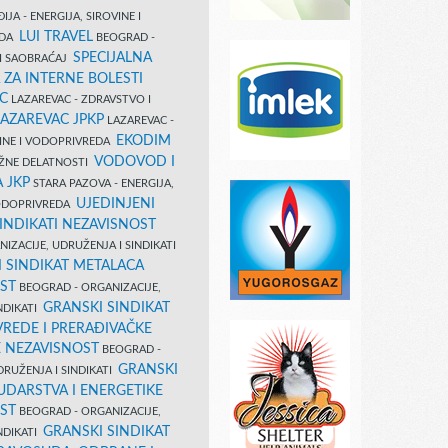
IJA - ENERGIJA, SIROVINE I
LUI TRAVEL
EDA
BEOGRAD -
SPECIJALNA
I SAOBRAĆAJ
 ZA INTERNE BOLESTI
C
LAZAREVAC - ZDRAVSTVO I
LAZAREVAC JPKP
LAZAREVAC -
EKODIM
VINE I VODOPRIVREDA
VODOVOD I
UŽNE DELATNOSTI
 JKP
STARA PAZOVA - ENERGIJA,
UJEDINJENI
VODOPRIVREDA
INDIKATI NEZAVISNOST
IZACIJE, UDRUŽENJA I SINDIKATI
 SINDIKAT METALACA
ST
BEOGRAD - ORGANIZACIJE,
GRANSKI SINDIKAT
NDIKATI
VREDE I PRERAĐIVAČKE
E NEZAVISNOST
BEOGRAD -
GRANSKI
DRUŽENJA I SINDIKATI
UDARSTVA I ENERGETIKE
ST
BEOGRAD - ORGANIZACIJE,
GRANSKI SINDIKAT
NDIKATI