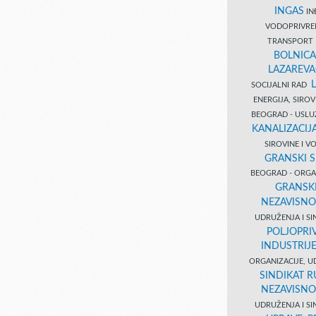
INGAS
INĐ
VODOPRIVR
TRANSPORT 
BOLNICA
LAZAREVA
SOCIJALNI RAD
ENERGIJA, SIRO
BEOGRAD - USL
KANALIZACIJA
SIROVINE I 
GRANSKI S
BEOGRAD - ORGAN
GRANSKI
NEZAVISNO
UDRUŽENJA I SI
POLJOPRI
INDUSTRIJ
ORGANIZACIJE, U
SINDIKAT R
NEZAVISNO
UDRUŽENJA I SI