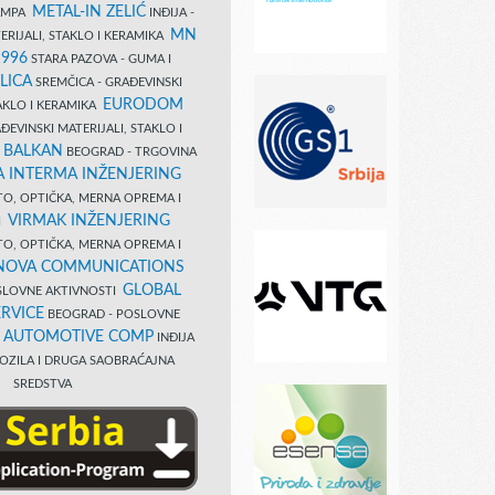
METAL-IN ZELIĆ
TAMPA
INĐIJA -
MN
ERIJALI, STAKLO I KERAMIKA
1996
STARA PAZOVA - GUMA I
LICA
SREMČICA - GRAĐEVINSKI
EURODOM
TAKLO I KERAMIKA
EVINSKI MATERIJALI, STAKLO I
 BALKAN
BEOGRAD - TRGOVINA
 INTERMA INŽENJERING
TO, OPTIČKA, MERNA OPREMA I
VIRMAK INŽENJERING
I
TO, OPTIČKA, MERNA OPREMA I
NOVA COMMUNICATIONS
GLOBAL
SLOVNE AKTIVNOSTI
RVICE
BEOGRAD - POSLOVNE
B AUTOMOTIVE COMP
INĐIJA
OZILA I DRUGA SAOBRAĆAJNA
SREDSTVA