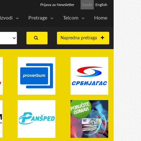
Prijava za Newsletter
Srpski
English
izvodi
Pretrage
Telcom
Home
Napredna pretraga