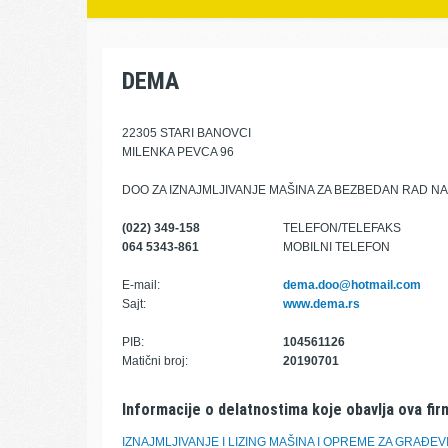
DEMA
22305 STARI BANOVCI
MILENKA PEVCA 96
DOO ZA IZNAJMLJIVANJE MAŠINA ZA BEZBEDAN RAD NA
(022) 349-158
TELEFON/TELEFAKS
064 5343-861
MOBILNI TELEFON
E-mail:
dema.doo@hotmail.com
Sajt:
www.dema.rs
PIB:
104561126
Matični broj:
20190701
Informacije o delatnostima koje obavlja ova fir
IZNAJMLJIVANJE I LIZING MAŠINA I OPREME ZA GRAĐE