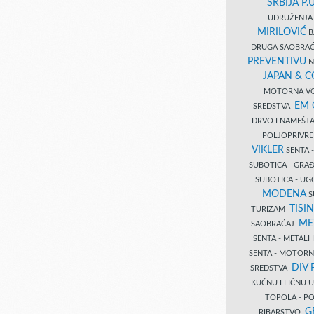
SRBIJA P.U
UDRUŽENJA 
MIRILOVIĆ
B
DRUGA SAOBRAĆ
PREVENTIVU
N
JAPAN & 
MOTORNA VO
EM
SREDSTVA
DRVO I NAMEŠT
POLJOPRIVRE
VIKLER
SENTA 
SUBOTICA - GR
SUBOTICA - UG
MODENA
S
TISI
TURIZAM
ME
SAOBRAĆAJ
SENTA - METALI
SENTA - MOTORN
DIV 
SREDSTVA
KUĆNU I LIČNU
TOPOLA - PO
G
RIBARSTVO