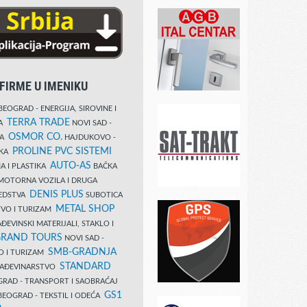
FIRME U IMENIKU
EOGRAD - ENERGIJA, SIROVINE I
TERRA TRADE
DA
NOVI SAD -
OSMOR CO.
KA
HAJDUKOVO -
PROLINE PVC SISTEMI
IKA
AUTO-AS
A I PLASTIKA
BAČKA
MOTORNA VOZILA I DRUGA
DENIS PLUS
REDSTVA
SUBOTICA
METAL SHOP
TVO I TURIZAM
ĐEVINSKI MATERIJALI, STAKLO I
RAND TOURS
NOVI SAD -
SMB-GRADNJA
O I TURIZAM
STANDARD
GRAĐEVINARSTVO
RAD - TRANSPORT I SAOBRAĆAJ
GS1
EOGRAD - TEKSTIL I ODEĆA