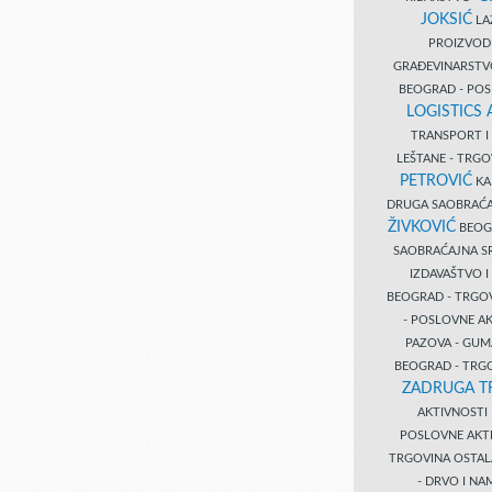
JOKSIĆ
LAZ
PROIZVO
GRAĐEVINARST
BEOGRAD - PO
LOGISTICS
TRANSPORT 
LEŠTANE - TRG
PETROVIĆ
KA
DRUGA SAOBRAĆ
ŽIVKOVIĆ
BEOGR
SAOBRAĆAJNA S
IZDAVAŠTVO 
BEOGRAD - TRGO
- POSLOVNE A
PAZOVA - GUM
BEOGRAD - TRG
ZADRUGA T
AKTIVNOST
POSLOVNE AKT
TRGOVINA OSTA
- DRVO I N