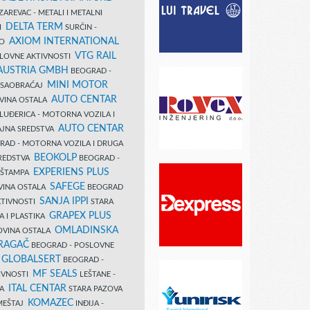
AREVAC - METALI I METALNI
DELTA TERM
DI
SURČIN -
AXIOM INTERNATIONAL
VO
VTG RAIL
SLOVNE AKTIVNOSTI
 AUSTRIA GMBH
BEOGRAD -
MINI MOTOR
I SAOBRAĆAJ
AUTO CENTAR
OVINA OSTALA
LUĐERICA - MOTORNA VOZILA I
AUTO CENTAR
AJNA SREDSTVA
AD - MOTORNA VOZILA I DRUGA
BEOKOLP
REDSTVA
BEOGRAD -
EXPERIENS PLUS
I ŠTAMPA
SAFEGE
VINA OSTALA
BEOGRAD
SANJA IPPI
KTIVNOSTI
STARA
GRAPEX PLUS
A I PLASTIKA
OMLADINSKA
OVINA OSTALA
RAGAČ
BEOGRAD - POSLOVNE
GLOBALSERT
I
BEOGRAD -
MF SEALS
IVNOSTI
LEŠTANE -
ITAL CENTAR
LA
STARA PAZOVA
KOMAZEC
AMEŠTAJ
INĐIJA -