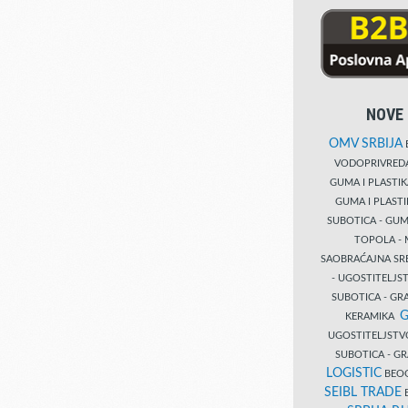
NOVE 
OMV SRBIJA
B
VODOPRIVRE
GUMA I PLASTI
GUMA I PLAST
SUBOTICA - GUM
TOPOLA - 
SAOBRAĆAJNA S
- UGOSTITELJS
SUBOTICA - GRA
G
KERAMIKA
UGOSTITELJSTV
SUBOTICA - 
LOGISTIC
BEOG
SEIBL TRADE
B