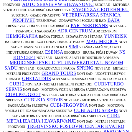
AUTO SERVIS VW STEVANOVIĆ
PROIZVODI
BEOGRAD - MOTORNA
ZAVOD ZA GEOTEHNIKU
VOZILA I DRUGA SAOBRAĆAJNA SREDSTVA
VETERINARSKA STANICA
SUBOTICA - GRAĐEVINARSTVO
PROFIVET
BATA
TREŠNJEVAC - ZDRAVSTVO I SOCIJALNI RAD
PARTNERTRANS
TREŠNJEVAC - TRANSPORT I SAOBRAĆAJ
NOVI SAD -
ADR CENTRUM
TRANSPORT I SAOBRAĆAJ
ADR CENTRUM
HEMIGRAFIJA
YUNIRISK
BAČKA TOPOLA - IZDAVAŠTVO I ŠTAMPA
MAG-MEDICA
BARAJEVO - RECIKLAŽA I UPRAVLJANJE OTPADOM
NOVI
SIMI
SAD - ZDRAVSTVO I SOCIJALNI RAD
VLAŠKA - MAŠINE, ALATI I
ESENSA
NS
INDUSTRIJSKA OPREMA
BEOGRAD - HRANA, PIĆA I DUVAN
KONCEPT
NOVI SAD - MAŠINE, ALATI I INDUSTRIJSKA OPREMA
MEDICINSKI FAKULTET UNIVERZITETA U NOVOM
SADU
SPRING
NOVI SAD - OBRAZOVANJE I NAUKA
NOVI SAD - METALI I
GRAND TOURS
METALNI PROIZVODI
NOVI SAD - UGOSTITELJSTVO I
GHETALDUS
TURIZAM
NOVI SAD - HEMIJSKA INDUSTRIJA I FARMACIJA
CUBI 2
CUBI-TURBO
NOVI SAD - METALI I METALNI PROIZVODI
SERVIS
NOVI SAD - MOTORNA VOZILA I DRUGA SAOBRAĆAJNA SREDSTVA
CUBI-PEUGEOT
NOVI SAD - MOTORNA VOZILA I DRUGA SAOBRAĆAJNA
CUBI-KIA SERVIS
SREDSTVA
NOVI SAD - MOTORNA VOZILA I DRUGA
CUBI-TRGOVINA
SAOBRAĆAJNA SREDSTVA
NOVI SAD - MOTORNA
CUBI-AUTO SERVIS
VOZILA I DRUGA SAOBRAĆAJNA SREDSTVA
NOVI
CUBI-
SAD - MOTORNA VOZILA I DRUGA SAOBRAĆAJNA SREDSTVA
METALIZACIJA I ZAVARIVANJE
NOVI SAD - METALI I METALNI
TRGOVINSKO POSLOVNI CENTAR KVATRO
PROIZVODI
RESTORAN
UGRINOVCI - GRAĐEVINSKI MATERIJALI, STAKLO I KERAMIKA