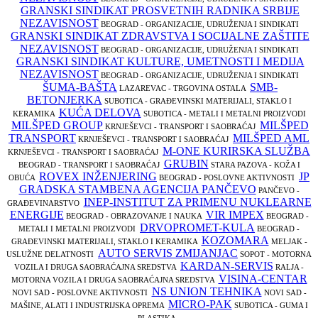
GRANSKI SINDIKAT PROSVETNIH RADNIKA SRBIJE
NEZAVISNOST
BEOGRAD - ORGANIZACIJE, UDRUŽENJA I SINDIKATI
GRANSKI SINDIKAT ZDRAVSTVA I SOCIJALNE ZAŠTITE
NEZAVISNOST
BEOGRAD - ORGANIZACIJE, UDRUŽENJA I SINDIKATI
GRANSKI SINDIKAT KULTURE, UMETNOSTI I MEDIJA
NEZAVISNOST
BEOGRAD - ORGANIZACIJE, UDRUŽENJA I SINDIKATI
ŠUMA-BAŠTA
SMB-
LAZAREVAC - TRGOVINA OSTALA
BETONJERKA
SUBOTICA - GRAĐEVINSKI MATERIJALI, STAKLO I
KUĆA DELOVA
KERAMIKA
SUBOTICA - METALI I METALNI PROIZVODI
MILŠPED GROUP
MILŠPED
KRNJEŠEVCI - TRANSPORT I SAOBRAĆAJ
TRANSPORT
MILŠPED AML
KRNJEŠEVCI - TRANSPORT I SAOBRAĆAJ
M-ONE KURIRSKA SLUŽBA
KRNJEŠEVCI - TRANSPORT I SAOBRAĆAJ
GRUBIN
BEOGRAD - TRANSPORT I SAOBRAĆAJ
STARA PAZOVA - KOŽA I
ROVEX INŽENJERING
JP
OBUĆA
BEOGRAD - POSLOVNE AKTIVNOSTI
GRADSKA STAMBENA AGENCIJA PANČEVO
PANČEVO -
INEP-INSTITUT ZA PRIMENU NUKLEARNE
GRAĐEVINARSTVO
ENERGIJE
VIR IMPEX
BEOGRAD - OBRAZOVANJE I NAUKA
BEOGRAD -
DRVOPROMET-KULA
METALI I METALNI PROIZVODI
BEOGRAD -
KOZOMARA
GRAĐEVINSKI MATERIJALI, STAKLO I KERAMIKA
MELJAK -
AUTO SERVIS ZMIJANJAC
USLUŽNE DELATNOSTI
SOPOT - MOTORNA
KARDAN-SERVIS
VOZILA I DRUGA SAOBRAĆAJNA SREDSTVA
RALJA -
VISINA-CENTAR
MOTORNA VOZILA I DRUGA SAOBRAĆAJNA SREDSTVA
NS UNION TEHNIKA
NOVI SAD - POSLOVNE AKTIVNOSTI
NOVI SAD -
MICRO-PAK
MAŠINE, ALATI I INDUSTRIJSKA OPREMA
SUBOTICA - GUMA I
PLASTIKA