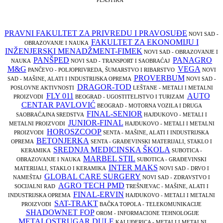
PRAVNI FAKULTET ZA PRIVREDU I PRAVOSUĐE
NOVI SAD -
FAKULTET ZA EKONOMIJU I
OBRAZOVANJE I NAUKA
INŽENJERSKI MENADŽMENT-FIMEK
NOVI SAD - OBRAZOVANJE I
PANŠPED
PANAGRO
NAUKA
NOVI SAD - TRANSPORT I SAOBRAĆAJ
M&G
VEGA
PANČEVO - POLJOPRIVREDA, ŠUMARSTVO I RIBARSTVO
NOVI
PROVERBUM
SAD - MAŠINE, ALATI I INDUSTRIJSKA OPREMA
NOVI SAD -
DRAGOR-TOD
POSLOVNE AKTIVNOSTI
LEŠTANE - METALI I METALNI
FLY 011
AUTO
PROIZVODI
BEOGRAD - UGOSTITELJSTVO I TURIZAM
CENTAR PAVLOVIĆ
BEOGRAD - MOTORNA VOZILA I DRUGA
FINAL-SENIOR
SAOBRAĆAJNA SREDSTVA
HAJDUKOVO - METALI I
JUNIOR-FINAL
METALNI PROIZVODI
HAJDUKOVO - METALI I METALNI
HOROSZCOOP
PROIZVODI
SENTA - MAŠINE, ALATI I INDUSTRIJSKA
BETONJERKA
OPREMA
SENTA - GRAĐEVINSKI MATERIJALI, STAKLO I
SREDNJA MEDICINSKA ŠKOLA
KERAMIKA
SUBOTICA -
MARBEL STIL
OBRAZOVANJE I NAUKA
SUBOTICA - GRAĐEVINSKI
INTER MAKS
MATERIJALI, STAKLO I KERAMIKA
NOVI SAD - DRVO I
GLOBAL CARE SURGERY
NAMEŠTAJ
NOVI SAD - ZDRAVSTVO I
AGRO TECH PMD
SOCIJALNI RAD
TREŠNJEVAC - MAŠINE, ALATI I
FINAL-ERVIN
INDUSTRIJSKA OPREMA
HAJDUKOVO - METALI I METALNI
SAT-TRAKT
PROIZVODI
BAČKA TOPOLA - TELEKOMUNIKACIJE
SHADOWNET FOP
OROM - INFORMACIONE TEHNOLOGIJE
METALOSTRUGAR DULE
KALUĐERICA - METALI I METALNI