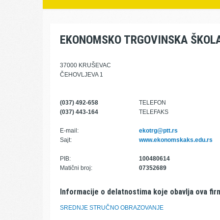
EKONOMSKO TRGOVINSKA ŠKOL
37000 KRUŠEVAC
ČEHOVLJEVA 1
(037) 492-658
TELEFON
(037) 443-164
TELEFAKS
E-mail:
ekotrg@ptt.rs
Sajt:
www.ekonomskaks.edu.rs
PIB:
100480614
Matični broj:
07352689
Informacije o delatnostima koje obavlja ova fir
SREDNJE STRUČNO OBRAZOVANJE