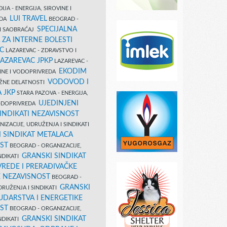
IJA - ENERGIJA, SIROVINE I
LUI TRAVEL
EDA
BEOGRAD -
SPECIJALNA
I SAOBRAĆAJ
 ZA INTERNE BOLESTI
C
LAZAREVAC - ZDRAVSTVO I
LAZAREVAC JPKP
LAZAREVAC -
EKODIM
VINE I VODOPRIVREDA
VODOVOD I
UŽNE DELATNOSTI
 JKP
STARA PAZOVA - ENERGIJA,
UJEDINJENI
VODOPRIVREDA
INDIKATI NEZAVISNOST
IZACIJE, UDRUŽENJA I SINDIKATI
 SINDIKAT METALACA
ST
BEOGRAD - ORGANIZACIJE,
GRANSKI SINDIKAT
NDIKATI
VREDE I PRERAĐIVAČKE
E NEZAVISNOST
BEOGRAD -
GRANSKI
DRUŽENJA I SINDIKATI
UDARSTVA I ENERGETIKE
ST
BEOGRAD - ORGANIZACIJE,
GRANSKI SINDIKAT
NDIKATI