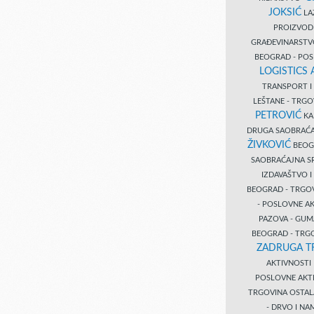
JOKSIĆ
LAZ
PROIZVO
GRAĐEVINARST
BEOGRAD - PO
LOGISTICS
TRANSPORT 
LEŠTANE - TRG
PETROVIĆ
KA
DRUGA SAOBRAĆ
ŽIVKOVIĆ
BEOGR
SAOBRAĆAJNA S
IZDAVAŠTVO 
BEOGRAD - TRGO
- POSLOVNE A
PAZOVA - GUM
BEOGRAD - TRG
ZADRUGA T
AKTIVNOST
POSLOVNE AKT
TRGOVINA OSTA
- DRVO I N