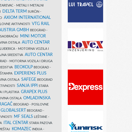
AREVAC - METALI I METALNI
DELTA TERM
DI
SURČIN -
AXIOM INTERNATIONAL
VO
VTG RAIL
SLOVNE AKTIVNOSTI
 AUSTRIA GMBH
BEOGRAD -
MINI MOTOR
I SAOBRAĆAJ
AUTO CENTAR
OVINA OSTALA
LUĐERICA - MOTORNA VOZILA I
AUTO CENTAR
AJNA SREDSTVA
AD - MOTORNA VOZILA I DRUGA
BEOKOLP
REDSTVA
BEOGRAD -
EXPERIENS PLUS
I ŠTAMPA
SAFEGE
VINA OSTALA
BEOGRAD
SANJA IPPI
KTIVNOSTI
STARA
GRAPEX PLUS
A I PLASTIKA
OMLADINSKA
OVINA OSTALA
RAGAČ
BEOGRAD - POSLOVNE
GLOBALSERT
I
BEOGRAD -
MF SEALS
IVNOSTI
LEŠTANE -
ITAL CENTAR
LA
STARA PAZOVA
KOMAZEC
AMEŠTAJ
INĐIJA -