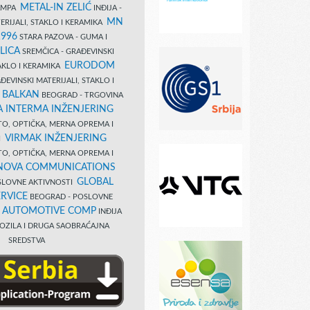
METAL-IN ZELIĆ
TAMPA
INĐIJA -
MN
ERIJALI, STAKLO I KERAMIKA
1996
STARA PAZOVA - GUMA I
LICA
SREMČICA - GRAĐEVINSKI
EURODOM
TAKLO I KERAMIKA
EVINSKI MATERIJALI, STAKLO I
 BALKAN
BEOGRAD - TRGOVINA
 INTERMA INŽENJERING
TO, OPTIČKA, MERNA OPREMA I
VIRMAK INŽENJERING
I
TO, OPTIČKA, MERNA OPREMA I
NOVA COMMUNICATIONS
GLOBAL
SLOVNE AKTIVNOSTI
RVICE
BEOGRAD - POSLOVNE
B AUTOMOTIVE COMP
INĐIJA
OZILA I DRUGA SAOBRAĆAJNA
SREDSTVA