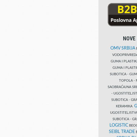
NOVE 
OMV SRBIJA
B
VODOPRIVRE
GUMA I PLASTI
GUMA I PLAST
SUBOTICA - GUM
TOPOLA - 
SAOBRAĆAJNA S
- UGOSTITELJS
SUBOTICA - GRA
G
KERAMIKA
UGOSTITELJSTV
SUBOTICA - 
LOGISTIC
BEOG
SEIBL TRADE
B