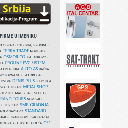
FIRME U IMENIKU
EOGRAD - ENERGIJA, SIROVINE I
TERRA TRADE
DA
NOVI SAD -
OSMOR CO.
KA
HAJDUKOVO -
PROLINE PVC SISTEMI
IKA
AUTO-AS
A I PLASTIKA
BAČKA
MOTORNA VOZILA I DRUGA
DENIS PLUS
REDSTVA
SUBOTICA
METAL SHOP
TVO I TURIZAM
ĐEVINSKI MATERIJALI, STAKLO I
RAND TOURS
NOVI SAD -
SMB-GRADNJA
O I TURIZAM
STANDARD
GRAĐEVINARSTVO
RAD - TRANSPORT I SAOBRAĆAJ
GS1
EOGRAD - TEKSTIL I ODEĆA