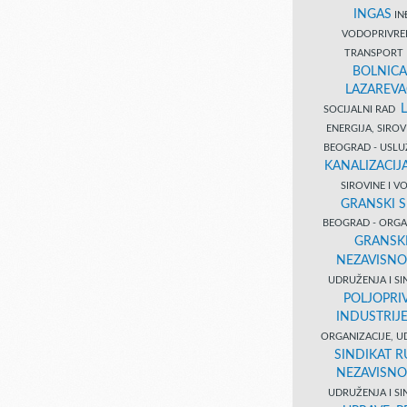
INGAS
INĐ
VODOPRIVR
TRANSPORT 
BOLNICA
LAZAREVA
SOCIJALNI RAD
ENERGIJA, SIRO
BEOGRAD - USL
KANALIZACIJA
SIROVINE I 
GRANSKI S
BEOGRAD - ORGAN
GRANSKI
NEZAVISNO
UDRUŽENJA I SI
POLJOPRI
INDUSTRIJ
ORGANIZACIJE, U
SINDIKAT R
NEZAVISNO
UDRUŽENJA I SI