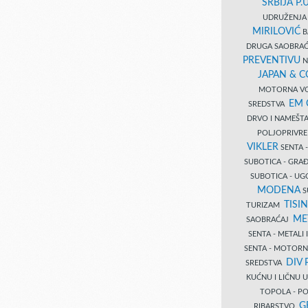
SRBIJA P.U
UDRUŽENJA 
MIRILOVIĆ
B
DRUGA SAOBRAĆ
PREVENTIVU
N
JAPAN & 
MOTORNA VO
EM
SREDSTVA
DRVO I NAMEŠT
POLJOPRIVRE
VIKLER
SENTA 
SUBOTICA - GR
SUBOTICA - UG
MODENA
S
TISI
TURIZAM
ME
SAOBRAĆAJ
SENTA - METALI
SENTA - MOTORN
DIV 
SREDSTVA
KUĆNU I LIČNU
TOPOLA - PO
G
RIBARSTVO