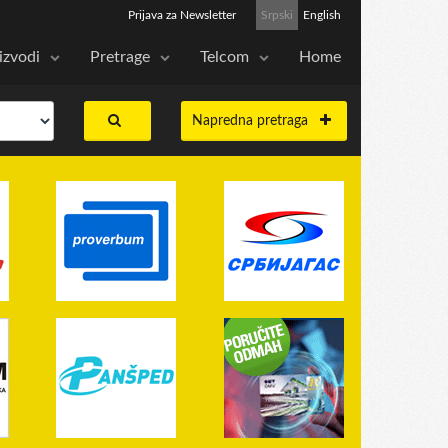
Prijava za Newsletter
Srpski
English
izvodi
Pretrage
Telcom
Home
Napredna pretraga