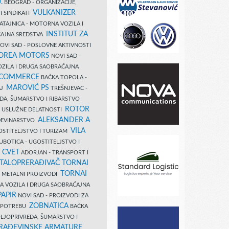
.
BEOGRAD - ORGANIZACIJE,
VULKANIZER
I SINDIKATI
ATAJNICA - MOTORNA VOZILA I
INSTITUT ZA
AJNA SREDSTVA
OVI SAD - POSLOVNE AKTIVNOSTI
COREA MOTORS
NOVI SAD -
ZILA I DRUGA SAOBRAĆAJNA
 COMMERCE
BAČKA TOPOLA -
MAROVIĆ PS
AJ
TREŠNJEVAC -
DA, ŠUMARSTVO I RIBARSTVO
ROTOR
- USLUŽNE DELATNOSTI
ALEKSANDER A
AĐEVINARSTVO
VILA
OSTITELJSTVO I TURIZAM
UBOTICA - UGOSTITELJSTVO I
N CVET
ADORJAN - TRANSPORT I
TALOPRERAĐIVAČ TORNAI
TORNAI
 I METALNI PROIZVODI
A VOZILA I DRUGA SAOBRAĆAJNA
PAPIR
NOVI SAD - PROIZVODI ZA
ZOBNATICA
 UPOTREBU
BAČKA
LJOPRIVREDA, ŠUMARSTVO I
RAĐEVINSKE ARMATURE