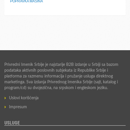
POPRAVKA MAŠINA
Privredni Imenik Srbije je najstarije B2B izdanje u Srbiji sa bazom
podataka aktivnih poslovnih subjekata iz Republike Srbije i
platforma za razmenu informacija i pružanje usluga direktnog
marketinga. Sva izdanja Privrednog Imenika Srbije (sajt, katalog i
program/cd) su dvojezična, na srpskom i engleskom jeziku.
Uslovi korišćenja
Impresum
USLUGE