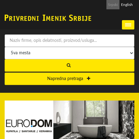
Srpski
English
Napredna pretraga