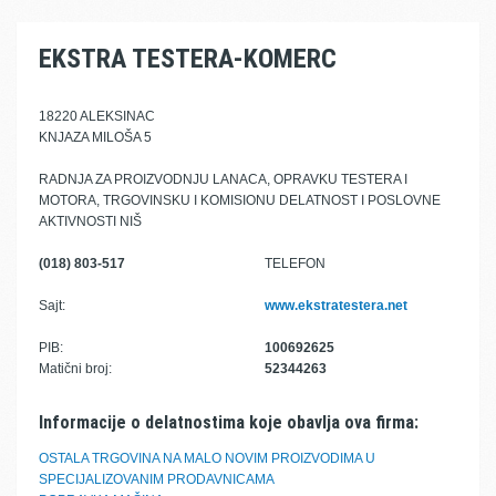
EKSTRA TESTERA-KOMERC
18220 ALEKSINAC
KNJAZA MILOŠA 5
RADNJA ZA PROIZVODNJU LANACA, OPRAVKU TESTERA I
MOTORA, TRGOVINSKU I KOMISIONU DELATNOST I POSLOVNE
AKTIVNOSTI NIŠ
(018) 803-517
TELEFON
Sajt:
www.ekstratestera.net
PIB:
100692625
Matični broj:
52344263
Informacije o delatnostima koje obavlja ova firma:
OSTALA TRGOVINA NA MALO NOVIM PROIZVODIMA U
SPECIJALIZOVANIM PRODAVNICAMA