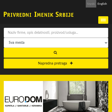
Srpski
English
Napredna pretraga