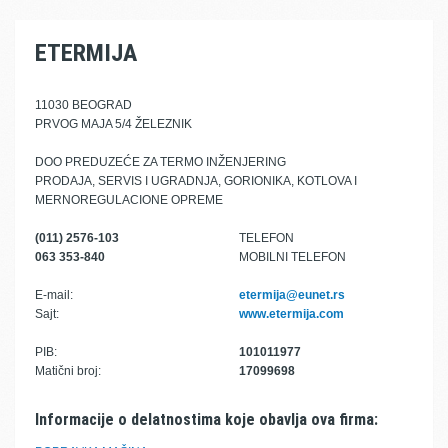
ETERMIJA
11030 BEOGRAD
PRVOG MAJA 5/4 ŽELEZNIK
DOO PREDUZEĆE ZA TERMO INŽENJERING
PRODAJA, SERVIS I UGRADNJA, GORIONIKA, KOTLOVA I
MERNOREGULACIONE OPREME
(011) 2576-103
TELEFON
063 353-840
MOBILNI TELEFON
E-mail:
etermija@eunet.rs
Sajt:
www.etermija.com
PIB:
101011977
Matični broj:
17099698
Informacije o delatnostima koje obavlja ova firma: