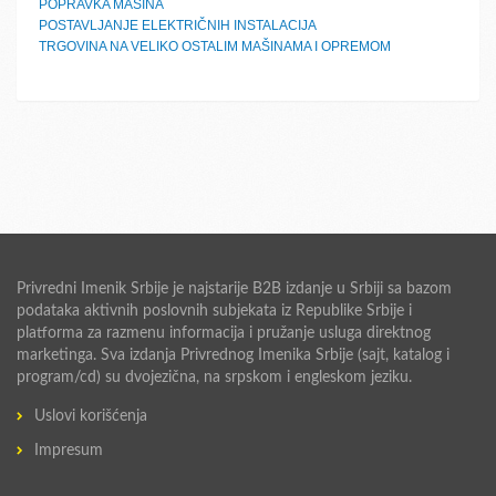
POPRAVKA MAŠINA
POSTAVLJANJE ELEKTRIČNIH INSTALACIJA
TRGOVINA NA VELIKO OSTALIM MAŠINAMA I OPREMOM
Privredni Imenik Srbije je najstarije B2B izdanje u Srbiji sa bazom
podataka aktivnih poslovnih subjekata iz Republike Srbije i
platforma za razmenu informacija i pružanje usluga direktnog
marketinga. Sva izdanja Privrednog Imenika Srbije (sajt, katalog i
program/cd) su dvojezična, na srpskom i engleskom jeziku.
Uslovi korišćenja
Impresum