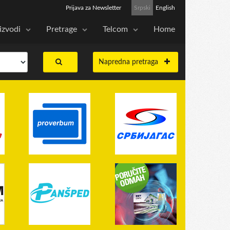
Prijava za Newsletter
Srpski
English
izvodi
Pretrage
Telcom
Home
Napredna pretraga