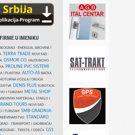
FIRME U IMENIKU
EOGRAD - ENERGIJA, SIROVINE I
TERRA TRADE
DA
NOVI SAD -
OSMOR CO.
KA
HAJDUKOVO -
PROLINE PVC SISTEMI
IKA
AUTO-AS
A I PLASTIKA
BAČKA
MOTORNA VOZILA I DRUGA
DENIS PLUS
REDSTVA
SUBOTICA
METAL SHOP
TVO I TURIZAM
ĐEVINSKI MATERIJALI, STAKLO I
RAND TOURS
NOVI SAD -
SMB-GRADNJA
O I TURIZAM
STANDARD
GRAĐEVINARSTVO
RAD - TRANSPORT I SAOBRAĆAJ
GS1
EOGRAD - TEKSTIL I ODEĆA