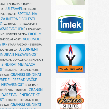
IJA - ENERGIJA, SIROVINE I
LUI TRAVEL
EDA
BEOGRAD -
SPECIJALNA
I SAOBRAĆAJ
 ZA INTERNE BOLESTI
C
LAZAREVAC - ZDRAVSTVO I
LAZAREVAC JPKP
LAZAREVAC -
EKODIM
VINE I VODOPRIVREDA
VODOVOD I
UŽNE DELATNOSTI
 JKP
STARA PAZOVA - ENERGIJA,
UJEDINJENI
VODOPRIVREDA
INDIKATI NEZAVISNOST
IZACIJE, UDRUŽENJA I SINDIKATI
 SINDIKAT METALACA
ST
BEOGRAD - ORGANIZACIJE,
GRANSKI SINDIKAT
NDIKATI
VREDE I PRERAĐIVAČKE
E NEZAVISNOST
BEOGRAD -
GRANSKI
DRUŽENJA I SINDIKATI
UDARSTVA I ENERGETIKE
ST
BEOGRAD - ORGANIZACIJE,
GRANSKI SINDIKAT
NDIKATI