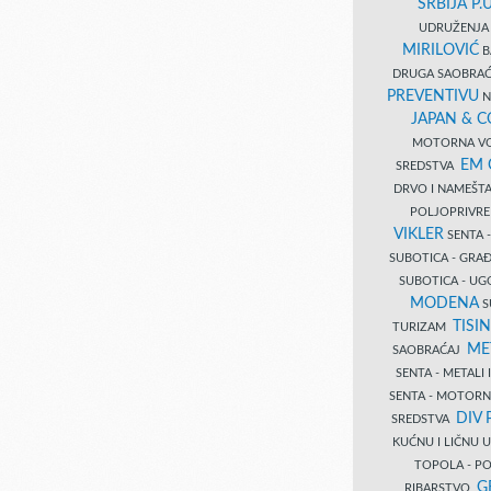
SRBIJA P.U
UDRUŽENJA 
MIRILOVIĆ
B
DRUGA SAOBRAĆ
PREVENTIVU
N
JAPAN & 
MOTORNA VO
EM
SREDSTVA
DRVO I NAMEŠT
POLJOPRIVRE
VIKLER
SENTA 
SUBOTICA - GR
SUBOTICA - UG
MODENA
S
TISI
TURIZAM
ME
SAOBRAĆAJ
SENTA - METALI
SENTA - MOTORN
DIV 
SREDSTVA
KUĆNU I LIČNU
TOPOLA - PO
G
RIBARSTVO