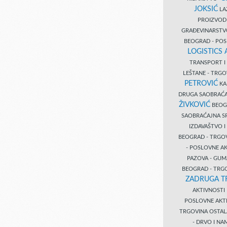
JOKSIĆ
LAZ
PROIZVO
GRAĐEVINARST
BEOGRAD - PO
LOGISTICS
TRANSPORT 
LEŠTANE - TRG
PETROVIĆ
KA
DRUGA SAOBRAĆ
ŽIVKOVIĆ
BEOGR
SAOBRAĆAJNA S
IZDAVAŠTVO 
BEOGRAD - TRGO
- POSLOVNE A
PAZOVA - GUM
BEOGRAD - TRG
ZADRUGA T
AKTIVNOST
POSLOVNE AKT
TRGOVINA OSTA
- DRVO I N