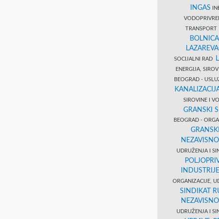
INGAS
INĐ
VODOPRIVR
TRANSPORT 
BOLNICA
LAZAREVA
SOCIJALNI RAD
ENERGIJA, SIRO
BEOGRAD - USL
KANALIZACIJA
SIROVINE I 
GRANSKI S
BEOGRAD - ORGAN
GRANSKI
NEZAVISNO
UDRUŽENJA I SI
POLJOPRI
INDUSTRIJ
ORGANIZACIJE, U
SINDIKAT R
NEZAVISNO
UDRUŽENJA I SI