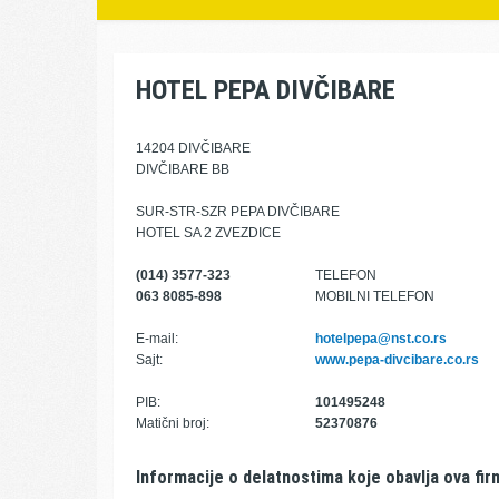
HOTEL PEPA DIVČIBARE
14204 DIVČIBARE
DIVČIBARE BB
SUR-STR-SZR PEPA DIVČIBARE
HOTEL SA 2 ZVEZDICE
(014) 3577-323
TELEFON
063 8085-898
MOBILNI TELEFON
E-mail:
hotelpepa@nst.co.rs
Sajt:
www.pepa-divcibare.co.rs
PIB:
101495248
Matični broj:
52370876
Informacije o delatnostima koje obavlja ova fir