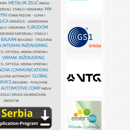
METAL-IN ZELIĆ
TAMPA
INĐIJA -
MN
ERIJALI, STAKLO I KERAMIKA
1996
STARA PAZOVA - GUMA I
LICA
SREMČICA - GRAĐEVINSKI
EURODOM
TAKLO I KERAMIKA
EVINSKI MATERIJALI, STAKLO I
 BALKAN
BEOGRAD - TRGOVINA
 INTERMA INŽENJERING
TO, OPTIČKA, MERNA OPREMA I
VIRMAK INŽENJERING
I
TO, OPTIČKA, MERNA OPREMA I
NOVA COMMUNICATIONS
GLOBAL
SLOVNE AKTIVNOSTI
RVICE
BEOGRAD - POSLOVNE
B AUTOMOTIVE COMP
INĐIJA
OZILA I DRUGA SAOBRAĆAJNA
SREDSTVA