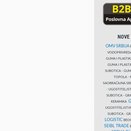
NOVE 
OMV SRBIJA
B
VODOPRIVRE
GUMA I PLASTI
GUMA I PLAST
SUBOTICA - GUM
TOPOLA - 
SAOBRAĆAJNA S
- UGOSTITELJS
SUBOTICA - GRA
G
KERAMIKA
UGOSTITELJSTV
SUBOTICA - 
LOGISTIC
BEOG
SEIBL TRADE
B