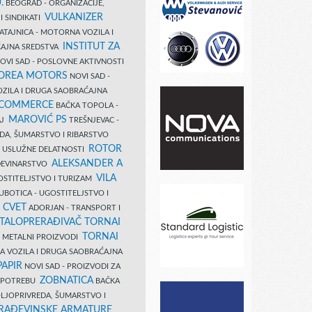
.
BEOGRAD - ORGANIZACIJE,
VULKANIZER
I SINDIKATI
ATAJNICA - MOTORNA VOZILA I
INSTITUT ZA
AJNA SREDSTVA
OVI SAD - POSLOVNE AKTIVNOSTI
COREA MOTORS
NOVI SAD -
ZILA I DRUGA SAOBRAĆAJNA
 COMMERCE
BAČKA TOPOLA -
MAROVIĆ PS
AJ
TREŠNJEVAC -
DA, ŠUMARSTVO I RIBARSTVO
ROTOR
- USLUŽNE DELATNOSTI
ALEKSANDER A
AĐEVINARSTVO
VILA
OSTITELJSTVO I TURIZAM
UBOTICA - UGOSTITELJSTVO I
N CVET
ADORJAN - TRANSPORT I
TALOPRERAĐIVAČ TORNAI
TORNAI
 I METALNI PROIZVODI
A VOZILA I DRUGA SAOBRAĆAJNA
PAPIR
NOVI SAD - PROIZVODI ZA
ZOBNATICA
 UPOTREBU
BAČKA
LJOPRIVREDA, ŠUMARSTVO I
RAĐEVINSKE ARMATURE