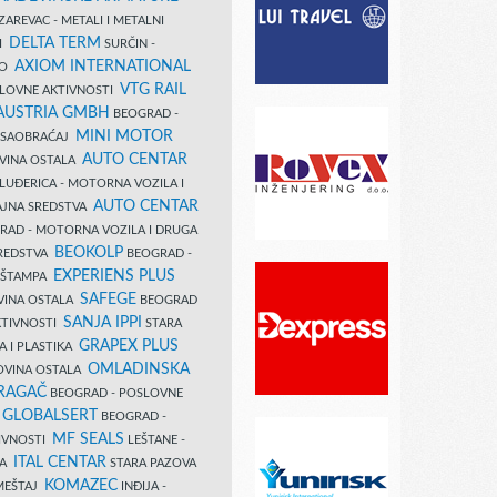
AREVAC - METALI I METALNI
DELTA TERM
DI
SURČIN -
AXIOM INTERNATIONAL
VO
VTG RAIL
SLOVNE AKTIVNOSTI
 AUSTRIA GMBH
BEOGRAD -
MINI MOTOR
I SAOBRAĆAJ
AUTO CENTAR
OVINA OSTALA
LUĐERICA - MOTORNA VOZILA I
AUTO CENTAR
AJNA SREDSTVA
AD - MOTORNA VOZILA I DRUGA
BEOKOLP
REDSTVA
BEOGRAD -
EXPERIENS PLUS
I ŠTAMPA
SAFEGE
VINA OSTALA
BEOGRAD
SANJA IPPI
KTIVNOSTI
STARA
GRAPEX PLUS
A I PLASTIKA
OMLADINSKA
OVINA OSTALA
RAGAČ
BEOGRAD - POSLOVNE
GLOBALSERT
I
BEOGRAD -
MF SEALS
IVNOSTI
LEŠTANE -
ITAL CENTAR
LA
STARA PAZOVA
KOMAZEC
AMEŠTAJ
INĐIJA -