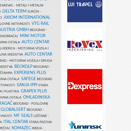
AREVAC - METALI I METALNI
DELTA TERM
DI
SURČIN -
AXIOM INTERNATIONAL
VO
VTG RAIL
SLOVNE AKTIVNOSTI
 AUSTRIA GMBH
BEOGRAD -
MINI MOTOR
I SAOBRAĆAJ
AUTO CENTAR
OVINA OSTALA
LUĐERICA - MOTORNA VOZILA I
AUTO CENTAR
AJNA SREDSTVA
AD - MOTORNA VOZILA I DRUGA
BEOKOLP
REDSTVA
BEOGRAD -
EXPERIENS PLUS
I ŠTAMPA
SAFEGE
VINA OSTALA
BEOGRAD
SANJA IPPI
KTIVNOSTI
STARA
GRAPEX PLUS
A I PLASTIKA
OMLADINSKA
OVINA OSTALA
RAGAČ
BEOGRAD - POSLOVNE
GLOBALSERT
I
BEOGRAD -
MF SEALS
IVNOSTI
LEŠTANE -
ITAL CENTAR
LA
STARA PAZOVA
KOMAZEC
AMEŠTAJ
INĐIJA -