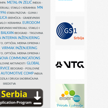
METAL-IN ZELIĆ
TAMPA
INĐIJA -
MN
ERIJALI, STAKLO I KERAMIKA
1996
STARA PAZOVA - GUMA I
LICA
SREMČICA - GRAĐEVINSKI
EURODOM
TAKLO I KERAMIKA
EVINSKI MATERIJALI, STAKLO I
 BALKAN
BEOGRAD - TRGOVINA
 INTERMA INŽENJERING
TO, OPTIČKA, MERNA OPREMA I
VIRMAK INŽENJERING
I
TO, OPTIČKA, MERNA OPREMA I
NOVA COMMUNICATIONS
GLOBAL
SLOVNE AKTIVNOSTI
RVICE
BEOGRAD - POSLOVNE
B AUTOMOTIVE COMP
INĐIJA
OZILA I DRUGA SAOBRAĆAJNA
SREDSTVA