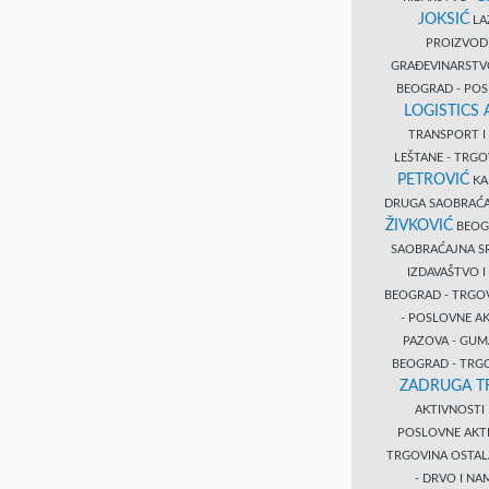
JOKSIĆ
LAZ
PROIZVO
GRAĐEVINARST
BEOGRAD - PO
LOGISTICS
TRANSPORT 
LEŠTANE - TRG
PETROVIĆ
KA
DRUGA SAOBRAĆ
ŽIVKOVIĆ
BEOGR
SAOBRAĆAJNA S
IZDAVAŠTVO 
BEOGRAD - TRGO
- POSLOVNE A
PAZOVA - GUM
BEOGRAD - TRG
ZADRUGA T
AKTIVNOST
POSLOVNE AKT
TRGOVINA OSTA
- DRVO I N