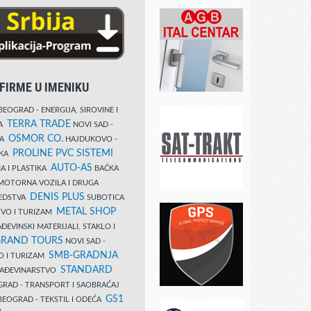
FIRME U IMENIKU
EOGRAD - ENERGIJA, SIROVINE I
TERRA TRADE
DA
NOVI SAD -
OSMOR CO.
KA
HAJDUKOVO -
PROLINE PVC SISTEMI
IKA
AUTO-AS
A I PLASTIKA
BAČKA
MOTORNA VOZILA I DRUGA
DENIS PLUS
REDSTVA
SUBOTICA
METAL SHOP
TVO I TURIZAM
ĐEVINSKI MATERIJALI, STAKLO I
RAND TOURS
NOVI SAD -
SMB-GRADNJA
O I TURIZAM
STANDARD
GRAĐEVINARSTVO
RAD - TRANSPORT I SAOBRAĆAJ
GS1
EOGRAD - TEKSTIL I ODEĆA