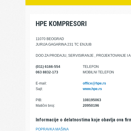
HPE KOMPRESORI
11070 BEOGRAD
JURIJA GAGARINA 231 TC ENJUB
DOO ZA PRODAJU, SERVISIRANJE , PROJEKTOVANJE I
(011) 6166-554
TELEFON
063 8832-173
MOBILNI TELEFON
E-mail:
office@hpe.rs
Sajt:
www.hpe.rs
PIB:
108195063
Matični broj:
20950196
Informacije o delatnostima koje obavlja ova fir
POPRAVKA MAŠINA