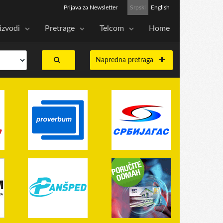
Prijava za Newsletter
Srpski
English
izvodi
Pretrage
Telcom
Home
Napredna pretraga