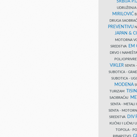
SRBIJA P.U
UDRUŽENJA 
MIRILOVIĆ
B
DRUGA SAOBRAĆ
PREVENTIVU
N
JAPAN & 
MOTORNA VO
EM
SREDSTVA
DRVO I NAMEŠT
POLJOPRIVRE
VIKLER
SENTA 
SUBOTICA - GR
SUBOTICA - UG
MODENA
S
TISI
TURIZAM
ME
SAOBRAĆAJ
SENTA - METALI
SENTA - MOTORN
DIV 
SREDSTVA
KUĆNU I LIČNU
TOPOLA - PO
G
RIBARSTVO