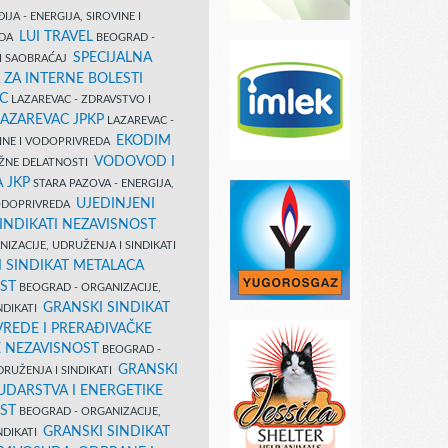
IJA - ENERGIJA, SIROVINE I
LUI TRAVEL
EDA
BEOGRAD -
SPECIJALNA
I SAOBRAĆAJ
 ZA INTERNE BOLESTI
C
LAZAREVAC - ZDRAVSTVO I
LAZAREVAC JPKP
LAZAREVAC -
EKODIM
VINE I VODOPRIVREDA
VODOVOD I
UŽNE DELATNOSTI
 JKP
STARA PAZOVA - ENERGIJA,
UJEDINJENI
VODOPRIVREDA
INDIKATI NEZAVISNOST
IZACIJE, UDRUŽENJA I SINDIKATI
 SINDIKAT METALACA
ST
BEOGRAD - ORGANIZACIJE,
GRANSKI SINDIKAT
NDIKATI
VREDE I PRERAĐIVAČKE
E NEZAVISNOST
BEOGRAD -
GRANSKI
DRUŽENJA I SINDIKATI
UDARSTVA I ENERGETIKE
ST
BEOGRAD - ORGANIZACIJE,
GRANSKI SINDIKAT
NDIKATI