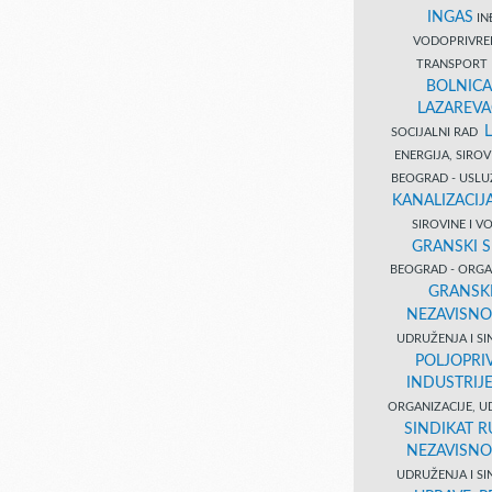
INGAS
INĐ
VODOPRIVR
TRANSPORT 
BOLNICA
LAZAREVA
SOCIJALNI RAD
ENERGIJA, SIRO
BEOGRAD - USL
KANALIZACIJA
SIROVINE I 
GRANSKI S
BEOGRAD - ORGAN
GRANSKI
NEZAVISNO
UDRUŽENJA I SI
POLJOPRI
INDUSTRIJ
ORGANIZACIJE, U
SINDIKAT R
NEZAVISNO
UDRUŽENJA I SI