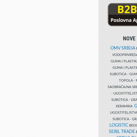
NOVE 
OMV SRBIJA
B
VODOPRIVRE
GUMA I PLASTI
GUMA I PLAST
SUBOTICA - GUM
TOPOLA - 
SAOBRAĆAJNA S
- UGOSTITELJS
SUBOTICA - GRA
G
KERAMIKA
UGOSTITELJSTV
SUBOTICA - 
LOGISTIC
BEOG
SEIBL TRADE
B