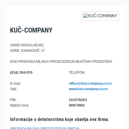
KUČ-COMPANY
34000 KRAGUJEVAC
ZORE JOVANOVIĆ 17
DOO PRERADA MLEKA I PROIZVODNJA MLEČNIH PROIZVODA
(034) 304-070
TELEFON
E-mail:
office@kuccompany.co.rs
Sajt:
www.kuccompany.co.rs
PIB:
101578263
Matični broj:
06874991
Informacije o delatnostima koje obavlja ova firma:
PRERADA MLEKA I PROIZVODNJA SIREVA