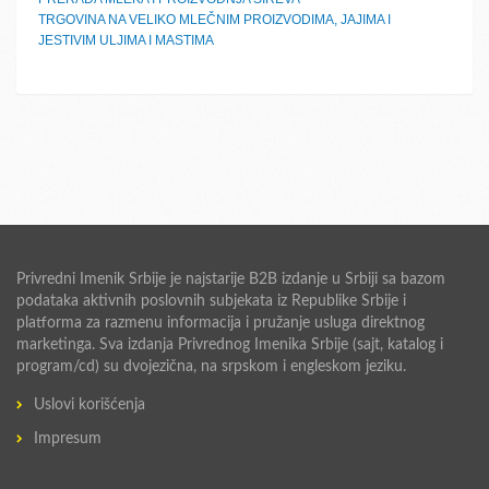
TRGOVINA NA VELIKO MLEČNIM PROIZVODIMA, JAJIMA I
JESTIVIM ULJIMA I MASTIMA
Privredni Imenik Srbije je najstarije B2B izdanje u Srbiji sa bazom
podataka aktivnih poslovnih subjekata iz Republike Srbije i
platforma za razmenu informacija i pružanje usluga direktnog
marketinga. Sva izdanja Privrednog Imenika Srbije (sajt, katalog i
program/cd) su dvojezična, na srpskom i engleskom jeziku.
Uslovi korišćenja
Impresum