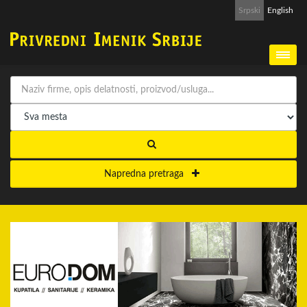
Srpski
English
Napredna pretraga