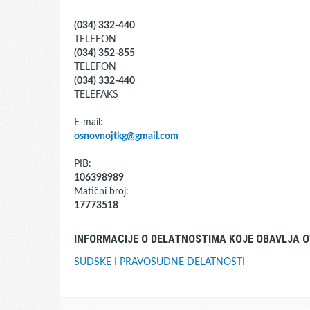
(034) 332-440
TELEFON
(034) 352-855
TELEFON
(034) 332-440
TELEFAKS
E-mail:
osnovnojtkg@gmail.com
PIB:
106398989
Matični broj:
17773518
INFORMACIJE O DELATNOSTIMA KOJE OBAVLJA O
SUDSKE I PRAVOSUDNE DELATNOSTI