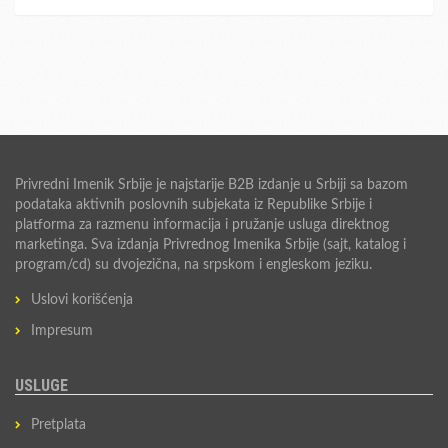
Privredni Imenik Srbije je najstarije B2B izdanje u Srbiji sa bazom
podataka aktivnih poslovnih subjekata iz Republike Srbije i
platforma za razmenu informacija i pružanje usluga direktnog
marketinga. Sva izdanja Privrednog Imenika Srbije (sajt, katalog i
program/cd) su dvojezična, na srpskom i engleskom jeziku.
Uslovi korišćenja
Impresum
USLUGE
Pretplata