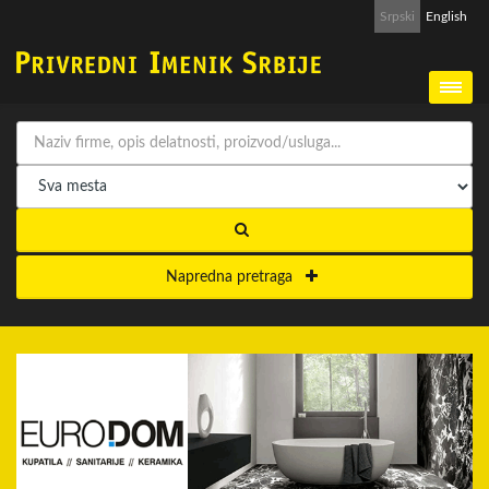
Srpski
English
Napredna pretraga