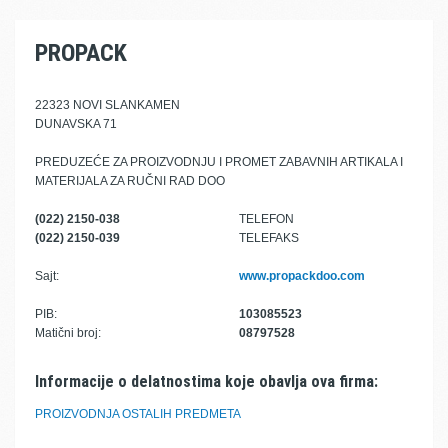
PROPACK
22323 NOVI SLANKAMEN
DUNAVSKA 71
PREDUZEĆE ZA PROIZVODNJU I PROMET ZABAVNIH ARTIKALA I
MATERIJALA ZA RUČNI RAD DOO
(022) 2150-038
TELEFON
(022) 2150-039
TELEFAKS
Sajt:
www.propackdoo.com
PIB:
103085523
Matični broj:
08797528
Informacije o delatnostima koje obavlja ova firma:
PROIZVODNJA OSTALIH PREDMETA