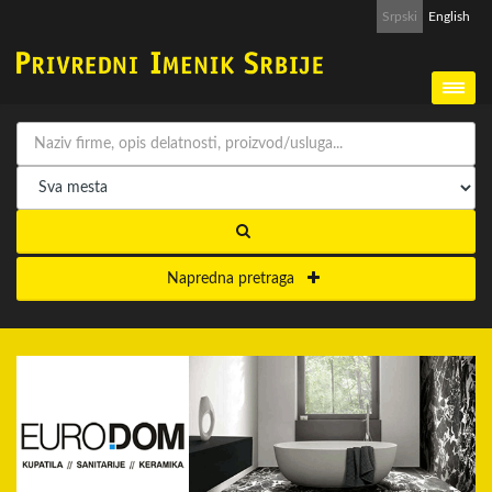
Srpski
English
Napredna pretraga