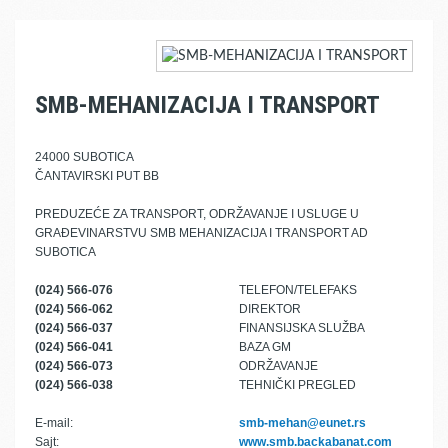
SMB-MEHANIZACIJA I TRANSPORT
24000 SUBOTICA
ČANTAVIRSKI PUT BB
PREDUZEĆE ZA TRANSPORT, ODRŽAVANJE I USLUGE U
GRAĐEVINARSTVU SMB MEHANIZACIJA I TRANSPORT AD
SUBOTICA
(024) 566-076
TELEFON/TELEFAKS
(024) 566-062
DIREKTOR
(024) 566-037
FINANSIJSKA SLUŽBA
(024) 566-041
BAZA GM
(024) 566-073
ODRŽAVANJE
(024) 566-038
TEHNIČKI PREGLED
E-mail:
smb-mehan@eunet.rs
Sajt:
www.smb.backabanat.com