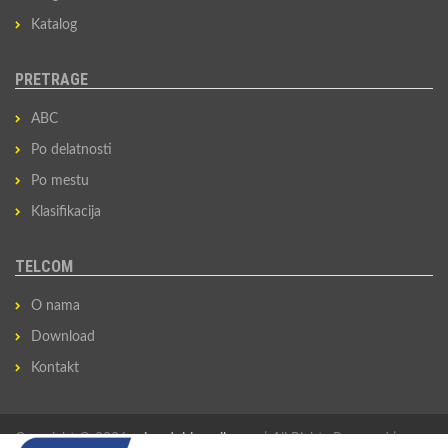
Katalog
PRETRAGE
ABC
Po delatnosti
Po mestu
Klasifikacija
TELCOM
O nama
Download
Kontakt
Copyright © 2026
privredni-imenik.com
| All Rights Reserved |