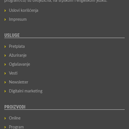
program/cd) su dvojezična, na srpskom i engleskom jeziku.
Uslovi korišćenja
Impresum
USLUGE
Pretplata
Ažuriranje
Oglašavanje
Vesti
Newsletter
Digitalni marketing
PROIZVODI
Online
Program