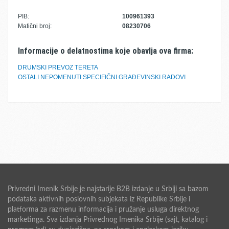
PIB:
100961393
Matični broj:
08230706
Informacije o delatnostima koje obavlja ova firma:
DRUMSKI PREVOZ TERETA
OSTALI NEPOMENUTI SPECIFIČNI GRAĐEVINSKI RADOVI
Privredni Imenik Srbije je najstarije B2B izdanje u Srbiji sa bazom
podataka aktivnih poslovnih subjekata iz Republike Srbije i
platforma za razmenu informacija i pružanje usluga direktnog
marketinga. Sva izdanja Privrednog Imenika Srbije (sajt, katalog i