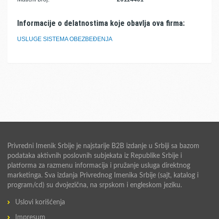
Informacije o delatnostima koje obavlja ova firma:
USLUGE SISTEMA OBEZBEĐENJA
Privredni Imenik Srbije je najstarije B2B izdanje u Srbiji sa bazom
podataka aktivnih poslovnih subjekata iz Republike Srbije i
platforma za razmenu informacija i pružanje usluga direktnog
marketinga. Sva izdanja Privrednog Imenika Srbije (sajt, katalog i
program/cd) su dvojezična, na srpskom i engleskom jeziku.
Uslovi korišćenja
Impresum