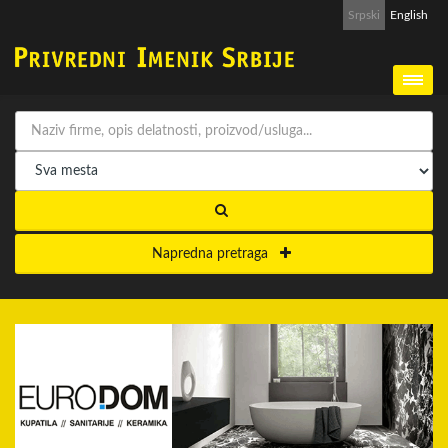
Srpski
English
Napredna pretraga