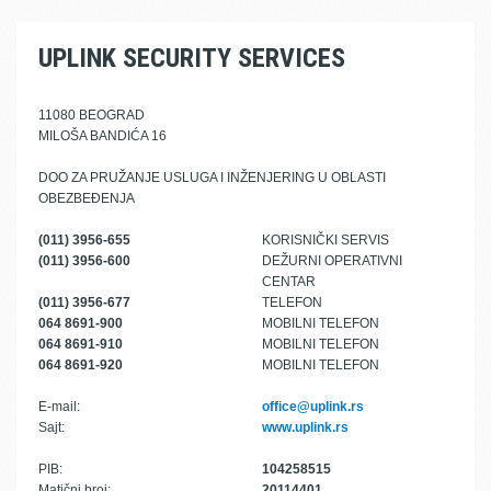
UPLINK SECURITY SERVICES
11080 BEOGRAD
MILOŠA BANDIĆA 16
DOO ZA PRUŽANJE USLUGA I INŽENJERING U OBLASTI
OBEZBEĐENJA
(011) 3956-655
KORISNIČKI SERVIS
(011) 3956-600
DEŽURNI OPERATIVNI
CENTAR
(011) 3956-677
TELEFON
064 8691-900
MOBILNI TELEFON
064 8691-910
MOBILNI TELEFON
064 8691-920
MOBILNI TELEFON
E-mail:
office@uplink.rs
Sajt:
www.uplink.rs
PIB:
104258515
Matični broj:
20114401