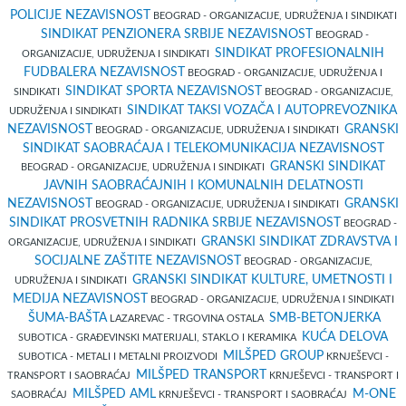
POLICIJE NEZAVISNOST
BEOGRAD - ORGANIZACIJE, UDRUŽENJA I SINDIKATI
SINDIKAT PENZIONERA SRBIJE NEZAVISNOST
BEOGRAD -
SINDIKAT PROFESIONALNIH
ORGANIZACIJE, UDRUŽENJA I SINDIKATI
FUDBALERA NEZAVISNOST
BEOGRAD - ORGANIZACIJE, UDRUŽENJA I
SINDIKAT SPORTA NEZAVISNOST
SINDIKATI
BEOGRAD - ORGANIZACIJE,
SINDIKAT TAKSI VOZAČA I AUTOPREVOZNIKA
UDRUŽENJA I SINDIKATI
NEZAVISNOST
GRANSKI
BEOGRAD - ORGANIZACIJE, UDRUŽENJA I SINDIKATI
SINDIKAT SAOBRAĆAJA I TELEKOMUNIKACIJA NEZAVISNOST
GRANSKI SINDIKAT
BEOGRAD - ORGANIZACIJE, UDRUŽENJA I SINDIKATI
JAVNIH SAOBRAĆAJNIH I KOMUNALNIH DELATNOSTI
NEZAVISNOST
GRANSKI
BEOGRAD - ORGANIZACIJE, UDRUŽENJA I SINDIKATI
SINDIKAT PROSVETNIH RADNIKA SRBIJE NEZAVISNOST
BEOGRAD -
GRANSKI SINDIKAT ZDRAVSTVA I
ORGANIZACIJE, UDRUŽENJA I SINDIKATI
SOCIJALNE ZAŠTITE NEZAVISNOST
BEOGRAD - ORGANIZACIJE,
GRANSKI SINDIKAT KULTURE, UMETNOSTI I
UDRUŽENJA I SINDIKATI
MEDIJA NEZAVISNOST
BEOGRAD - ORGANIZACIJE, UDRUŽENJA I SINDIKATI
ŠUMA-BAŠTA
SMB-BETONJERKA
LAZAREVAC - TRGOVINA OSTALA
KUĆA DELOVA
SUBOTICA - GRAĐEVINSKI MATERIJALI, STAKLO I KERAMIKA
MILŠPED GROUP
SUBOTICA - METALI I METALNI PROIZVODI
KRNJEŠEVCI -
MILŠPED TRANSPORT
TRANSPORT I SAOBRAĆAJ
KRNJEŠEVCI - TRANSPORT I
MILŠPED AML
M-ONE
SAOBRAĆAJ
KRNJEŠEVCI - TRANSPORT I SAOBRAĆAJ