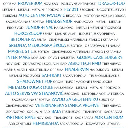
PROVERBUM
DRAGOR-TOD
OPREMA
NOVI SAD - POSLOVNE AKTIVNOSTI
FLY 011
LEŠTANE - METALI I METALNI PROIZVODI
BEOGRAD - UGOSTITELJSTVO I
AUTO CENTAR PAVLOVIĆ
TURIZAM
BEOGRAD - MOTORNA VOZILA I DRUGA
FINAL-SENIOR
SAOBRAĆAJNA SREDSTVA
HAJDUKOVO - METALI I METALNI
JUNIOR-FINAL
PROIZVODI
HAJDUKOVO - METALI I METALNI PROIZVODI
HOROSZCOOP
SENTA - MAŠINE, ALATI I INDUSTRIJSKA OPREMA
BETONJERKA
SENTA - GRAĐEVINSKI MATERIJALI, STAKLO I KERAMIKA
SREDNJA MEDICINSKA ŠKOLA
SUBOTICA - OBRAZOVANJE I NAUKA
MARBEL STIL
SUBOTICA - GRAĐEVINSKI MATERIJALI, STAKLO I KERAMIKA
INTER MAKS
GLOBAL CARE SURGERY
NOVI SAD - DRVO I NAMEŠTAJ
AGRO TECH PMD
NOVI SAD - ZDRAVSTVO I SOCIJALNI RAD
TREŠNJEVAC -
FINAL-ERVIN
MAŠINE, ALATI I INDUSTRIJSKA OPREMA
HAJDUKOVO - METALI I
SAT-TRAKT
METALNI PROIZVODI
BAČKA TOPOLA - TELEKOMUNIKACIJE
SHADOWNET FOP
OROM - INFORMACIONE TEHNOLOGIJE
METALOSTRUGAR DULE
KALUĐERICA - METALI I METALNI PROIZVODI
AUTO SERVIS VW STEVANOVIĆ
BEOGRAD - MOTORNA VOZILA I DRUGA
ZAVOD ZA GEOTEHNIKU
SAOBRAĆAJNA SREDSTVA
SUBOTICA -
VETERINARSKA STANICA PROFIVET
GRAĐEVINARSTVO
TREŠNJEVAC -
BATA
ZDRAVSTVO I SOCIJALNI RAD
TREŠNJEVAC - TRANSPORT I SAOBRAĆAJ
PARTNERTRANS
ADR CENTRUM
NOVI SAD - TRANSPORT I SAOBRAĆAJ
HEMIGRAFIJA
ADR CENTRUM
BAČKA TOPOLA - IZDAVAŠTVO I ŠTAMPA