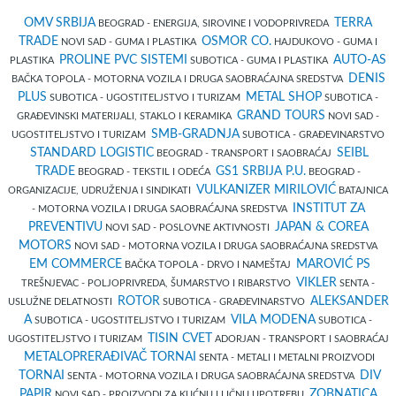
OMV SRBIJA
TERRA
BEOGRAD - ENERGIJA, SIROVINE I VODOPRIVREDA
TRADE
OSMOR CO.
NOVI SAD - GUMA I PLASTIKA
HAJDUKOVO - GUMA I
PROLINE PVC SISTEMI
AUTO-AS
PLASTIKA
SUBOTICA - GUMA I PLASTIKA
DENIS
BAČKA TOPOLA - MOTORNA VOZILA I DRUGA SAOBRAĆAJNA SREDSTVA
PLUS
METAL SHOP
SUBOTICA - UGOSTITELJSTVO I TURIZAM
SUBOTICA -
GRAND TOURS
GRAĐEVINSKI MATERIJALI, STAKLO I KERAMIKA
NOVI SAD -
SMB-GRADNJA
UGOSTITELJSTVO I TURIZAM
SUBOTICA - GRAĐEVINARSTVO
STANDARD LOGISTIC
SEIBL
BEOGRAD - TRANSPORT I SAOBRAĆAJ
TRADE
GS1 SRBIJA P.U.
BEOGRAD - TEKSTIL I ODEĆA
BEOGRAD -
VULKANIZER MIRILOVIĆ
ORGANIZACIJE, UDRUŽENJA I SINDIKATI
BATAJNICA
INSTITUT ZA
- MOTORNA VOZILA I DRUGA SAOBRAĆAJNA SREDSTVA
PREVENTIVU
JAPAN & COREA
NOVI SAD - POSLOVNE AKTIVNOSTI
MOTORS
NOVI SAD - MOTORNA VOZILA I DRUGA SAOBRAĆAJNA SREDSTVA
EM COMMERCE
MAROVIĆ PS
BAČKA TOPOLA - DRVO I NAMEŠTAJ
VIKLER
TREŠNJEVAC - POLJOPRIVREDA, ŠUMARSTVO I RIBARSTVO
SENTA -
ROTOR
ALEKSANDER
USLUŽNE DELATNOSTI
SUBOTICA - GRAĐEVINARSTVO
A
VILA MODENA
SUBOTICA - UGOSTITELJSTVO I TURIZAM
SUBOTICA -
TISIN CVET
UGOSTITELJSTVO I TURIZAM
ADORJAN - TRANSPORT I SAOBRAĆAJ
METALOPRERAĐIVAČ TORNAI
SENTA - METALI I METALNI PROIZVODI
TORNAI
DIV
SENTA - MOTORNA VOZILA I DRUGA SAOBRAĆAJNA SREDSTVA
PAPIR
ZOBNATICA
NOVI SAD - PROIZVODI ZA KUĆNU I LIČNU UPOTREBU