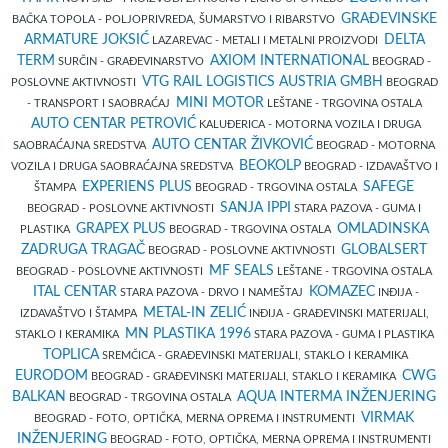
GRAĐEVINSKE
BAČKA TOPOLA - POLJOPRIVREDA, ŠUMARSTVO I RIBARSTVO
ARMATURE JOKSIĆ
DELTA
LAZAREVAC - METALI I METALNI PROIZVODI
TERM
AXIOM INTERNATIONAL
SURČIN - GRAĐEVINARSTVO
BEOGRAD -
VTG RAIL LOGISTICS AUSTRIA GMBH
POSLOVNE AKTIVNOSTI
BEOGRAD
MINI MOTOR
- TRANSPORT I SAOBRAĆAJ
LEŠTANE - TRGOVINA OSTALA
AUTO CENTAR PETROVIĆ
KALUĐERICA - MOTORNA VOZILA I DRUGA
AUTO CENTAR ŽIVKOVIĆ
SAOBRAĆAJNA SREDSTVA
BEOGRAD - MOTORNA
BEOKOLP
VOZILA I DRUGA SAOBRAĆAJNA SREDSTVA
BEOGRAD - IZDAVAŠTVO I
EXPERIENS PLUS
SAFEGE
ŠTAMPA
BEOGRAD - TRGOVINA OSTALA
SANJA IPPI
BEOGRAD - POSLOVNE AKTIVNOSTI
STARA PAZOVA - GUMA I
GRAPEX PLUS
OMLADINSKA
PLASTIKA
BEOGRAD - TRGOVINA OSTALA
ZADRUGA TRAGAČ
GLOBALSERT
BEOGRAD - POSLOVNE AKTIVNOSTI
MF SEALS
BEOGRAD - POSLOVNE AKTIVNOSTI
LEŠTANE - TRGOVINA OSTALA
ITAL CENTAR
KOMAZEC
STARA PAZOVA - DRVO I NAMEŠTAJ
INĐIJA -
METAL-IN ZELIĆ
IZDAVAŠTVO I ŠTAMPA
INĐIJA - GRAĐEVINSKI MATERIJALI,
MN PLASTIKA 1996
STAKLO I KERAMIKA
STARA PAZOVA - GUMA I PLASTIKA
TOPLICA
SREMČICA - GRAĐEVINSKI MATERIJALI, STAKLO I KERAMIKA
EURODOM
CWG
BEOGRAD - GRAĐEVINSKI MATERIJALI, STAKLO I KERAMIKA
BALKAN
AQUA INTERMA INŽENJERING
BEOGRAD - TRGOVINA OSTALA
VIRMAK
BEOGRAD - FOTO, OPTIČKA, MERNA OPREMA I INSTRUMENTI
INŽENJERING
BEOGRAD - FOTO, OPTIČKA, MERNA OPREMA I INSTRUMENTI