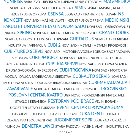
YUNIRISK
MAG-MEDICA
BARAJEVO - RECIKLAŽA I UPRAVLJANJE OTPADOM
SIMI
NOVI SAD - ZDRAVSTVO I SOCIJALNI RAD
VLAŠKA - MAŠINE, ALATI I
ESENSA
NS
INDUSTRIJSKA OPREMA
BEOGRAD - HRANA, PIĆA I DUVAN
KONCEPT
MEDICINSKI
NOVI SAD - MAŠINE, ALATI I INDUSTRIJSKA OPREMA
FAKULTET UNIVERZITETA U NOVOM SADU
NOVI SAD - OBRAZOVANJE I
SPRING
GRAND TOURS
NAUKA
NOVI SAD - METALI I METALNI PROIZVODI
GHETALDUS
NOVI SAD - UGOSTITELJSTVO I TURIZAM
NOVI SAD - HEMIJSKA
CUBI 2
INDUSTRIJA I FARMACIJA
NOVI SAD - METALI I METALNI PROIZVODI
CUBI-TURBO SERVIS
NOVI SAD - MOTORNA VOZILA I DRUGA SAOBRAĆAJNA
CUBI-PEUGEOT
SREDSTVA
NOVI SAD - MOTORNA VOZILA I DRUGA
CUBI-KIA SERVIS
SAOBRAĆAJNA SREDSTVA
NOVI SAD - MOTORNA VOZILA I
CUBI-TRGOVINA
DRUGA SAOBRAĆAJNA SREDSTVA
NOVI SAD - MOTORNA
CUBI-AUTO SERVIS
VOZILA I DRUGA SAOBRAĆAJNA SREDSTVA
NOVI SAD -
CUBI-METALIZACIJA I
MOTORNA VOZILA I DRUGA SAOBRAĆAJNA SREDSTVA
ZAVARIVANJE
TRGOVINSKO
NOVI SAD - METALI I METALNI PROIZVODI
POSLOVNI CENTAR KVATRO
UGRINOVCI - GRAĐEVINSKI MATERIJALI,
RESTORAN KOD BRACE
STAKLO I KERAMIKA
VELIKI BORAK -
EVENT CENTAR LIPOVAČKA ŠUMA
UGOSTITELJSTVO I TURIZAM
DUKA DENT
BARAJEVO - UGOSTITELJSTVO I TURIZAM
BEOGRAD -
JUGOIMPORT-SDPR
ZDRAVSTVO I SOCIJALNI RAD
BEOGRAD - ORUŽJE I
DEMETRA LANCI
MUNICIJA
STARA PAZOVA - MAŠINE, ALATI I INDUSTRIJSKA
OPREMA