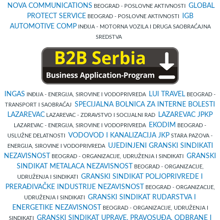
NOVA COMMUNICATIONS
GLOBAL
BEOGRAD - POSLOVNE AKTIVNOSTI
PROTECT SERVICE
IGB
BEOGRAD - POSLOVNE AKTIVNOSTI
AUTOMOTIVE COMP
INĐIJA - MOTORNA VOZILA I DRUGA SAOBRAĆAJNA
SREDSTVA
INGAS
LUI TRAVEL
INĐIJA - ENERGIJA, SIROVINE I VODOPRIVREDA
BEOGRAD -
SPECIJALNA BOLNICA ZA INTERNE BOLESTI
TRANSPORT I SAOBRAĆAJ
LAZAREVAC
LAZAREVAC JPKP
LAZAREVAC - ZDRAVSTVO I SOCIJALNI RAD
EKODIM
LAZAREVAC - ENERGIJA, SIROVINE I VODOPRIVREDA
BEOGRAD -
VODOVOD I KANALIZACIJA JKP
USLUŽNE DELATNOSTI
STARA PAZOVA -
UJEDINJENI GRANSKI SINDIKATI
ENERGIJA, SIROVINE I VODOPRIVREDA
NEZAVISNOST
GRANSKI
BEOGRAD - ORGANIZACIJE, UDRUŽENJA I SINDIKATI
SINDIKAT METALACA NEZAVISNOST
BEOGRAD - ORGANIZACIJE,
GRANSKI SINDIKAT POLJOPRIVREDE I
UDRUŽENJA I SINDIKATI
PRERAĐIVAČKE INDUSTRIJE NEZAVISNOST
BEOGRAD - ORGANIZACIJE,
GRANSKI SINDIKAT RUDARSTVA I
UDRUŽENJA I SINDIKATI
ENERGETIKE NEZAVISNOST
BEOGRAD - ORGANIZACIJE, UDRUŽENJA I
GRANSKI SINDIKAT UPRAVE, PRAVOSUĐA, ODBRANE I
SINDIKATI