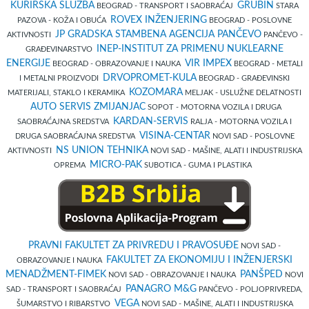
KURIRSKA SLUŽBA
GRUBIN
BEOGRAD - TRANSPORT I SAOBRAĆAJ
STARA
ROVEX INŽENJERING
PAZOVA - KOŽA I OBUĆA
BEOGRAD - POSLOVNE
JP GRADSKA STAMBENA AGENCIJA PANČEVO
AKTIVNOSTI
PANČEVO -
INEP-INSTITUT ZA PRIMENU NUKLEARNE
GRAĐEVINARSTVO
ENERGIJE
VIR IMPEX
BEOGRAD - OBRAZOVANJE I NAUKA
BEOGRAD - METALI
DRVOPROMET-KULA
I METALNI PROIZVODI
BEOGRAD - GRAĐEVINSKI
KOZOMARA
MATERIJALI, STAKLO I KERAMIKA
MELJAK - USLUŽNE DELATNOSTI
AUTO SERVIS ZMIJANJAC
SOPOT - MOTORNA VOZILA I DRUGA
KARDAN-SERVIS
SAOBRAĆAJNA SREDSTVA
RALJA - MOTORNA VOZILA I
VISINA-CENTAR
DRUGA SAOBRAĆAJNA SREDSTVA
NOVI SAD - POSLOVNE
NS UNION TEHNIKA
AKTIVNOSTI
NOVI SAD - MAŠINE, ALATI I INDUSTRIJSKA
MICRO-PAK
OPREMA
SUBOTICA - GUMA I PLASTIKA
PRAVNI FAKULTET ZA PRIVREDU I PRAVOSUĐE
NOVI SAD -
FAKULTET ZA EKONOMIJU I INŽENJERSKI
OBRAZOVANJE I NAUKA
MENADŽMENT-FIMEK
PANŠPED
NOVI SAD - OBRAZOVANJE I NAUKA
NOVI
PANAGRO M&G
SAD - TRANSPORT I SAOBRAĆAJ
PANČEVO - POLJOPRIVREDA,
VEGA
ŠUMARSTVO I RIBARSTVO
NOVI SAD - MAŠINE, ALATI I INDUSTRIJSKA