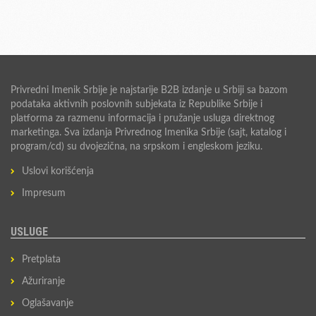
Privredni Imenik Srbije je najstarije B2B izdanje u Srbiji sa bazom
podataka aktivnih poslovnih subjekata iz Republike Srbije i
platforma za razmenu informacija i pružanje usluga direktnog
marketinga. Sva izdanja Privrednog Imenika Srbije (sajt, katalog i
program/cd) su dvojezična, na srpskom i engleskom jeziku.
Uslovi korišćenja
Impresum
USLUGE
Pretplata
Ažuriranje
Oglašavanje