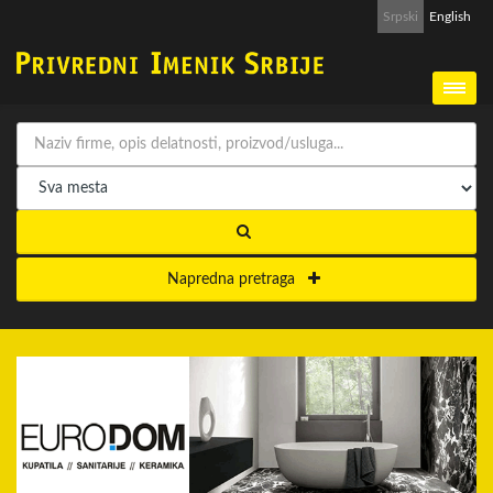
Srpski
English
Napredna pretraga