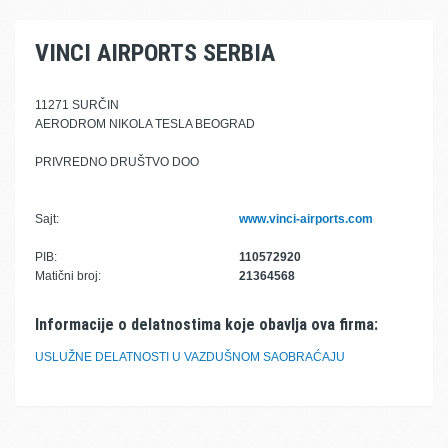
VINCI AIRPORTS SERBIA
11271 SURČIN
AERODROM NIKOLA TESLA BEOGRAD
PRIVREDNO DRUŠTVO DOO
Sajt:
www.vinci-airports.com
PIB:
110572920
Matični broj:
21364568
Informacije o delatnostima koje obavlja ova firma:
USLUŽNE DELATNOSTI U VAZDUŠNOM SAOBRAĆAJU