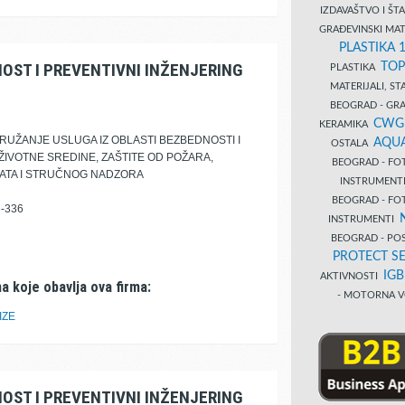
IZDAVAŠTVO I Š
GRAĐEVINSKI MAT
PLASTIKA 
OST I PREVENTIVNI INŽENJERING
TOP
PLASTIKA
MATERIJALI, S
BEOGRAD - GRAĐ
CWG
KERAMIKA
UŽANJE USLUGA IZ OBLASTI BEZBEDNOSTI I
AQUA
OSTALA
ŽIVOTNE SREDINE, ZAŠTITE OD POŽARA,
BEOGRAD - FO
ATA I STRUČNOG NADZORA
INSTRUMENT
BEOGRAD - FO
-336
INSTRUMENTI
BEOGRAD - PO
PROTECT SE
IG
AKTIVNOSTI
a koje obavlja ova firma:
- MOTORNA V
IZE
OST I PREVENTIVNI INŽENJERING