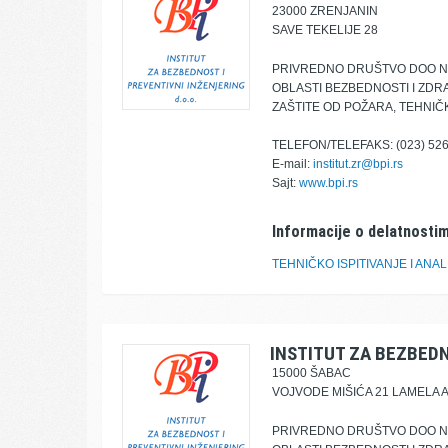
23000 ZRENJANIN
SAVE TEKELIJE 28
PRIVREDNO DRUŠTVO DOO NO
OBLASTI BEZBEDNOSTI I ZDRA
ZAŠTITE OD POŽARA, TEHNI
TELEFON/TELEFAKS: (023) 526
E-mail:
institut.zr@bpi.rs
Sajt:
www.bpi.rs
Informacije o delatnostim
TEHNIČKO ISPITIVANJE I ANAL
INSTITUT ZA BEZBEDN
15000 ŠABAC
VOJVODE MIŠIĆA 21 LAMELA A
PRIVREDNO DRUŠTVO DOO NO