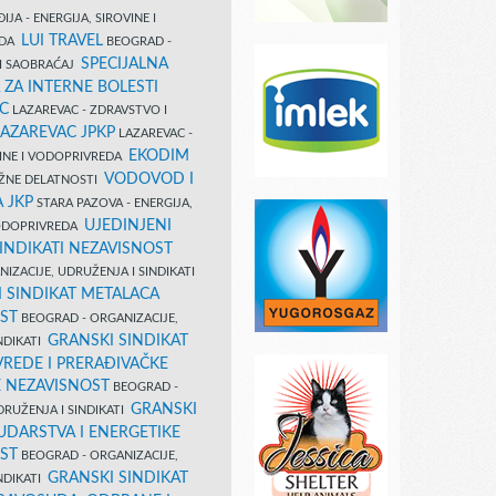
IJA - ENERGIJA, SIROVINE I
LUI TRAVEL
EDA
BEOGRAD -
SPECIJALNA
I SAOBRAĆAJ
 ZA INTERNE BOLESTI
C
LAZAREVAC - ZDRAVSTVO I
LAZAREVAC JPKP
LAZAREVAC -
EKODIM
VINE I VODOPRIVREDA
VODOVOD I
UŽNE DELATNOSTI
 JKP
STARA PAZOVA - ENERGIJA,
UJEDINJENI
VODOPRIVREDA
INDIKATI NEZAVISNOST
IZACIJE, UDRUŽENJA I SINDIKATI
 SINDIKAT METALACA
ST
BEOGRAD - ORGANIZACIJE,
GRANSKI SINDIKAT
NDIKATI
VREDE I PRERAĐIVAČKE
E NEZAVISNOST
BEOGRAD -
GRANSKI
DRUŽENJA I SINDIKATI
UDARSTVA I ENERGETIKE
ST
BEOGRAD - ORGANIZACIJE,
GRANSKI SINDIKAT
NDIKATI