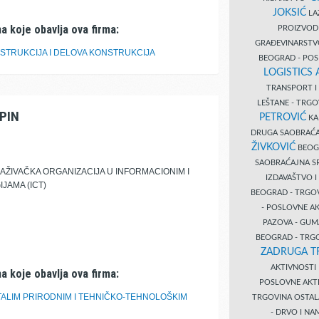
JOKSIĆ
LAZ
a koje obavlja ova firma:
PROIZVO
GRAĐEVINARST
STRUKCIJA I DELOVA KONSTRUKCIJA
BEOGRAD - PO
LOGISTICS
TRANSPORT 
LEŠTANE - TRG
PIN
PETROVIĆ
KA
DRUGA SAOBRAĆ
ŽIVKOVIĆ
BEOGR
SAOBRAĆAJNA S
ŽIVAČKA ORGANIZACIJA U INFORMACIONIM I
IZDAVAŠTVO 
JAMA (ICT)
BEOGRAD - TRGO
- POSLOVNE A
PAZOVA - GUM
BEOGRAD - TRG
ZADRUGA T
AKTIVNOST
a koje obavlja ova firma:
POSLOVNE AKT
STALIM PRIRODNIM I TEHNIČKO-TEHNOLOŠKIM
TRGOVINA OSTA
- DRVO I N