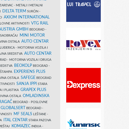
AREVAC - METALI I METALNI
DELTA TERM
DI
SURČIN -
AXIOM INTERNATIONAL
VO
VTG RAIL
SLOVNE AKTIVNOSTI
 AUSTRIA GMBH
BEOGRAD -
MINI MOTOR
I SAOBRAĆAJ
AUTO CENTAR
OVINA OSTALA
LUĐERICA - MOTORNA VOZILA I
AUTO CENTAR
AJNA SREDSTVA
AD - MOTORNA VOZILA I DRUGA
BEOKOLP
REDSTVA
BEOGRAD -
EXPERIENS PLUS
I ŠTAMPA
SAFEGE
VINA OSTALA
BEOGRAD
SANJA IPPI
KTIVNOSTI
STARA
GRAPEX PLUS
A I PLASTIKA
OMLADINSKA
OVINA OSTALA
RAGAČ
BEOGRAD - POSLOVNE
GLOBALSERT
I
BEOGRAD -
MF SEALS
IVNOSTI
LEŠTANE -
ITAL CENTAR
LA
STARA PAZOVA
KOMAZEC
AMEŠTAJ
INĐIJA -