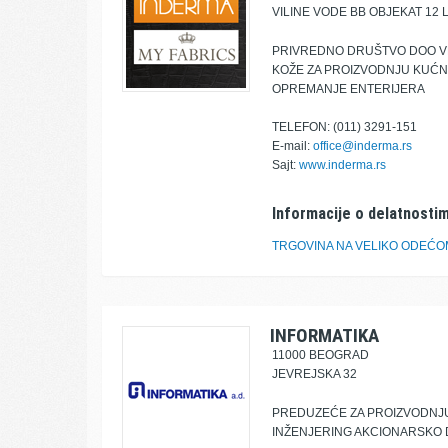
VILINE VODE BB OBJEKAT 12 L
PRIVREDNO DRUŠTVO DOO VE
KOŽE ZA PROIZVODNJU KUĆN
OPREMANJE ENTERIJERA
TELEFON: (011) 3291-151
E-mail:
office@inderma.rs
Sajt:
www.inderma.rs
Informacije o delatnostim
TRGOVINA NA VELIKO ODEĆO
INFORMATIKA
11000 BEOGRAD
JEVREJSKA 32
PREDUZEĆE ZA PROIZVODNJU
INŽENJERING AKCIONARSKO