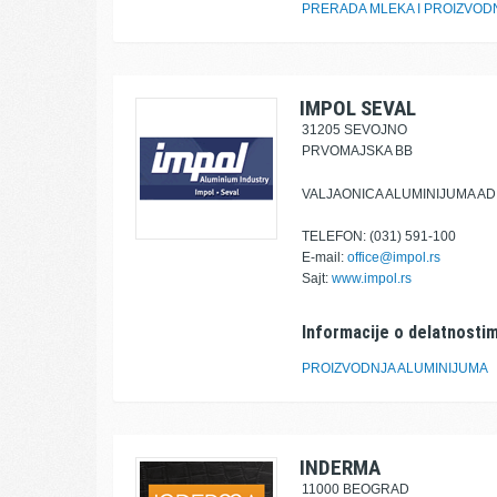
PRERADA MLEKA I PROIZVOD
IMPOL SEVAL
31205 SEVOJNO
PRVOMAJSKA BB
VALJAONICA ALUMINIJUMA A
TELEFON: (031) 591-100
E-mail:
office@impol.rs
Sajt:
www.impol.rs
Informacije o delatnostim
PROIZVODNJA ALUMINIJUMA
INDERMA
11000 BEOGRAD