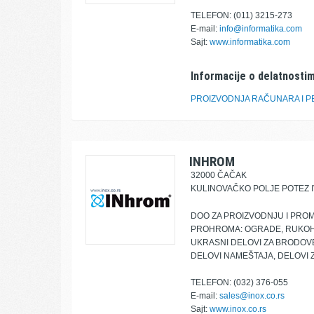
TELEFON: (011) 3215-273
E-mail:
info@informatika.com
Sajt:
www.informatika.com
Informacije o delatnostim
PROIZVODNJA RAČUNARA I 
INHROM
32000 ČAČAK
KULINOVAČKO POLJE POTEZ I
DOO ZA PROIZVODNJU I PRO
PROHROMA: OGRADE, RUKOHVA
UKRASNI DELOVI ZA BRODOVE,
DELOVI NAMEŠTAJA, DELOVI Z
TELEFON: (032) 376-055
E-mail:
sales@inox.co.rs
Sajt:
www.inox.co.rs