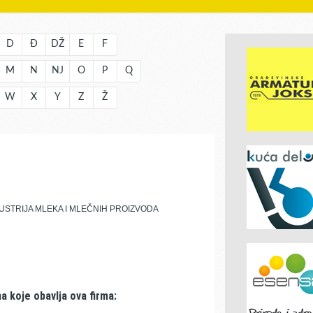
D
Đ
DŽ
E
F
M
N
NJ
O
P
Q
W
X
Y
Z
Ž
STRIJA MLEKA I MLEČNIH PROIZVODA
a koje obavlja ova firma: