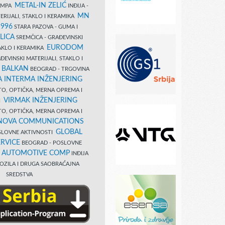
METAL-IN ZELIĆ
TAMPA
INĐIJA -
MN
ERIJALI, STAKLO I KERAMIKA
1996
STARA PAZOVA - GUMA I
LICA
SREMČICA - GRAĐEVINSKI
EURODOM
TAKLO I KERAMIKA
EVINSKI MATERIJALI, STAKLO I
 BALKAN
BEOGRAD - TRGOVINA
 INTERMA INŽENJERING
TO, OPTIČKA, MERNA OPREMA I
VIRMAK INŽENJERING
I
TO, OPTIČKA, MERNA OPREMA I
NOVA COMMUNICATIONS
GLOBAL
SLOVNE AKTIVNOSTI
RVICE
BEOGRAD - POSLOVNE
B AUTOMOTIVE COMP
INĐIJA
OZILA I DRUGA SAOBRAĆAJNA
SREDSTVA