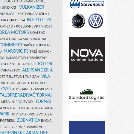
.
BEOGRAD - ORGANIZACIJE,
VULKANIZER
I SINDIKATI
ATAJNICA - MOTORNA VOZILA I
INSTITUT ZA
AJNA SREDSTVA
OVI SAD - POSLOVNE AKTIVNOSTI
COREA MOTORS
NOVI SAD -
ZILA I DRUGA SAOBRAĆAJNA
 COMMERCE
BAČKA TOPOLA -
MAROVIĆ PS
AJ
TREŠNJEVAC -
DA, ŠUMARSTVO I RIBARSTVO
ROTOR
- USLUŽNE DELATNOSTI
ALEKSANDER A
AĐEVINARSTVO
VILA
OSTITELJSTVO I TURIZAM
UBOTICA - UGOSTITELJSTVO I
N CVET
ADORJAN - TRANSPORT I
TALOPRERAĐIVAČ TORNAI
TORNAI
 I METALNI PROIZVODI
A VOZILA I DRUGA SAOBRAĆAJNA
PAPIR
NOVI SAD - PROIZVODI ZA
ZOBNATICA
 UPOTREBU
BAČKA
LJOPRIVREDA, ŠUMARSTVO I
RAĐEVINSKE ARMATURE