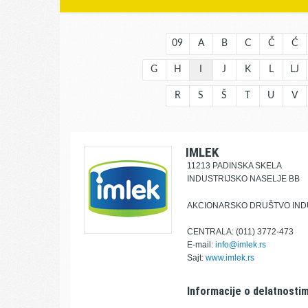
09
A
B
C
Č
Ć
G
H
I
J
K
L
LJ
R
S
Š
T
U
V
IMLEK
11213 PADINSKA SKELA
INDUSTRIJSKO NASELJE BB
AKCIONARSKO DRUŠTVO INDU
CENTRALA: (011) 3772-473
E-mail:
info@imlek.rs
Sajt:
www.imlek.rs
Informacije o delatnostim