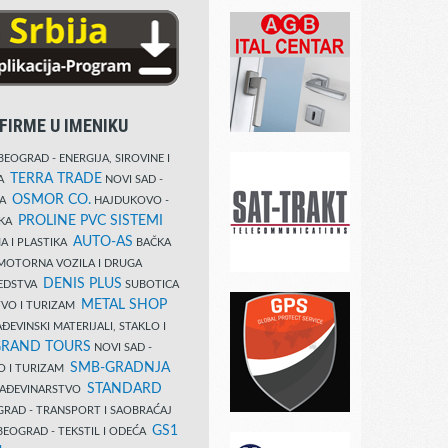
FIRME U IMENIKU
EOGRAD - ENERGIJA, SIROVINE I
TERRA TRADE
DA
NOVI SAD -
OSMOR CO.
KA
HAJDUKOVO -
PROLINE PVC SISTEMI
IKA
AUTO-AS
A I PLASTIKA
BAČKA
MOTORNA VOZILA I DRUGA
DENIS PLUS
REDSTVA
SUBOTICA
METAL SHOP
TVO I TURIZAM
ĐEVINSKI MATERIJALI, STAKLO I
RAND TOURS
NOVI SAD -
SMB-GRADNJA
O I TURIZAM
STANDARD
GRAĐEVINARSTVO
RAD - TRANSPORT I SAOBRAĆAJ
GS1
EOGRAD - TEKSTIL I ODEĆA