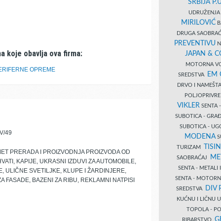
SRBIJA P.U
UDRUŽENJA 
MIRILOVIĆ
B
DRUGA SAOBRAĆ
PREVENTIVU
N
a koje obavlja ova firma:
JAPAN & 
MOTORNA VO
PERIFERNE OPREME
EM
SREDSTVA
DRVO I NAMEŠT
POLJOPRIVRE
VIKLER
SENTA 
SUBOTICA - GR
SUBOTICA - UG
V/49
MODENA
S
TISI
TURIZAM
MET PRERADA I PROIZVODNJA PROIZVODA OD
ME
SAOBRAĆAJ
TI, KAPIJE, UKRASNI IZDUVI ZA AUTOMOBILE,
SENTA - METALI
 ULIČNE SVETILJKE, KLUPE I ŽARDINJERE,
SENTA - MOTORN
A FASADE, BAZENI ZA RIBU, REKLAMNI NATPISI
DIV 
SREDSTVA
KUĆNU I LIČNU
TOPOLA - PO
G
RIBARSTVO