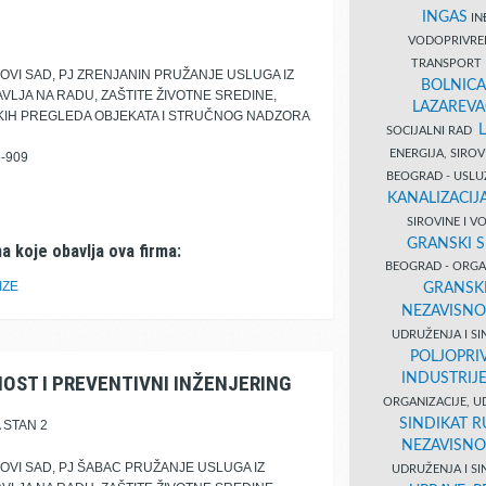
INGAS
INĐ
VODOPRIVR
TRANSPORT 
VI SAD, PJ ZRENJANIN PRUŽANJE USLUGA IZ
BOLNICA
VLJA NA RADU, ZAŠTITE ŽIVOTNE SREDINE,
LAZAREVA
ČKIH PREGLEDA OBJEKATA I STRUČNOG NADZORA
SOCIJALNI RAD
ENERGIJA, SIRO
-909
BEOGRAD - USL
KANALIZACIJA
SIROVINE I 
GRANSKI S
a koje obavlja ova firma:
BEOGRAD - ORGAN
IZE
GRANSKI
NEZAVISNO
UDRUŽENJA I SI
POLJOPRI
INDUSTRIJ
OST I PREVENTIVNI INŽENJERING
ORGANIZACIJE, U
SINDIKAT R
 STAN 2
NEZAVISNO
VI SAD, PJ ŠABAC PRUŽANJE USLUGA IZ
UDRUŽENJA I SI