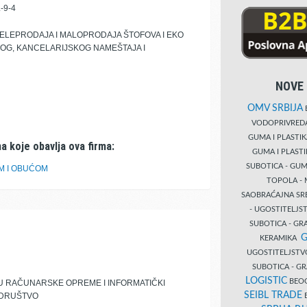
-9-4
LEPRODAJA I MALOPRODAJA ŠTOFOVA I EKO
OG, KANCELARIJSKOG NAMEŠTAJA I
NOVE 
OMV SRBIJA
B
VODOPRIVRE
GUMA I PLASTI
a koje obavlja ova firma:
GUMA I PLAST
SUBOTICA - GUM
M I OBUĆOM
TOPOLA - 
SAOBRAĆAJNA S
- UGOSTITELJS
SUBOTICA - GRA
G
KERAMIKA
UGOSTITELJSTV
SUBOTICA - 
LOGISTIC
BEOG
 RAČUNARSKE OPREME I INFORMATIČKI
SEIBL TRADE
 DRUŠTVO
B