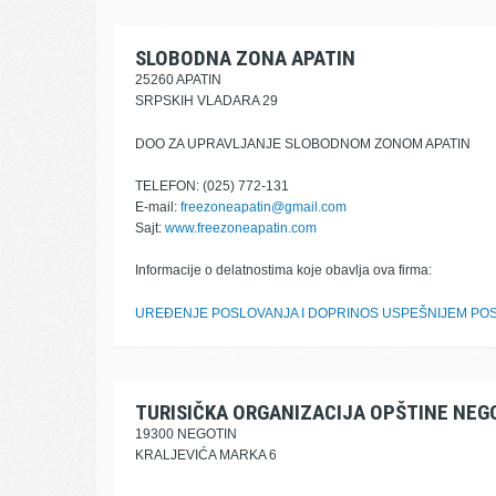
SLOBODNA ZONA APATIN
25260 APATIN
SRPSKIH VLADARA 29
DOO ZA UPRAVLJANJE SLOBODNOM ZONOM APATIN
TELEFON: (025) 772-131
E-mail:
freezoneapatin@gmail.com
Sajt:
www.freezoneapatin.com
Informacije o delatnostima koje obavlja ova firma:
UREĐENJE POSLOVANJA I DOPRINOS USPEŠNIJEM POS
TURISIČKA ORGANIZACIJA OPŠTINE NEG
19300 NEGOTIN
KRALJEVIĆA MARKA 6