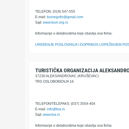
TELEFON: (019) 547-555
E-mail:
toonegotin@gmail.com
Sajt:
www.toon.org.rs
Informacije o delatnostima koje obavlja ova firma:
UREĐENJE POSLOVANJA I DOPRINOS USPEŠNIJEM POS
TURISTIČKA ORGANIZACIJA ALEKSANDR
37230 ALEKSANDROVAC (KRUŠEVAC)
TRG OSLOBOĐENJA 16
TELEFON/TELEFAKS: (037) 3554-404
E-mail:
info@toa.rs
Sajt:
www.toa.rs
Informacije o delatnostima koje obavlja ova firma: