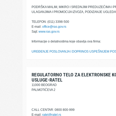
PODRŠKA MALIM, MIKRO I SREDNJIM PREDUZEĆIMA I 
ULAGANJIMA I PROMOCIJA IZVOZA, PODIZANJE UGLEDA
TELEFON: (011) 3398-500
E-mail:
office@ras.gov.rs
Sajt:
www.ras.gov.rs
Informacije o delatnostima koje obavlja ova firma:
UREĐENJE POSLOVANJA I DOPRINOS USPEŠNIJEM POS
REGULATORNO TELO ZA ELEKTRONSKE K
USLUGE-RATEL
11000 BEOGRAD
PALMOTIĆEVA 2
CALL CENTAR: 0800 800-999
E-mail:
ratel@ratel.rs