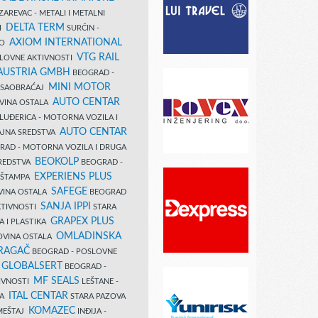
AREVAC - METALI I METALNI
DELTA TERM
DI
SURČIN -
AXIOM INTERNATIONAL
VO
VTG RAIL
SLOVNE AKTIVNOSTI
 AUSTRIA GMBH
BEOGRAD -
MINI MOTOR
I SAOBRAĆAJ
AUTO CENTAR
OVINA OSTALA
LUĐERICA - MOTORNA VOZILA I
AUTO CENTAR
AJNA SREDSTVA
AD - MOTORNA VOZILA I DRUGA
BEOKOLP
REDSTVA
BEOGRAD -
EXPERIENS PLUS
I ŠTAMPA
SAFEGE
VINA OSTALA
BEOGRAD
SANJA IPPI
KTIVNOSTI
STARA
GRAPEX PLUS
A I PLASTIKA
OMLADINSKA
OVINA OSTALA
RAGAČ
BEOGRAD - POSLOVNE
GLOBALSERT
I
BEOGRAD -
MF SEALS
IVNOSTI
LEŠTANE -
ITAL CENTAR
LA
STARA PAZOVA
KOMAZEC
AMEŠTAJ
INĐIJA -