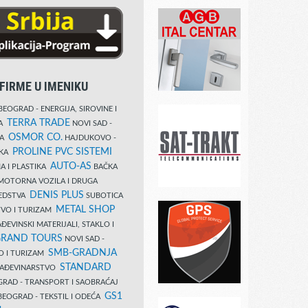
FIRME U IMENIKU
EOGRAD - ENERGIJA, SIROVINE I
TERRA TRADE
DA
NOVI SAD -
OSMOR CO.
KA
HAJDUKOVO -
PROLINE PVC SISTEMI
IKA
AUTO-AS
A I PLASTIKA
BAČKA
MOTORNA VOZILA I DRUGA
DENIS PLUS
REDSTVA
SUBOTICA
METAL SHOP
TVO I TURIZAM
ĐEVINSKI MATERIJALI, STAKLO I
RAND TOURS
NOVI SAD -
SMB-GRADNJA
O I TURIZAM
STANDARD
GRAĐEVINARSTVO
RAD - TRANSPORT I SAOBRAĆAJ
GS1
EOGRAD - TEKSTIL I ODEĆA