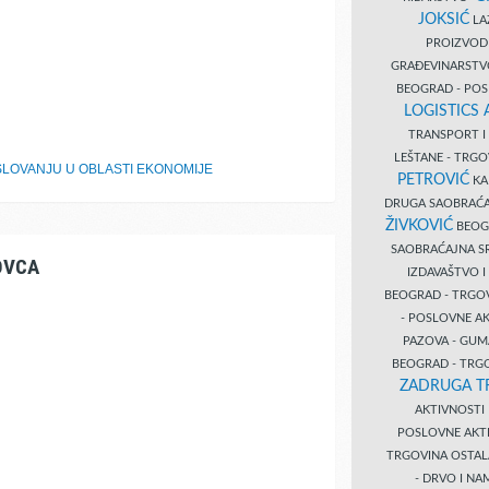
JOKSIĆ
LAZ
PROIZVO
GRAĐEVINARST
BEOGRAD - PO
LOGISTICS
TRANSPORT 
LEŠTANE - TRG
LOVANJU U OBLASTI EKONOMIJE
PETROVIĆ
KA
DRUGA SAOBRAĆ
ŽIVKOVIĆ
BEOGR
SAOBRAĆAJNA S
OVCA
IZDAVAŠTVO 
BEOGRAD - TRGO
- POSLOVNE A
PAZOVA - GUM
BEOGRAD - TRG
ZADRUGA T
AKTIVNOST
POSLOVNE AKT
TRGOVINA OSTA
- DRVO I N