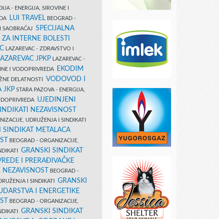
IJA - ENERGIJA, SIROVINE I
LUI TRAVEL
EDA
BEOGRAD -
SPECIJALNA
I SAOBRAĆAJ
 ZA INTERNE BOLESTI
C
LAZAREVAC - ZDRAVSTVO I
LAZAREVAC JPKP
LAZAREVAC -
EKODIM
VINE I VODOPRIVREDA
VODOVOD I
UŽNE DELATNOSTI
 JKP
STARA PAZOVA - ENERGIJA,
UJEDINJENI
VODOPRIVREDA
INDIKATI NEZAVISNOST
IZACIJE, UDRUŽENJA I SINDIKATI
 SINDIKAT METALACA
ST
BEOGRAD - ORGANIZACIJE,
GRANSKI SINDIKAT
NDIKATI
VREDE I PRERAĐIVAČKE
E NEZAVISNOST
BEOGRAD -
GRANSKI
DRUŽENJA I SINDIKATI
UDARSTVA I ENERGETIKE
ST
BEOGRAD - ORGANIZACIJE,
GRANSKI SINDIKAT
NDIKATI