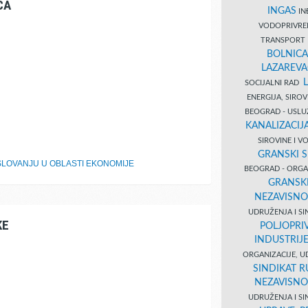
CA
INGAS
INĐ
VODOPRIVR
TRANSPORT 
BOLNICA
LAZAREVA
SOCIJALNI RAD
ENERGIJA, SIRO
BEOGRAD - USL
KANALIZACIJA
SIROVINE I 
GRANSKI S
LOVANJU U OBLASTI EKONOMIJE
BEOGRAD - ORGAN
GRANSKI
NEZAVISNO
UDRUŽENJA I SI
KE
POLJOPRI
INDUSTRIJ
ORGANIZACIJE, U
SINDIKAT R
NEZAVISNO
UDRUŽENJA I SI