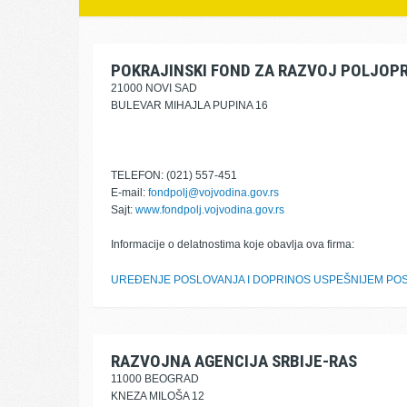
POKRAJINSKI FOND ZA RAZVOJ POLJOP
21000 NOVI SAD
BULEVAR MIHAJLA PUPINA 16
TELEFON: (021) 557-451
E-mail:
fondpolj@vojvodina.gov.rs
Sajt:
www.fondpolj.vojvodina.gov.rs
Informacije o delatnostima koje obavlja ova firma:
UREĐENJE POSLOVANJA I DOPRINOS USPEŠNIJEM POS
RAZVOJNA AGENCIJA SRBIJE-RAS
11000 BEOGRAD
KNEZA MILOŠA 12