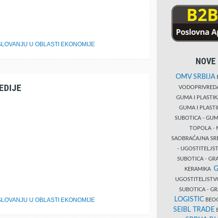
LOVANJU U OBLASTI EKONOMIJE
NOVE 
OMV SRBIJA
B
EDIJE
VODOPRIVRE
GUMA I PLASTI
GUMA I PLAST
SUBOTICA - GUM
TOPOLA - 
SAOBRAĆAJNA S
- UGOSTITELJS
SUBOTICA - GRA
G
KERAMIKA
UGOSTITELJSTV
SUBOTICA - 
LOGISTIC
LOVANJU U OBLASTI EKONOMIJE
BEOG
SEIBL TRADE
B