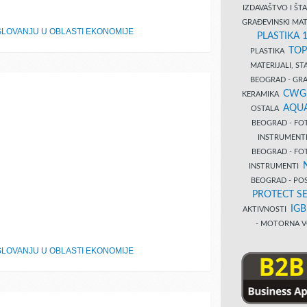
IZDAVAŠTVO I Š
GRAĐEVINSKI MAT
LOVANJU U OBLASTI EKONOMIJE
PLASTIKA 
TOP
PLASTIKA
MATERIJALI, S
BEOGRAD - GRAĐ
CWG
KERAMIKA
AQUA
OSTALA
BEOGRAD - FO
INSTRUMENT
BEOGRAD - FO
INSTRUMENTI
BEOGRAD - PO
PROTECT SE
IG
AKTIVNOSTI
- MOTORNA V
LOVANJU U OBLASTI EKONOMIJE