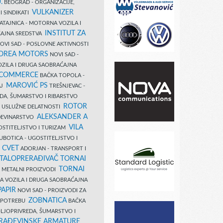
.
BEOGRAD - ORGANIZACIJE,
VULKANIZER
I SINDIKATI
ATAJNICA - MOTORNA VOZILA I
INSTITUT ZA
AJNA SREDSTVA
OVI SAD - POSLOVNE AKTIVNOSTI
COREA MOTORS
NOVI SAD -
ZILA I DRUGA SAOBRAĆAJNA
 COMMERCE
BAČKA TOPOLA -
MAROVIĆ PS
AJ
TREŠNJEVAC -
DA, ŠUMARSTVO I RIBARSTVO
ROTOR
- USLUŽNE DELATNOSTI
ALEKSANDER A
AĐEVINARSTVO
VILA
OSTITELJSTVO I TURIZAM
UBOTICA - UGOSTITELJSTVO I
N CVET
ADORJAN - TRANSPORT I
TALOPRERAĐIVAČ TORNAI
TORNAI
 I METALNI PROIZVODI
A VOZILA I DRUGA SAOBRAĆAJNA
PAPIR
NOVI SAD - PROIZVODI ZA
ZOBNATICA
 UPOTREBU
BAČKA
LJOPRIVREDA, ŠUMARSTVO I
RAĐEVINSKE ARMATURE