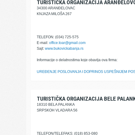
TURISTIČKA ORGANIZACIJA ARANĐELOV
34300 ARANĐELOVAC
KNJAZA MILOŠA 267
TELEFON: (034) 725-575
E-mail:
office.toar@gmail.com
Sajt:
www.bukovickabanja.rs
Informacije o delatnostima koje obavlja ova firma:
UREĐENJE POSLOVANJA I DOPRINOS USPEŠNIJEM POS
TURISTIČKA ORGANIZACIJA BELE PALAN
18310 BELA PALANKA
SRPSKOH VLADARA 56
TELEFON/TELEFAKS: (018) 853-080