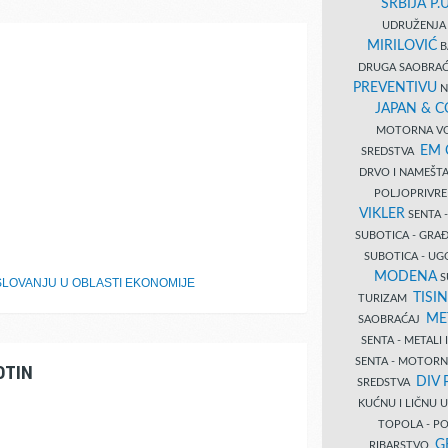
SRBIJA P.U
UDRUŽENJA 
MIRILOVIĆ
B
DRUGA SAOBRAĆ
PREVENTIVU
N
JAPAN & 
MOTORNA VO
EM
SREDSTVA
DRVO I NAMEŠT
POLJOPRIVRE
VIKLER
SENTA 
SUBOTICA - GR
SUBOTICA - UG
MODENA
S
LOVANJU U OBLASTI EKONOMIJE
TISI
TURIZAM
ME
SAOBRAĆAJ
SENTA - METALI
SENTA - MOTORN
OTIN
DIV 
SREDSTVA
KUĆNU I LIČNU
TOPOLA - PO
G
RIBARSTVO