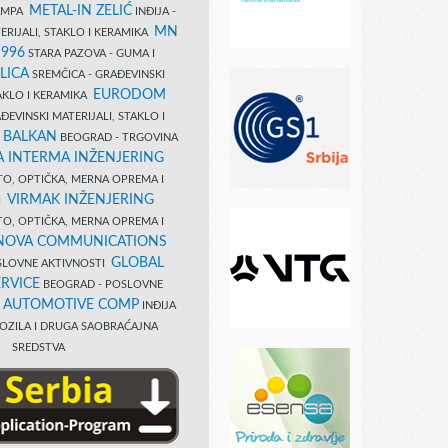
METAL-IN ZELIĆ
TAMPA
INĐIJA -
MN
ERIJALI, STAKLO I KERAMIKA
1996
STARA PAZOVA - GUMA I
LICA
SREMČICA - GRAĐEVINSKI
EURODOM
TAKLO I KERAMIKA
EVINSKI MATERIJALI, STAKLO I
 BALKAN
BEOGRAD - TRGOVINA
 INTERMA INŽENJERING
TO, OPTIČKA, MERNA OPREMA I
VIRMAK INŽENJERING
I
TO, OPTIČKA, MERNA OPREMA I
NOVA COMMUNICATIONS
GLOBAL
SLOVNE AKTIVNOSTI
RVICE
BEOGRAD - POSLOVNE
B AUTOMOTIVE COMP
INĐIJA
OZILA I DRUGA SAOBRAĆAJNA
SREDSTVA