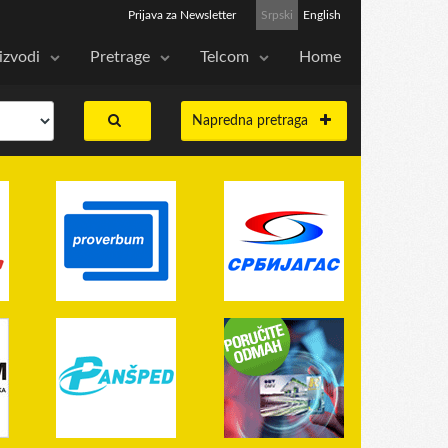
Prijava za Newsletter
Srpski
English
izvodi
Pretrage
Telcom
Home
Napredna pretraga