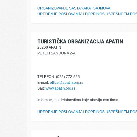
ORGANIZOVANJE SASTANAKA I SAJMOVA
UREĐENJE POSLOVANJA I DOPRINOS USPEŠNIJEM POS
TURISTIČKA ORGANIZACIJA APATIN
25260 APATIN
PETEFI ŠANDORA 2-A
TELEFON: (025) 772-555
E-mail:
office@apatin.org.rs
Sajt:
www.apatin.org.rs
Informacije o delatnostima koje obavlja ova firma:
UREĐENJE POSLOVANJA I DOPRINOS USPEŠNIJEM POS