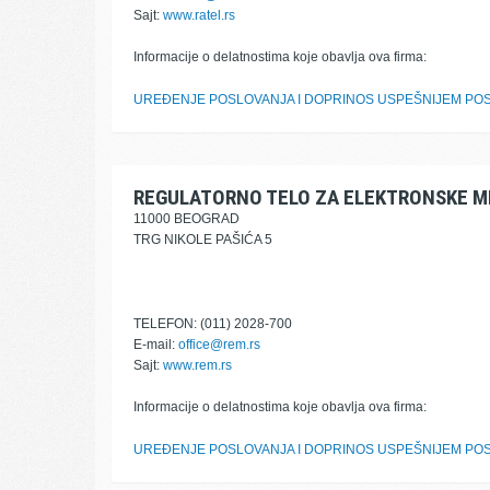
Sajt:
www.ratel.rs
Informacije o delatnostima koje obavlja ova firma:
UREĐENJE POSLOVANJA I DOPRINOS USPEŠNIJEM POS
REGULATORNO TELO ZA ELEKTRONSKE M
11000 BEOGRAD
TRG NIKOLE PAŠIĆA 5
TELEFON: (011) 2028-700
E-mail:
office@rem.rs
Sajt:
www.rem.rs
Informacije o delatnostima koje obavlja ova firma:
UREĐENJE POSLOVANJA I DOPRINOS USPEŠNIJEM POS