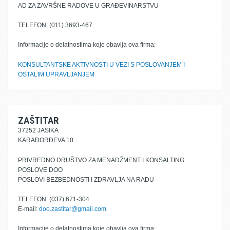
AD ZA ZAVRŠNE RADOVE U GRAĐEVINARSTVU
TELEFON: (011) 3693-467
Informacije o delatnostima koje obavlja ova firma:
KONSULTANTSKE AKTIVNOSTI U VEZI S POSLOVANJEM I
OSTALIM UPRAVLJANJEM
ZAŠTITAR
37252 JASIKA
KARAĐORĐEVA 10
PRIVREDNO DRUŠTVO ZA MENADŽMENT I KONSALTING
POSLOVE DOO
POSLOVI BEZBEDNOSTI I ZDRAVLJA NA RADU
TELEFON: (037) 671-304
E-mail:
doo.zastitar@gmail.com
Informacije o delatnostima koje obavlja ova firma: