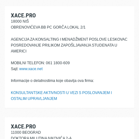
XACE.PRO
18000 NIŠ
OBRENOVIĆEVA BB PC GORČA LOKAL 2/1
AGENCIJA ZA KONSALTING I MENADŽMENT POSLOVE LESKOVAC
POSREDOVANJE PRILIKOM ZAPOŠLJAVANJA STUDENATA U
AMERICI
MOBILNI TELEFON: 061 1800-609
Sajt:
www.xace.net
Informacije o delatnostima koje obavlja ova firma:
KONSULTANTSKE AKTIVNOSTI U VEZI S POSLOVANJEM I
OSTALIM UPRAVLJANJEM
XACE.PRO
11000 BEOGRAD
DOKTORA MILUTINA IVKOVIĆA 2-A