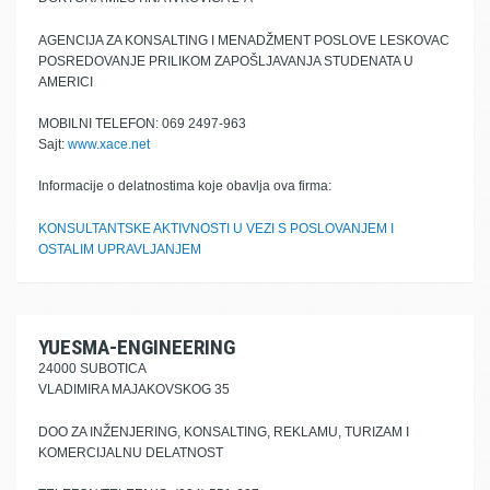
AGENCIJA ZA KONSALTING I MENADŽMENT POSLOVE LESKOVAC
POSREDOVANJE PRILIKOM ZAPOŠLJAVANJA STUDENATA U
AMERICI
MOBILNI TELEFON: 069 2497-963
Sajt:
www.xace.net
Informacije o delatnostima koje obavlja ova firma:
KONSULTANTSKE AKTIVNOSTI U VEZI S POSLOVANJEM I
OSTALIM UPRAVLJANJEM
YUESMA-ENGINEERING
24000 SUBOTICA
VLADIMIRA MAJAKOVSKOG 35
DOO ZA INŽENJERING, KONSALTING, REKLAMU, TURIZAM I
KOMERCIJALNU DELATNOST