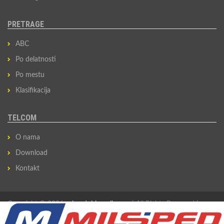
PRETRAGE
ABC
Po delatnosti
Po mestu
Klasifikacija
TELCOM
O nama
Download
Kontakt
Copyright © 2026
privredni-imenik.com
| All Rights Reserved |
Izradio
Sovan