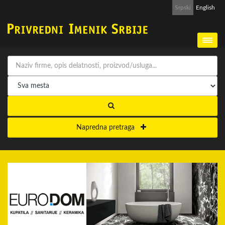
Srpski
English
Napredna pretraga