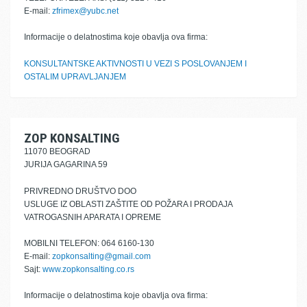
E-mail:
zfrimex@yubc.net
Informacije o delatnostima koje obavlja ova firma:
KONSULTANTSKE AKTIVNOSTI U VEZI S POSLOVANJEM I
OSTALIM UPRAVLJANJEM
ZOP KONSALTING
11070 BEOGRAD
JURIJA GAGARINA 59
PRIVREDNO DRUŠTVO DOO
USLUGE IZ OBLASTI ZAŠTITE OD POŽARA I PRODAJA
VATROGASNIH APARATA I OPREME
MOBILNI TELEFON: 064 6160-130
E-mail:
zopkonsalting@gmail.com
Sajt:
www.zopkonsalting.co.rs
Informacije o delatnostima koje obavlja ova firma: