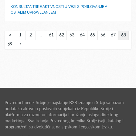
KONSULTANTSKE AKTIVNOSTI U VEZI S POSLOVANJEM I
OSTALIM UPRAVLJANJEM
«
1
2
...
61
62
63
64
65
66
67
68
69
»
Privredni Imenik Srbije je najstarije B2B izdanje u Srbiji sa bazom
podataka aktivnih poslovnih subjekata iz Republike Srbije i
platforma za razmenu informacija i pružanje usluga direktnog
marketinga. Sva izdanja Privrednog Imenika Srbije (sajt, katalog i
program/cd) su dvojezična, na srpskom i engleskom jeziku.