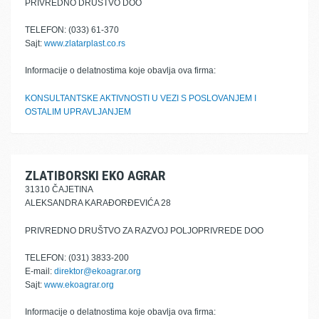
PRIVREDNO DRUŠTVO DOO
TELEFON: (033) 61-370
Sajt:
www.zlatarplast.co.rs
Informacije o delatnostima koje obavlja ova firma:
KONSULTANTSKE AKTIVNOSTI U VEZI S POSLOVANJEM I
OSTALIM UPRAVLJANJEM
ZLATIBORSKI EKO AGRAR
31310 ČAJETINA
ALEKSANDRA KARAĐORĐEVIĆA 28
PRIVREDNO DRUŠTVO ZA RAZVOJ POLJOPRIVREDE DOO
TELEFON: (031) 3833-200
E-mail:
direktor@ekoagrar.org
Sajt:
www.ekoagrar.org
Informacije o delatnostima koje obavlja ova firma: