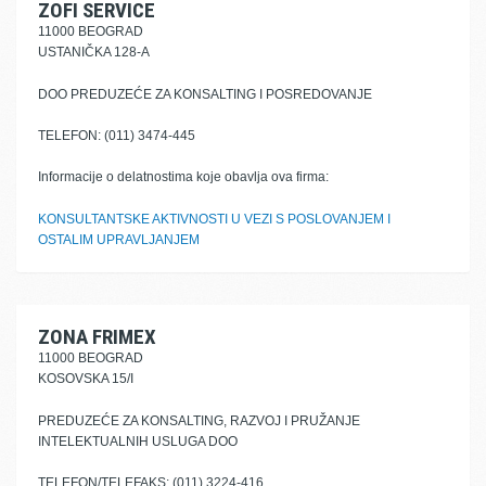
ZOFI SERVICE
11000 BEOGRAD
USTANIČKA 128-A
DOO PREDUZEĆE ZA KONSALTING I POSREDOVANJE
TELEFON: (011) 3474-445
Informacije o delatnostima koje obavlja ova firma:
KONSULTANTSKE AKTIVNOSTI U VEZI S POSLOVANJEM I
OSTALIM UPRAVLJANJEM
ZONA FRIMEX
11000 BEOGRAD
KOSOVSKA 15/I
PREDUZEĆE ZA KONSALTING, RAZVOJ I PRUŽANJE
INTELEKTUALNIH USLUGA DOO
TELEFON/TELEFAKS: (011) 3224-416