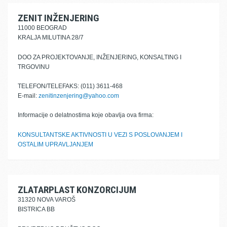
ZENIT INŽENJERING
11000 BEOGRAD
KRALJA MILUTINA 28/7
DOO ZA PROJEKTOVANJE, INŽENJERING, KONSALTING I
TRGOVINU
TELEFON/TELEFAKS: (011) 3611-468
E-mail:
zenitinzenjering@yahoo.com
Informacije o delatnostima koje obavlja ova firma:
KONSULTANTSKE AKTIVNOSTI U VEZI S POSLOVANJEM I
OSTALIM UPRAVLJANJEM
ZLATARPLAST KONZORCIJUM
31320 NOVA VAROŠ
BISTRICA BB