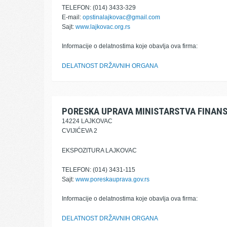
TELEFON: (014) 3433-329
E-mail:
opstinalajkovac@gmail.com
Sajt:
www.lajkovac.org.rs
Informacije o delatnostima koje obavlja ova firma:
DELATNOST DRŽAVNIH ORGANA
PORESKA UPRAVA MINISTARSTVA FINANS
14224 LAJKOVAC
CVIJIĆEVA 2
EKSPOZITURA LAJKOVAC
TELEFON: (014) 3431-115
Sajt:
www.poreskauprava.gov.rs
Informacije o delatnostima koje obavlja ova firma:
DELATNOST DRŽAVNIH ORGANA