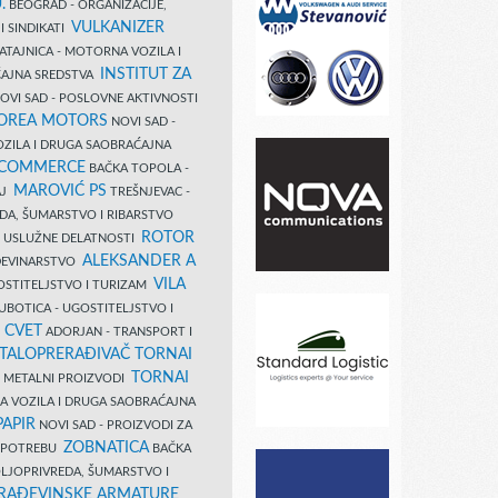
.
BEOGRAD - ORGANIZACIJE,
VULKANIZER
I SINDIKATI
ATAJNICA - MOTORNA VOZILA I
INSTITUT ZA
AJNA SREDSTVA
OVI SAD - POSLOVNE AKTIVNOSTI
COREA MOTORS
NOVI SAD -
ZILA I DRUGA SAOBRAĆAJNA
 COMMERCE
BAČKA TOPOLA -
MAROVIĆ PS
AJ
TREŠNJEVAC -
DA, ŠUMARSTVO I RIBARSTVO
ROTOR
- USLUŽNE DELATNOSTI
ALEKSANDER A
AĐEVINARSTVO
VILA
OSTITELJSTVO I TURIZAM
UBOTICA - UGOSTITELJSTVO I
N CVET
ADORJAN - TRANSPORT I
TALOPRERAĐIVAČ TORNAI
TORNAI
 I METALNI PROIZVODI
A VOZILA I DRUGA SAOBRAĆAJNA
PAPIR
NOVI SAD - PROIZVODI ZA
ZOBNATICA
 UPOTREBU
BAČKA
LJOPRIVREDA, ŠUMARSTVO I
RAĐEVINSKE ARMATURE