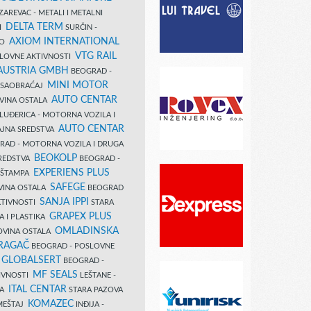
AREVAC - METALI I METALNI
DELTA TERM
DI
SURČIN -
AXIOM INTERNATIONAL
VO
VTG RAIL
SLOVNE AKTIVNOSTI
 AUSTRIA GMBH
BEOGRAD -
MINI MOTOR
I SAOBRAĆAJ
AUTO CENTAR
OVINA OSTALA
LUĐERICA - MOTORNA VOZILA I
AUTO CENTAR
AJNA SREDSTVA
AD - MOTORNA VOZILA I DRUGA
BEOKOLP
REDSTVA
BEOGRAD -
EXPERIENS PLUS
I ŠTAMPA
SAFEGE
VINA OSTALA
BEOGRAD
SANJA IPPI
KTIVNOSTI
STARA
GRAPEX PLUS
A I PLASTIKA
OMLADINSKA
OVINA OSTALA
RAGAČ
BEOGRAD - POSLOVNE
GLOBALSERT
I
BEOGRAD -
MF SEALS
IVNOSTI
LEŠTANE -
ITAL CENTAR
LA
STARA PAZOVA
KOMAZEC
AMEŠTAJ
INĐIJA -