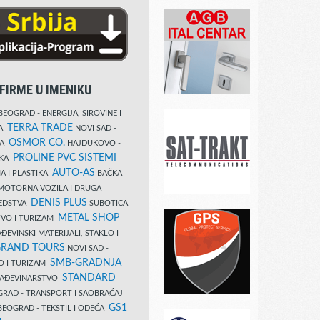
FIRME U IMENIKU
EOGRAD - ENERGIJA, SIROVINE I
TERRA TRADE
DA
NOVI SAD -
OSMOR CO.
KA
HAJDUKOVO -
PROLINE PVC SISTEMI
IKA
AUTO-AS
A I PLASTIKA
BAČKA
MOTORNA VOZILA I DRUGA
DENIS PLUS
REDSTVA
SUBOTICA
METAL SHOP
TVO I TURIZAM
ĐEVINSKI MATERIJALI, STAKLO I
RAND TOURS
NOVI SAD -
SMB-GRADNJA
O I TURIZAM
STANDARD
GRAĐEVINARSTVO
RAD - TRANSPORT I SAOBRAĆAJ
GS1
EOGRAD - TEKSTIL I ODEĆA