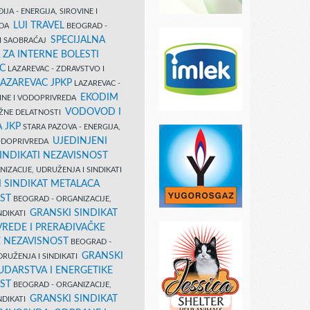
IJA - ENERGIJA, SIROVINE I
LUI TRAVEL
EDA
BEOGRAD -
SPECIJALNA
I SAOBRAĆAJ
 ZA INTERNE BOLESTI
C
LAZAREVAC - ZDRAVSTVO I
LAZAREVAC JPKP
LAZAREVAC -
EKODIM
VINE I VODOPRIVREDA
VODOVOD I
UŽNE DELATNOSTI
 JKP
STARA PAZOVA - ENERGIJA,
UJEDINJENI
VODOPRIVREDA
INDIKATI NEZAVISNOST
IZACIJE, UDRUŽENJA I SINDIKATI
 SINDIKAT METALACA
ST
BEOGRAD - ORGANIZACIJE,
GRANSKI SINDIKAT
NDIKATI
VREDE I PRERAĐIVAČKE
E NEZAVISNOST
BEOGRAD -
GRANSKI
DRUŽENJA I SINDIKATI
UDARSTVA I ENERGETIKE
ST
BEOGRAD - ORGANIZACIJE,
GRANSKI SINDIKAT
NDIKATI