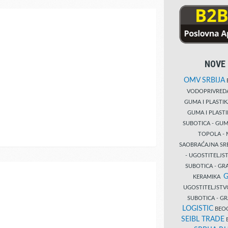
NOVE 
OMV SRBIJA
B
VODOPRIVRE
GUMA I PLASTI
GUMA I PLAST
SUBOTICA - GUM
TOPOLA - 
SAOBRAĆAJNA S
- UGOSTITELJS
SUBOTICA - GRA
G
KERAMIKA
UGOSTITELJSTV
SUBOTICA - 
LOGISTIC
BEOG
SEIBL TRADE
B