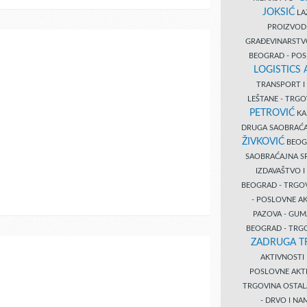
JOKSIĆ
LAZ
PROIZVO
GRAĐEVINARST
BEOGRAD - PO
LOGISTICS
TRANSPORT 
LEŠTANE - TRG
PETROVIĆ
KA
DRUGA SAOBRAĆ
ŽIVKOVIĆ
BEOGR
SAOBRAĆAJNA S
IZDAVAŠTVO 
BEOGRAD - TRGO
- POSLOVNE A
PAZOVA - GUM
BEOGRAD - TRG
ZADRUGA T
AKTIVNOST
POSLOVNE AKT
TRGOVINA OSTA
- DRVO I N