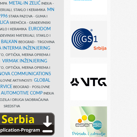
METAL-IN ZELIĆ
TAMPA
INĐIJA -
MN
ERIJALI, STAKLO I KERAMIKA
1996
STARA PAZOVA - GUMA I
LICA
SREMČICA - GRAĐEVINSKI
EURODOM
TAKLO I KERAMIKA
EVINSKI MATERIJALI, STAKLO I
 BALKAN
BEOGRAD - TRGOVINA
 INTERMA INŽENJERING
TO, OPTIČKA, MERNA OPREMA I
VIRMAK INŽENJERING
I
TO, OPTIČKA, MERNA OPREMA I
NOVA COMMUNICATIONS
GLOBAL
SLOVNE AKTIVNOSTI
RVICE
BEOGRAD - POSLOVNE
B AUTOMOTIVE COMP
INĐIJA
OZILA I DRUGA SAOBRAĆAJNA
SREDSTVA