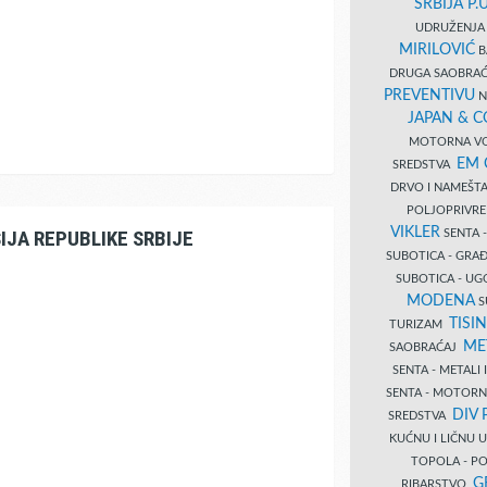
SRBIJA P.U
UDRUŽENJA 
MIRILOVIĆ
B
DRUGA SAOBRAĆ
PREVENTIVU
N
JAPAN & 
MOTORNA VO
EM
SREDSTVA
DRVO I NAMEŠT
POLJOPRIVRE
VIKLER
IJA REPUBLIKE SRBIJE
SENTA 
SUBOTICA - GR
SUBOTICA - UG
MODENA
S
TISI
TURIZAM
ME
SAOBRAĆAJ
SENTA - METALI
SENTA - MOTORN
DIV 
SREDSTVA
KUĆNU I LIČNU
TOPOLA - PO
G
RIBARSTVO