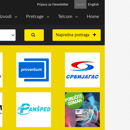
Prijava za Newsletter
Srpski
English
izvodi
Pretrage
Telcom
Home
Napredna pretraga