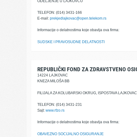
ODELJENJE U LAJKOVCU
TELEFON: (014) 3431-166
E-mail:
prekjedlajkovac@open.telekom.rs
Informacije o delatnostima koje obavlja ova firma:
SUDSKE I PRAVOSUDNE DELATNOSTI
REPUBLIČKI FOND ZA ZDRAVSTVENO OS
14224 LAJKOVAC
KNEZA MILOŠA BB
FILIJALA ZA KOLUBARSKI OKRUG, ISPOSTAVA LAJKOVAC
TELEFON: (014) 3431-231
Sajt:
www.rfzo.rs
Informacije o delatnostima koje obavlja ova firma:
OBAVEZNO SOCIJALNO OSIGURANJE