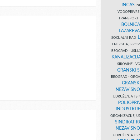
INGAS
INĐ
VODOPRIVR
TRANSPORT 
BOLNICA
LAZAREVA
SOCIJALNI RAD
ENERGIJA, SIRO
BEOGRAD - USL
KANALIZACIJA
SIROVINE I 
GRANSKI S
BEOGRAD - ORGAN
GRANSKI
NEZAVISNO
UDRUŽENJA I SI
POLJOPRI
INDUSTRIJ
ORGANIZACIJE, U
SINDIKAT R
NEZAVISNO
UDRUŽENJA I SI