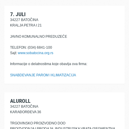
7. JULI
34227 BATOČINA
KRALJA PETRA I 21
JAVNO KOMUNALNO PREDUZEĆE
TELEFON: (034) 6841-100
Sajt:
www.sobatocina.org.rs
Informacije o delatnostima koje obavlja ova firma:
SNABDEVANJE PAROM I KLIMATIZACIJA
ALUROLL
34227 BATOČINA
KARAĐORĐEVA 36
TRGOVINSKO PROIZVODNO DOO
PROIZVODNJA I PRODAJA: INDUSTRIJSKA VRATA (SEGMENTNA,