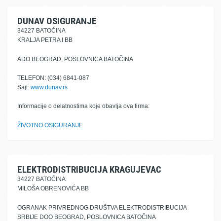
DUNAV OSIGURANJE
34227 BATOČINA
KRALJA PETRA I BB
ADO BEOGRAD, POSLOVNICA BATOČINA
TELEFON: (034) 6841-087
Sajt:
www.dunav.rs
Informacije o delatnostima koje obavlja ova firma:
ŽIVOTNO OSIGURANJE
ELEKTRODISTRIBUCIJA KRAGUJEVAC
34227 BATOČINA
MILOŠA OBRENOVIĆA BB
OGRANAK PRIVREDNOG DRUŠTVA ELEKTRODISTRIBUCIJA
SRBIJE DOO BEOGRAD, POSLOVNICA BATOČINA