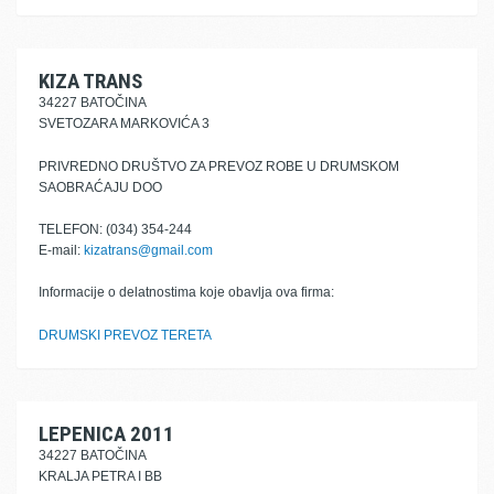
KIZA TRANS
34227 BATOČINA
SVETOZARA MARKOVIĆA 3
PRIVREDNO DRUŠTVO ZA PREVOZ ROBE U DRUMSKOM
SAOBRAĆAJU DOO
TELEFON: (034) 354-244
E-mail:
kizatrans@gmail.com
Informacije o delatnostima koje obavlja ova firma:
DRUMSKI PREVOZ TERETA
LEPENICA 2011
34227 BATOČINA
KRALJA PETRA I BB