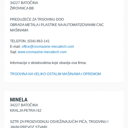
34227 BATOČINA
ŽIROVNICA BB
PREDUZEĆE ZA TRGOVINU DOO
OBRADA METALA I PLASTIKE NA AUTOMATIZOVANIM CNC
MAŠINAMA
TELEFON: (034) 863-141
E-mail:
office@cncmasine-mecatech.com
Sajt:
www.cncmasine-mecatech.com
Informacije o delatnostima koje obavlja ova firma:
TRGOVINA NA VELIKO OSTALIM MAŠINAMA I OPREMOM
MINELA
34227 BATOČINA
KRALJA PETRA I 62
SZTR ZA PROIZVODNJU OSVEŽAVAJUĆIH PIĆA, TRGOVINU I
JAVNI PREVOZ STVARI