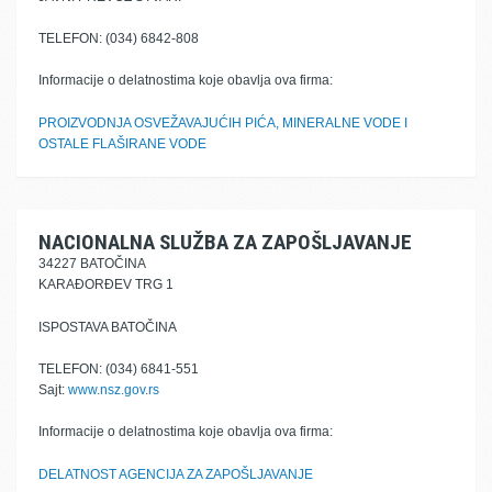
TELEFON: (034) 6842-808
Informacije o delatnostima koje obavlja ova firma:
PROIZVODNJA OSVEŽAVAJUĆIH PIĆA, MINERALNE VODE I
OSTALE FLAŠIRANE VODE
NACIONALNA SLUŽBA ZA ZAPOŠLJAVANJE
34227 BATOČINA
KARAĐORĐEV TRG 1
ISPOSTAVA BATOČINA
TELEFON: (034) 6841-551
Sajt:
www.nsz.gov.rs
Informacije o delatnostima koje obavlja ova firma:
DELATNOST AGENCIJA ZA ZAPOŠLJAVANJE