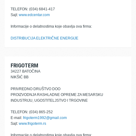
TELEFON: (034) 6841-417
Sajt:
www.edcentar.com
Informacije o delatnostima koje obavlja ova firma:
DISTRIBUCIJA ELEKTRIČNE ENERGIJE
FRIGOTERM
34227 BATOČINA
NIKŠIĆ BB
PRIVREDNO DRUŠTVO DOO
PROIZVODNJA RASHLADNE OPREME ZA MESARSKU
INDUSTRIJU, UGOSTITELJSTVO I TRGOVINE
TELEFON: (034) 865-252
E-mail:
frigoterm1992@gmail.com
Sajt:
www.frigoterm.rs
Informacije o delatnostima koje obavlja ova firma: