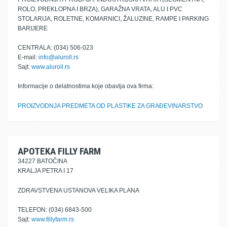
ROLO, PREKLOPNA I BRZA), GARAŽNA VRATA, ALU I PVC
STOLARIJA, ROLETNE, KOMARNICI, ŽALUZINE, RAMPE I PARKING
BARIJERE
CENTRALA: (034) 506-023
E-mail:
info@aluroll.rs
Sajt:
www.aluroll.rs
Informacije o delatnostima koje obavlja ova firma:
PROIZVODNJA PREDMETA OD PLASTIKE ZA GRAĐEVINARSTVO
APOTEKA FILLY FARM
34227 BATOČINA
KRALJA PETRA I 17
ZDRAVSTVENA USTANOVA VELIKA PLANA
TELEFON: (034) 6843-500
Sajt:
www.fillyfarm.rs