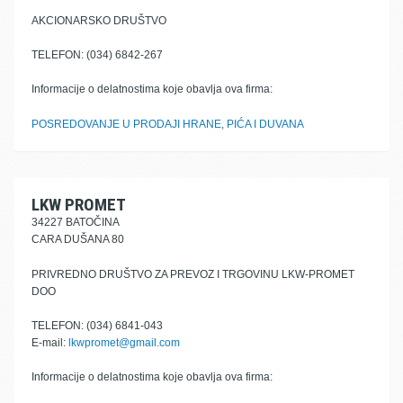
AKCIONARSKO DRUŠTVO
TELEFON: (034) 6842-267
Informacije o delatnostima koje obavlja ova firma:
POSREDOVANJE U PRODAJI HRANE, PIĆA I DUVANA
LKW PROMET
34227 BATOČINA
CARA DUŠANA 80
PRIVREDNO DRUŠTVO ZA PREVOZ I TRGOVINU LKW-PROMET
DOO
TELEFON: (034) 6841-043
E-mail:
lkwpromet@gmail.com
Informacije o delatnostima koje obavlja ova firma: