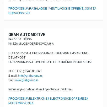
PROIZVODNJA RASHLADNE I VENTILACIONE OPREME, OSIM ZA
DOMAĆINSTVO
GRAH AUTOMOTIVE
34227 BATOČINA
KNEZA MILOŠA OBRENOVIĆA 9-A
DOO ZA RAZVOJ, PROIZVODNJU, TRGOVINU I MARKETING
DELATNOST
PROIZVODNJA AUTOMOBILSKIH ELEKTRIČNIH INSTALACIJA
TELEFON: (034) 501-060
E-mail:
info@grahgroup.rs
Sajt:
www.grahgroup.rs
Informacije o delatnostima koje obavlja ova firma:
PROIZVODNJA ELEKTRIČNE I ELEKTRONSKE OPREME ZA
MOTORNA VOZILA