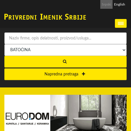
Srpski
English
Napredna pretraga