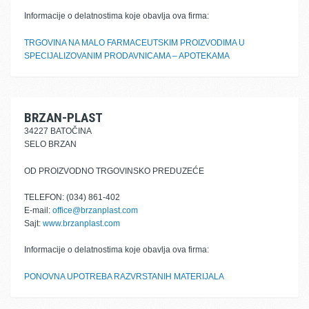
Informacije o delatnostima koje obavlja ova firma:
TRGOVINA NA MALO FARMACEUTSKIM PROIZVODIMA U
SPECIJALIZOVANIM PRODAVNICAMA – APOTEKAMA
BRZAN-PLAST
34227 BATOČINA
SELO BRZAN
OD PROIZVODNO TRGOVINSKO PREDUZEĆE
TELEFON: (034) 861-402
E-mail:
office@brzanplast.com
Sajt:
www.brzanplast.com
Informacije o delatnostima koje obavlja ova firma:
PONOVNA UPOTREBA RAZVRSTANIH MATERIJALA