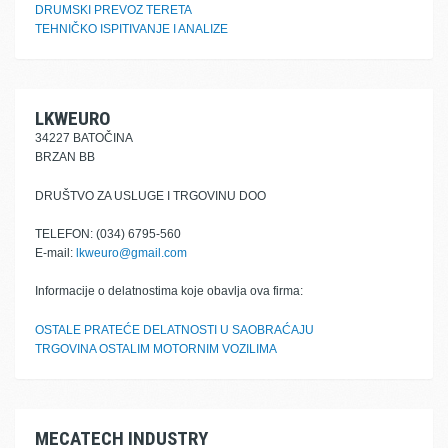
DRUMSKI PREVOZ TERETA
TEHNIČKO ISPITIVANJE I ANALIZE
LKWEURO
34227 BATOČINA
BRZAN BB
DRUŠTVO ZA USLUGE I TRGOVINU DOO
TELEFON: (034) 6795-560
E-mail:
lkweuro@gmail.com
Informacije o delatnostima koje obavlja ova firma:
OSTALE PRATEĆE DELATNOSTI U SAOBRAĆAJU
TRGOVINA OSTALIM MOTORNIM VOZILIMA
MECATECH INDUSTRY