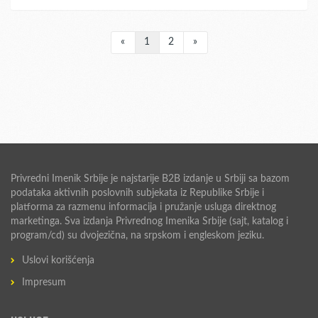
«
1
2
»
Privredni Imenik Srbije je najstarije B2B izdanje u Srbiji sa bazom
podataka aktivnih poslovnih subjekata iz Republike Srbije i
platforma za razmenu informacija i pružanje usluga direktnog
marketinga. Sva izdanja Privrednog Imenika Srbije (sajt, katalog i
program/cd) su dvojezična, na srpskom i engleskom jeziku.
Uslovi korišćenja
Impresum