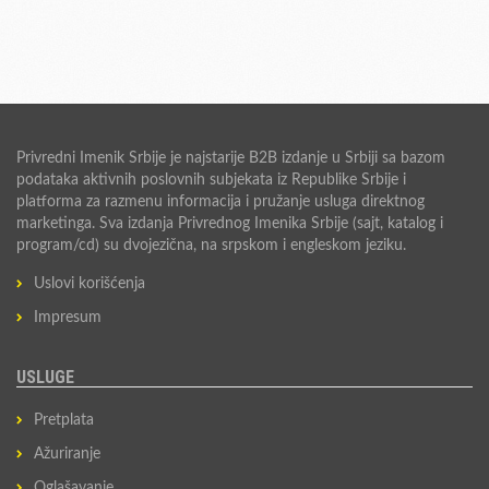
Privredni Imenik Srbije je najstarije B2B izdanje u Srbiji sa bazom
podataka aktivnih poslovnih subjekata iz Republike Srbije i
platforma za razmenu informacija i pružanje usluga direktnog
marketinga. Sva izdanja Privrednog Imenika Srbije (sajt, katalog i
program/cd) su dvojezična, na srpskom i engleskom jeziku.
Uslovi korišćenja
Impresum
USLUGE
Pretplata
Ažuriranje
Oglašavanje