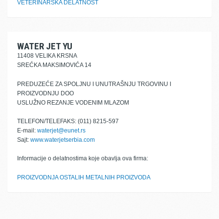
VETERINARSKA DELATNOST
WATER JET YU
11408 VELIKA KRSNA
SREĆKA MAKSIMOVIĆA 14
PREDUZEĆE ZA SPOLJNU I UNUTRAŠNJU TRGOVINU I
PROIZVODNJU DOO
USLUŽNO REZANJE VODENIM MLAZOM
TELEFON/TELEFAKS: (011) 8215-597
E-mail:
waterjet@eunet.rs
Sajt:
www.waterjetserbia.com
Informacije o delatnostima koje obavlja ova firma:
PROIZVODNJA OSTALIH METALNIH PROIZVODA