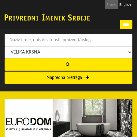
Srpski
English
Napredna pretraga