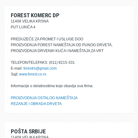
FOREST KOMERC DP
11408 VELIKA KRSNA
PUT LUKIĆA 4
PREDUZEĆE ZA PROMET I USLUGE DOO
PROIZVODNJA FOREST NAMEŠTAJA OD PUNOG DRVETA,
PROIZVODNJA DRVENIH KUĆA I NAMEŠTAJA ZA VRT
TELEFON/TELEFAKS: (011) 8215-331
E-mail:
forestrs@gmail.com
Sajt:
www.forest.co.rs
Informacije o delatnostima koje obavlja ova firma:
PROIZVODNJA OSTALOG NAMEŠTAJA
REZANJE I OBRADA DRVETA
POŠTA SRBIJE
11408 VELIKA KRSNA