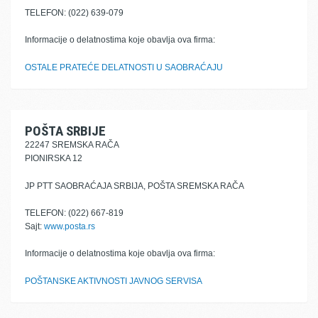
TELEFON: (022) 639-079
Informacije o delatnostima koje obavlja ova firma:
OSTALE PRATEĆE DELATNOSTI U SAOBRAĆAJU
POŠTA SRBIJE
22247 SREMSKA RAČA
PIONIRSKA 12
JP PTT SAOBRAĆAJA SRBIJA, POŠTA SREMSKA RAČA
TELEFON: (022) 667-819
Sajt:
www.posta.rs
Informacije o delatnostima koje obavlja ova firma:
POŠTANSKE AKTIVNOSTI JAVNOG SERVISA