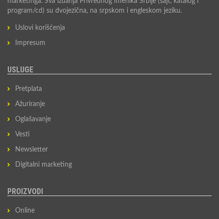
marketinga. Sva izdanja Privrednog Imenika Srbije (sajt, katalog i
program/cd) su dvojezična, na srpskom i engleskom jeziku.
Uslovi korišćenja
Impresum
USLUGE
Pretplata
Ažuriranje
Oglašavanje
Vesti
Newsletter
Digitalni marketing
PROIZVODI
Online