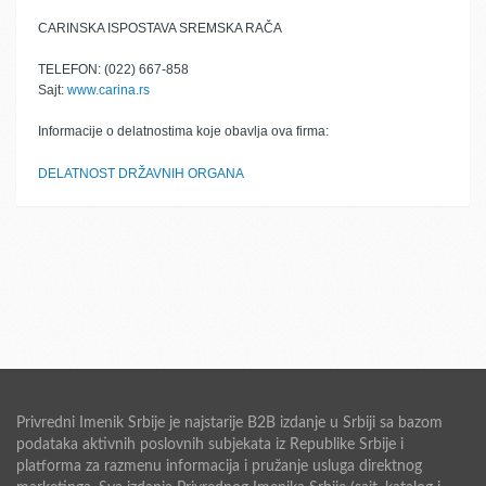
CARINSKA ISPOSTAVA SREMSKA RAČA
TELEFON: (022) 667-858
Sajt:
www.carina.rs
Informacije o delatnostima koje obavlja ova firma:
DELATNOST DRŽAVNIH ORGANA
Privredni Imenik Srbije je najstarije B2B izdanje u Srbiji sa bazom
podataka aktivnih poslovnih subjekata iz Republike Srbije i
platforma za razmenu informacija i pružanje usluga direktnog