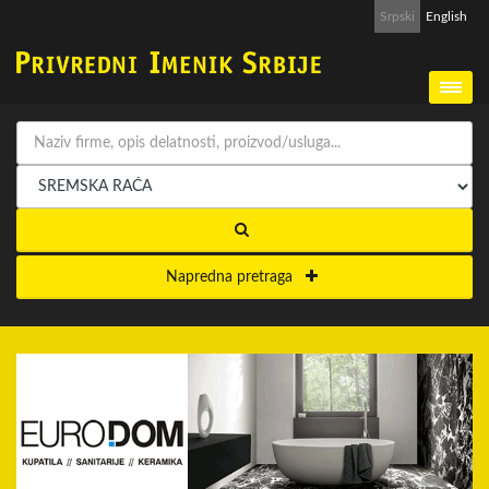
Srpski
English
Napredna pretraga