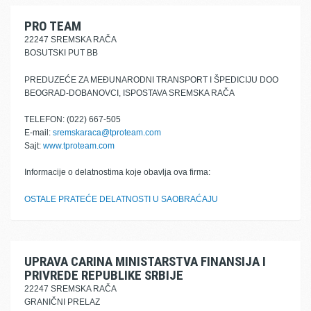
PRO TEAM
22247 SREMSKA RAČA
BOSUTSKI PUT BB
PREDUZEĆE ZA MEĐUNARODNI TRANSPORT I ŠPEDICIJU DOO
BEOGRAD-DOBANOVCI, ISPOSTAVA SREMSKA RAČA
TELEFON: (022) 667-505
E-mail:
sremskaraca@tproteam.com
Sajt:
www.tproteam.com
Informacije o delatnostima koje obavlja ova firma:
OSTALE PRATEĆE DELATNOSTI U SAOBRAĆAJU
UPRAVA CARINA MINISTARSTVA FINANSIJA I
PRIVREDE REPUBLIKE SRBIJE
22247 SREMSKA RAČA
GRANIČNI PRELAZ