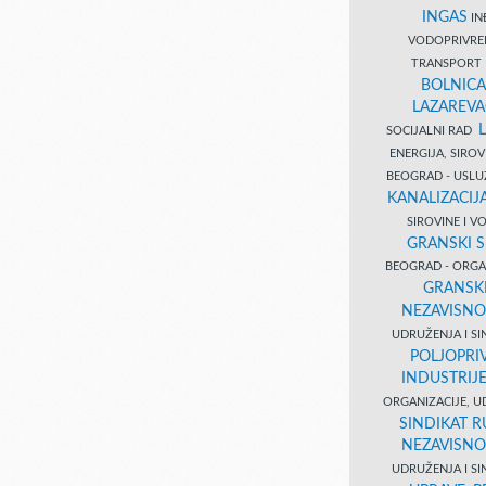
INGAS
INĐ
VODOPRIVR
TRANSPORT 
BOLNICA
LAZAREVA
SOCIJALNI RAD
ENERGIJA, SIRO
BEOGRAD - USL
KANALIZACIJA
SIROVINE I 
GRANSKI S
BEOGRAD - ORGAN
GRANSKI
NEZAVISNO
UDRUŽENJA I SI
POLJOPRI
INDUSTRIJ
ORGANIZACIJE, U
SINDIKAT R
NEZAVISNO
UDRUŽENJA I SI