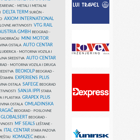
AREVAC - METALI I METALNI
DELTA TERM
DI
SURČIN -
AXIOM INTERNATIONAL
VO
VTG RAIL
SLOVNE AKTIVNOSTI
 AUSTRIA GMBH
BEOGRAD -
MINI MOTOR
I SAOBRAĆAJ
AUTO CENTAR
OVINA OSTALA
LUĐERICA - MOTORNA VOZILA I
AUTO CENTAR
AJNA SREDSTVA
AD - MOTORNA VOZILA I DRUGA
BEOKOLP
REDSTVA
BEOGRAD -
EXPERIENS PLUS
I ŠTAMPA
SAFEGE
VINA OSTALA
BEOGRAD
SANJA IPPI
KTIVNOSTI
STARA
GRAPEX PLUS
A I PLASTIKA
OMLADINSKA
OVINA OSTALA
RAGAČ
BEOGRAD - POSLOVNE
GLOBALSERT
I
BEOGRAD -
MF SEALS
IVNOSTI
LEŠTANE -
ITAL CENTAR
LA
STARA PAZOVA
KOMAZEC
AMEŠTAJ
INĐIJA -