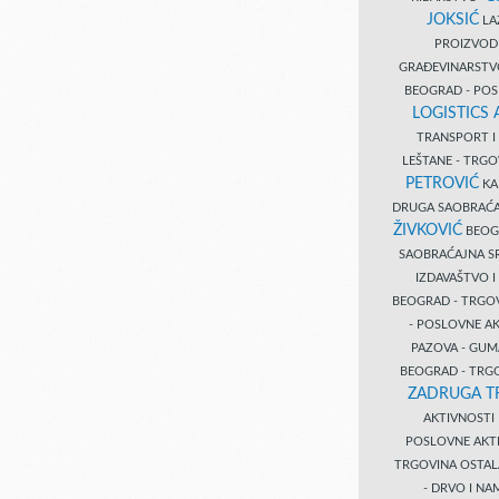
JOKSIĆ
LAZ
PROIZVO
GRAĐEVINARST
BEOGRAD - PO
LOGISTICS
TRANSPORT 
LEŠTANE - TRG
PETROVIĆ
KA
DRUGA SAOBRAĆ
ŽIVKOVIĆ
BEOGR
SAOBRAĆAJNA S
IZDAVAŠTVO 
BEOGRAD - TRGO
- POSLOVNE A
PAZOVA - GUM
BEOGRAD - TRG
ZADRUGA T
AKTIVNOST
POSLOVNE AKT
TRGOVINA OSTA
- DRVO I N