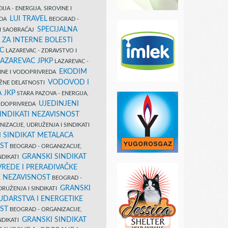
IJA - ENERGIJA, SIROVINE I
LUI TRAVEL
EDA
BEOGRAD -
SPECIJALNA
I SAOBRAĆAJ
 ZA INTERNE BOLESTI
C
LAZAREVAC - ZDRAVSTVO I
LAZAREVAC JPKP
LAZAREVAC -
EKODIM
VINE I VODOPRIVREDA
VODOVOD I
UŽNE DELATNOSTI
 JKP
STARA PAZOVA - ENERGIJA,
UJEDINJENI
VODOPRIVREDA
INDIKATI NEZAVISNOST
IZACIJE, UDRUŽENJA I SINDIKATI
 SINDIKAT METALACA
ST
BEOGRAD - ORGANIZACIJE,
GRANSKI SINDIKAT
NDIKATI
VREDE I PRERAĐIVAČKE
E NEZAVISNOST
BEOGRAD -
GRANSKI
DRUŽENJA I SINDIKATI
UDARSTVA I ENERGETIKE
ST
BEOGRAD - ORGANIZACIJE,
GRANSKI SINDIKAT
NDIKATI