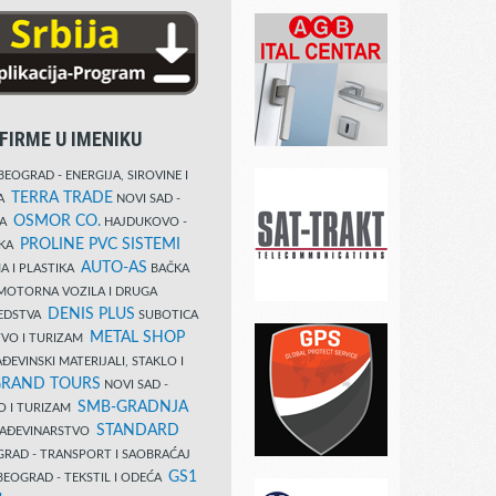
FIRME U IMENIKU
EOGRAD - ENERGIJA, SIROVINE I
TERRA TRADE
DA
NOVI SAD -
OSMOR CO.
KA
HAJDUKOVO -
PROLINE PVC SISTEMI
IKA
AUTO-AS
A I PLASTIKA
BAČKA
MOTORNA VOZILA I DRUGA
DENIS PLUS
REDSTVA
SUBOTICA
METAL SHOP
TVO I TURIZAM
ĐEVINSKI MATERIJALI, STAKLO I
RAND TOURS
NOVI SAD -
SMB-GRADNJA
O I TURIZAM
STANDARD
GRAĐEVINARSTVO
RAD - TRANSPORT I SAOBRAĆAJ
GS1
EOGRAD - TEKSTIL I ODEĆA