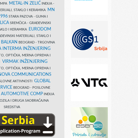
METAL-IN ZELIĆ
TAMPA
INĐIJA -
MN
ERIJALI, STAKLO I KERAMIKA
1996
STARA PAZOVA - GUMA I
LICA
SREMČICA - GRAĐEVINSKI
EURODOM
TAKLO I KERAMIKA
EVINSKI MATERIJALI, STAKLO I
 BALKAN
BEOGRAD - TRGOVINA
 INTERMA INŽENJERING
TO, OPTIČKA, MERNA OPREMA I
VIRMAK INŽENJERING
I
TO, OPTIČKA, MERNA OPREMA I
NOVA COMMUNICATIONS
GLOBAL
SLOVNE AKTIVNOSTI
RVICE
BEOGRAD - POSLOVNE
B AUTOMOTIVE COMP
INĐIJA
OZILA I DRUGA SAOBRAĆAJNA
SREDSTVA