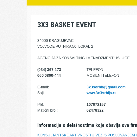
3X3 BASKET EVENT
34000 KRAGUJEVAC
VOJVODE PUTNIKA 50, LOKAL 2
AGENCIJA ZA KONSALTING I MENADŽMENT USLUGE
(034) 367-173
TELEFON
060 0800-444
MOBILNI TELEFON
E-mail:
3x3serbia@gmail.com
Sajt:
www.3x3srbija.rs
PIB:
107072157
Matični broj:
62478322
Informacije o delatnostima koje obavlja ova fir
KONSULTANTSKE AKTIVNOSTI U VEZI S POSLOVANJEM 