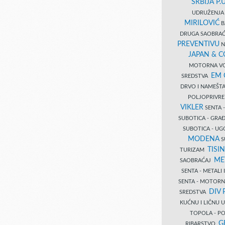
SRBIJA P.U
UDRUŽENJA 
MIRILOVIĆ
B
DRUGA SAOBRAĆ
PREVENTIVU
N
JAPAN & 
MOTORNA VO
EM
SREDSTVA
DRVO I NAMEŠT
POLJOPRIVRE
VIKLER
SENTA 
SUBOTICA - GR
SUBOTICA - UG
MODENA
S
TISI
TURIZAM
ME
SAOBRAĆAJ
SENTA - METALI
SENTA - MOTORN
DIV 
SREDSTVA
KUĆNU I LIČNU
TOPOLA - PO
G
RIBARSTVO