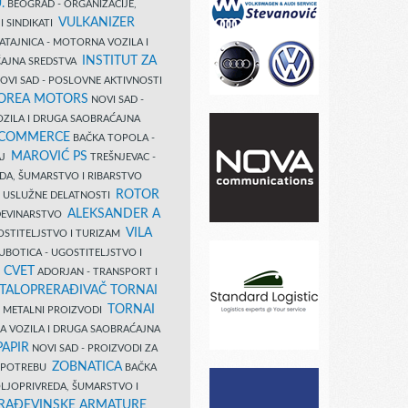
.
BEOGRAD - ORGANIZACIJE,
VULKANIZER
I SINDIKATI
ATAJNICA - MOTORNA VOZILA I
INSTITUT ZA
AJNA SREDSTVA
OVI SAD - POSLOVNE AKTIVNOSTI
COREA MOTORS
NOVI SAD -
ZILA I DRUGA SAOBRAĆAJNA
 COMMERCE
BAČKA TOPOLA -
MAROVIĆ PS
AJ
TREŠNJEVAC -
DA, ŠUMARSTVO I RIBARSTVO
ROTOR
- USLUŽNE DELATNOSTI
ALEKSANDER A
AĐEVINARSTVO
VILA
OSTITELJSTVO I TURIZAM
UBOTICA - UGOSTITELJSTVO I
N CVET
ADORJAN - TRANSPORT I
TALOPRERAĐIVAČ TORNAI
TORNAI
 I METALNI PROIZVODI
A VOZILA I DRUGA SAOBRAĆAJNA
PAPIR
NOVI SAD - PROIZVODI ZA
ZOBNATICA
 UPOTREBU
BAČKA
LJOPRIVREDA, ŠUMARSTVO I
RAĐEVINSKE ARMATURE