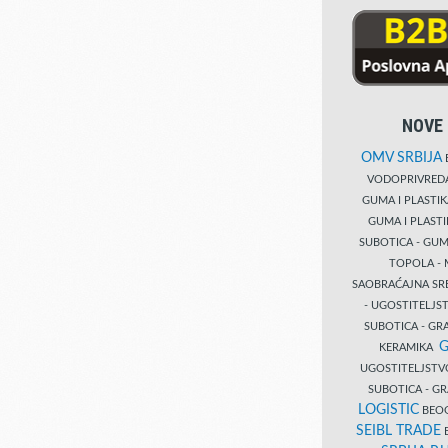
NOVE 
OMV SRBIJA
B
VODOPRIVRE
GUMA I PLASTI
GUMA I PLAST
SUBOTICA - GUM
TOPOLA - 
SAOBRAĆAJNA S
- UGOSTITELJS
SUBOTICA - GRA
G
KERAMIKA
UGOSTITELJSTV
SUBOTICA - 
LOGISTIC
BEOG
SEIBL TRADE
B