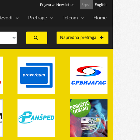
Prijava za Newsletter
Srpski
English
izvodi
Pretrage
Telcom
Home
Napredna pretraga