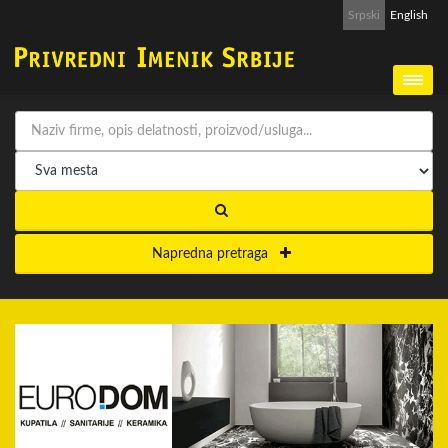
Srpski
English
Napredna pretraga