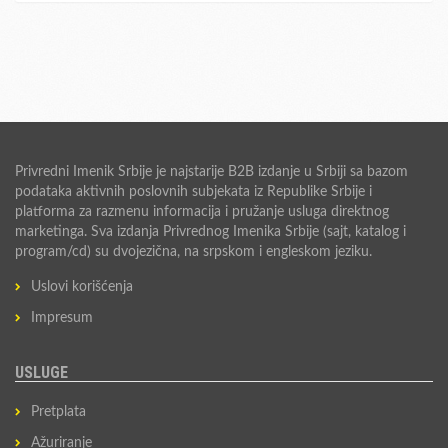
Privredni Imenik Srbije je najstarije B2B izdanje u Srbiji sa bazom
podataka aktivnih poslovnih subjekata iz Republike Srbije i
platforma za razmenu informacija i pružanje usluga direktnog
marketinga. Sva izdanja Privrednog Imenika Srbije (sajt, katalog i
program/cd) su dvojezična, na srpskom i engleskom jeziku.
Uslovi korišćenja
Impresum
USLUGE
Pretplata
Ažuriranje