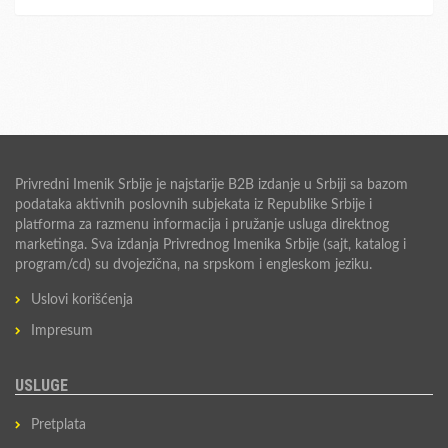
Privredni Imenik Srbije je najstarije B2B izdanje u Srbiji sa bazom
podataka aktivnih poslovnih subjekata iz Republike Srbije i
platforma za razmenu informacija i pružanje usluga direktnog
marketinga. Sva izdanja Privrednog Imenika Srbije (sajt, katalog i
program/cd) su dvojezična, na srpskom i engleskom jeziku.
Uslovi korišćenja
Impresum
USLUGE
Pretplata