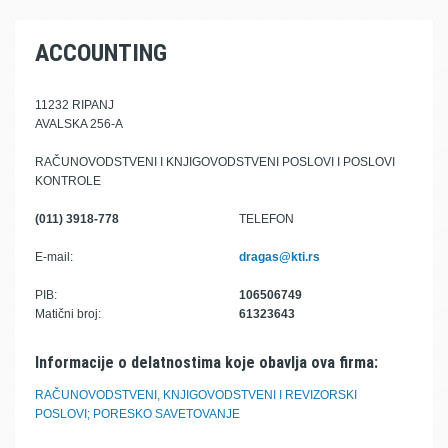
ACCOUNTING
11232 RIPANJ
AVALSKA 256-A
RAČUNOVODSTVENI I KNJIGOVODSTVENI POSLOVI I POSLOVI
KONTROLE
(011) 3918-778
TELEFON
E-mail:
dragas@kti.rs
PIB:
106506749
Matični broj:
61323643
Informacije o delatnostima koje obavlja ova firma:
RAČUNOVODSTVENI, KNJIGOVODSTVENI I REVIZORSKI
POSLOVI; PORESKO SAVETOVANJE