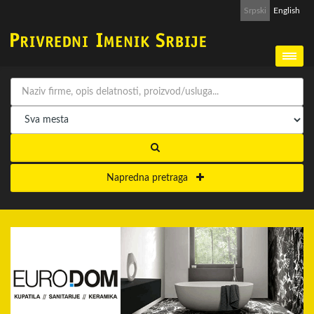
Srpski
English
Napredna pretraga