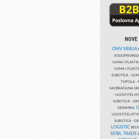
NOVE 
OMV SRBIJA
B
VODOPRIVRE
GUMA I PLASTI
GUMA I PLAST
SUBOTICA - GUM
TOPOLA - 
SAOBRAĆAJNA S
- UGOSTITELJS
SUBOTICA - GRA
G
KERAMIKA
UGOSTITELJSTV
SUBOTICA - 
LOGISTIC
BEOG
SEIBL TRADE
B