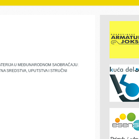
MATERIJA U MEĐUNARODNOM SAOBRAĆAJU:
ITNA SREDSTVA, UPUTSTVA I STRUČNI