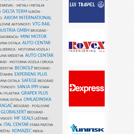
AREVAC - METALI I METALNI
DELTA TERM
DI
SURČIN -
AXIOM INTERNATIONAL
VO
VTG RAIL
SLOVNE AKTIVNOSTI
 AUSTRIA GMBH
BEOGRAD -
MINI MOTOR
I SAOBRAĆAJ
AUTO CENTAR
OVINA OSTALA
LUĐERICA - MOTORNA VOZILA I
AUTO CENTAR
AJNA SREDSTVA
AD - MOTORNA VOZILA I DRUGA
BEOKOLP
REDSTVA
BEOGRAD -
EXPERIENS PLUS
I ŠTAMPA
SAFEGE
VINA OSTALA
BEOGRAD
SANJA IPPI
KTIVNOSTI
STARA
GRAPEX PLUS
A I PLASTIKA
OMLADINSKA
OVINA OSTALA
RAGAČ
BEOGRAD - POSLOVNE
GLOBALSERT
I
BEOGRAD -
MF SEALS
IVNOSTI
LEŠTANE -
ITAL CENTAR
LA
STARA PAZOVA
KOMAZEC
AMEŠTAJ
INĐIJA -