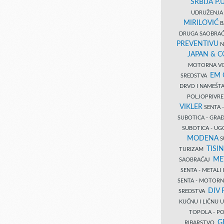
SRBIJA P.U
UDRUŽENJA 
MIRILOVIĆ
B
DRUGA SAOBRAĆ
PREVENTIVU
N
JAPAN & 
MOTORNA VO
EM
SREDSTVA
DRVO I NAMEŠT
POLJOPRIVRE
VIKLER
SENTA 
SUBOTICA - GR
SUBOTICA - UG
MODENA
S
TISI
TURIZAM
ME
SAOBRAĆAJ
SENTA - METALI
SENTA - MOTORN
DIV 
SREDSTVA
KUĆNU I LIČNU
TOPOLA - PO
G
RIBARSTVO