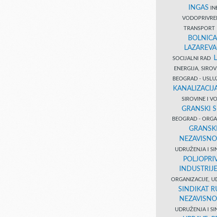
INGAS
INĐ
VODOPRIVR
TRANSPORT 
BOLNICA
LAZAREVA
SOCIJALNI RAD
ENERGIJA, SIRO
BEOGRAD - USL
KANALIZACIJA
SIROVINE I 
GRANSKI S
BEOGRAD - ORGAN
GRANSKI
NEZAVISNO
UDRUŽENJA I SI
POLJOPRI
INDUSTRIJ
ORGANIZACIJE, U
SINDIKAT R
NEZAVISNO
UDRUŽENJA I SI