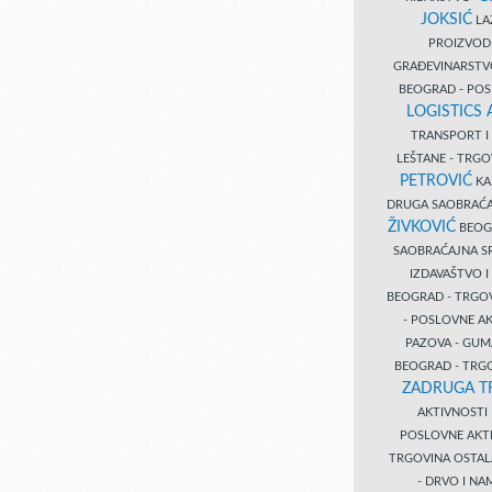
JOKSIĆ
LAZ
PROIZVO
GRAĐEVINARST
BEOGRAD - PO
LOGISTICS
TRANSPORT 
LEŠTANE - TRG
PETROVIĆ
KA
DRUGA SAOBRAĆ
ŽIVKOVIĆ
BEOGR
SAOBRAĆAJNA S
IZDAVAŠTVO 
BEOGRAD - TRGO
- POSLOVNE A
PAZOVA - GUM
BEOGRAD - TRG
ZADRUGA T
AKTIVNOST
POSLOVNE AKT
TRGOVINA OSTA
- DRVO I N