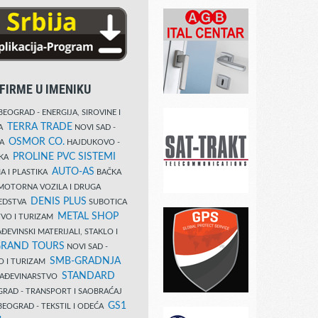
FIRME U IMENIKU
EOGRAD - ENERGIJA, SIROVINE I
TERRA TRADE
DA
NOVI SAD -
OSMOR CO.
KA
HAJDUKOVO -
PROLINE PVC SISTEMI
IKA
AUTO-AS
A I PLASTIKA
BAČKA
MOTORNA VOZILA I DRUGA
DENIS PLUS
REDSTVA
SUBOTICA
METAL SHOP
TVO I TURIZAM
ĐEVINSKI MATERIJALI, STAKLO I
RAND TOURS
NOVI SAD -
SMB-GRADNJA
O I TURIZAM
STANDARD
GRAĐEVINARSTVO
RAD - TRANSPORT I SAOBRAĆAJ
GS1
EOGRAD - TEKSTIL I ODEĆA