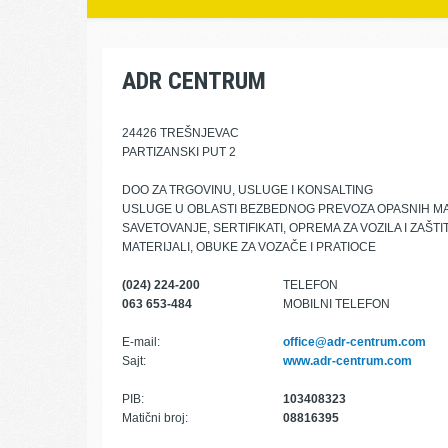
ADR CENTRUM
24426 TREŠNJEVAC
PARTIZANSKI PUT 2
DOO ZA TRGOVINU, USLUGE I KONSALTING
USLUGE U OBLASTI BEZBEDNOG PREVOZA OPASNIH 
SAVETOVANJE, SERTIFIKATI, OPREMA ZA VOZILA I ZAŠT
MATERIJALI, OBUKE ZA VOZAČE I PRATIOCE
(024) 224-200
TELEFON
063 653-484
MOBILNI TELEFON
E-mail:
office@adr-centrum.com
Sajt:
www.adr-centrum.com
PIB:
103408323
Matični broj:
08816395