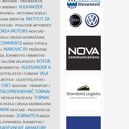
.
BEOGRAD - ORGANIZACIJE,
VULKANIZER
I SINDIKATI
ATAJNICA - MOTORNA VOZILA I
INSTITUT ZA
AJNA SREDSTVA
OVI SAD - POSLOVNE AKTIVNOSTI
COREA MOTORS
NOVI SAD -
ZILA I DRUGA SAOBRAĆAJNA
 COMMERCE
BAČKA TOPOLA -
MAROVIĆ PS
AJ
TREŠNJEVAC -
DA, ŠUMARSTVO I RIBARSTVO
ROTOR
- USLUŽNE DELATNOSTI
ALEKSANDER A
AĐEVINARSTVO
VILA
OSTITELJSTVO I TURIZAM
UBOTICA - UGOSTITELJSTVO I
N CVET
ADORJAN - TRANSPORT I
TALOPRERAĐIVAČ TORNAI
TORNAI
 I METALNI PROIZVODI
A VOZILA I DRUGA SAOBRAĆAJNA
PAPIR
NOVI SAD - PROIZVODI ZA
ZOBNATICA
 UPOTREBU
BAČKA
LJOPRIVREDA, ŠUMARSTVO I
RAĐEVINSKE ARMATURE