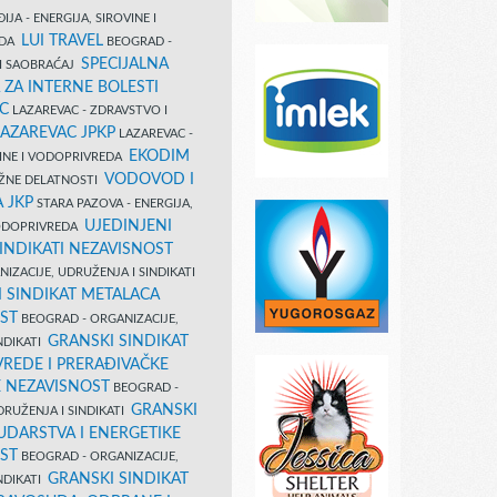
IJA - ENERGIJA, SIROVINE I
LUI TRAVEL
EDA
BEOGRAD -
SPECIJALNA
I SAOBRAĆAJ
 ZA INTERNE BOLESTI
C
LAZAREVAC - ZDRAVSTVO I
LAZAREVAC JPKP
LAZAREVAC -
EKODIM
VINE I VODOPRIVREDA
VODOVOD I
UŽNE DELATNOSTI
 JKP
STARA PAZOVA - ENERGIJA,
UJEDINJENI
VODOPRIVREDA
INDIKATI NEZAVISNOST
IZACIJE, UDRUŽENJA I SINDIKATI
 SINDIKAT METALACA
ST
BEOGRAD - ORGANIZACIJE,
GRANSKI SINDIKAT
NDIKATI
VREDE I PRERAĐIVAČKE
E NEZAVISNOST
BEOGRAD -
GRANSKI
DRUŽENJA I SINDIKATI
UDARSTVA I ENERGETIKE
ST
BEOGRAD - ORGANIZACIJE,
GRANSKI SINDIKAT
NDIKATI