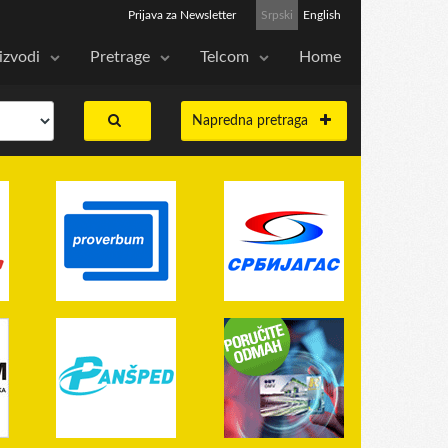
Prijava za Newsletter
Srpski
English
izvodi
Pretrage
Telcom
Home
Napredna pretraga