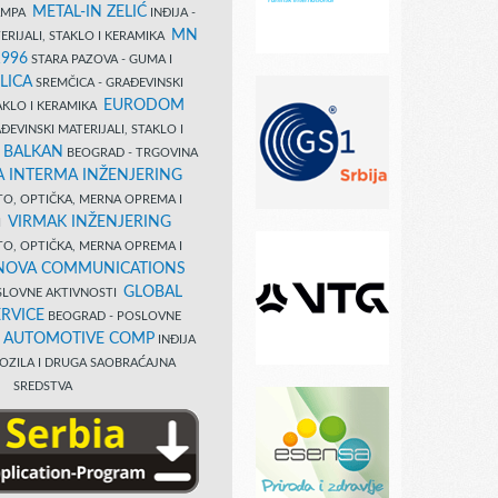
METAL-IN ZELIĆ
TAMPA
INĐIJA -
MN
ERIJALI, STAKLO I KERAMIKA
1996
STARA PAZOVA - GUMA I
LICA
SREMČICA - GRAĐEVINSKI
EURODOM
TAKLO I KERAMIKA
EVINSKI MATERIJALI, STAKLO I
 BALKAN
BEOGRAD - TRGOVINA
 INTERMA INŽENJERING
TO, OPTIČKA, MERNA OPREMA I
VIRMAK INŽENJERING
I
TO, OPTIČKA, MERNA OPREMA I
NOVA COMMUNICATIONS
GLOBAL
SLOVNE AKTIVNOSTI
RVICE
BEOGRAD - POSLOVNE
B AUTOMOTIVE COMP
INĐIJA
OZILA I DRUGA SAOBRAĆAJNA
SREDSTVA