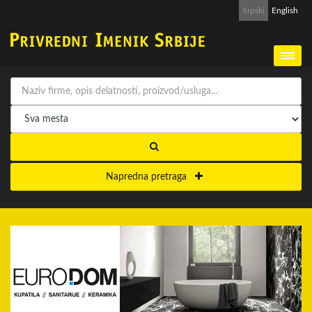
Srpski
English
Napredna pretraga