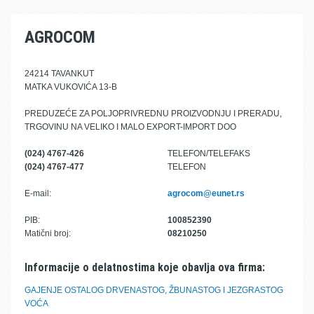
AGROCOM
24214 TAVANKUT
MATKA VUKOVIĆA 13-B
PREDUZEĆE ZA POLJOPRIVREDNU PROIZVODNJU I PRERADU,
TRGOVINU NA VELIKO I MALO EXPORT-IMPORT DOO
(024) 4767-426
TELEFON/TELEFAKS
(024) 4767-477
TELEFON
E-mail:
agrocom@eunet.rs
PIB:
100852390
Matični broj:
08210250
Informacije o delatnostima koje obavlja ova firma:
GAJENJE OSTALOG DRVENASTOG, ŽBUNASTOG I JEZGRASTOG
VOĆA