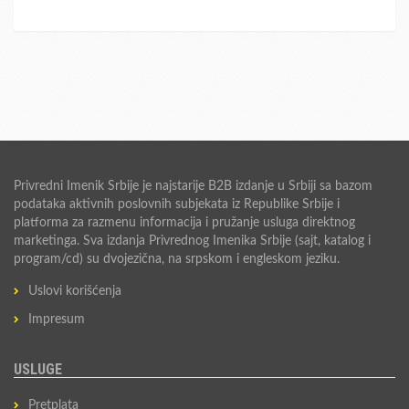
Privredni Imenik Srbije je najstarije B2B izdanje u Srbiji sa bazom
podataka aktivnih poslovnih subjekata iz Republike Srbije i
platforma za razmenu informacija i pružanje usluga direktnog
marketinga. Sva izdanja Privrednog Imenika Srbije (sajt, katalog i
program/cd) su dvojezična, na srpskom i engleskom jeziku.
Uslovi korišćenja
Impresum
USLUGE
Pretplata