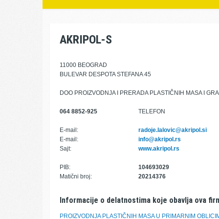
AKRIPOL-S
11000 BEOGRAD
BULEVAR DESPOTA STEFANA 45
DOO PROIZVODNJA I PRERADA PLASTIČNIH MASA I GR
064 8852-925
TELEFON
E-mail:
radoje.lalovic@akripol.si
E-mail:
info@akripol.rs
Sajt:
www.akripol.rs
PIB:
104693029
Matični broj:
20214376
Informacije o delatnostima koje obavlja ova fir
PROIZVODNJA PLASTIČNIH MASA U PRIMARNIM OBLICI