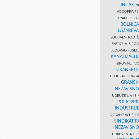
INGAS
INĐ
VODOPRIVR
TRANSPORT 
BOLNICA
LAZAREVA
SOCIJALNI RAD
ENERGIJA, SIRO
BEOGRAD - USL
KANALIZACIJA
SIROVINE I 
GRANSKI S
BEOGRAD - ORGAN
GRANSKI
NEZAVISNO
UDRUŽENJA I SI
POLJOPRI
INDUSTRIJ
ORGANIZACIJE, U
SINDIKAT R
NEZAVISNO
UDRUŽENJA I SI