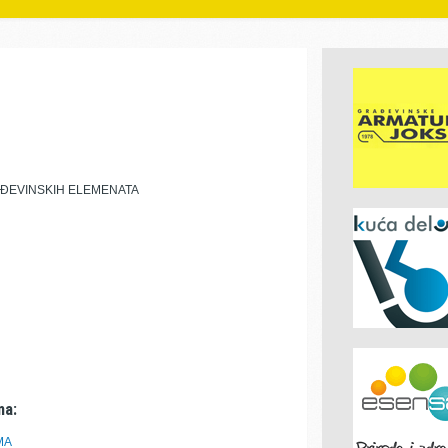
AĐEVINSKIH ELEMENATA
ma:
MA