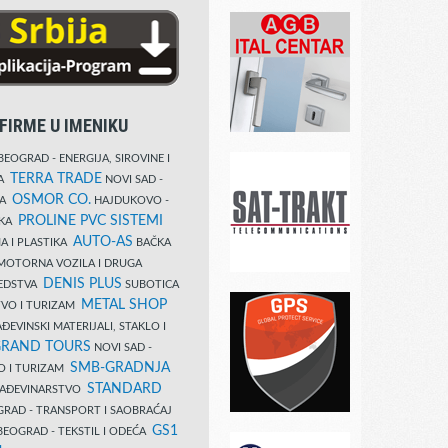
FIRME U IMENIKU
EOGRAD - ENERGIJA, SIROVINE I
TERRA TRADE
DA
NOVI SAD -
OSMOR CO.
KA
HAJDUKOVO -
PROLINE PVC SISTEMI
IKA
AUTO-AS
A I PLASTIKA
BAČKA
MOTORNA VOZILA I DRUGA
DENIS PLUS
REDSTVA
SUBOTICA
METAL SHOP
TVO I TURIZAM
ĐEVINSKI MATERIJALI, STAKLO I
RAND TOURS
NOVI SAD -
SMB-GRADNJA
O I TURIZAM
STANDARD
GRAĐEVINARSTVO
RAD - TRANSPORT I SAOBRAĆAJ
GS1
EOGRAD - TEKSTIL I ODEĆA