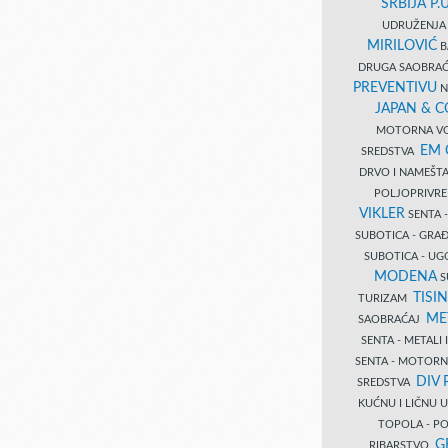
SRBIJA P.U
UDRUŽENJA 
MIRILOVIĆ
B
DRUGA SAOBRAĆ
PREVENTIVU
N
JAPAN & 
MOTORNA VO
EM
SREDSTVA
DRVO I NAMEŠT
POLJOPRIVRE
VIKLER
SENTA 
SUBOTICA - GR
SUBOTICA - UG
MODENA
S
TISI
TURIZAM
ME
SAOBRAĆAJ
SENTA - METALI
SENTA - MOTORN
DIV 
SREDSTVA
KUĆNU I LIČNU
TOPOLA - PO
G
RIBARSTVO