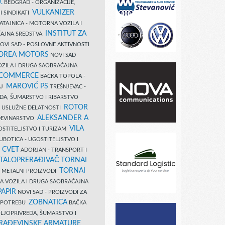
.
BEOGRAD - ORGANIZACIJE,
VULKANIZER
I SINDIKATI
ATAJNICA - MOTORNA VOZILA I
INSTITUT ZA
AJNA SREDSTVA
OVI SAD - POSLOVNE AKTIVNOSTI
COREA MOTORS
NOVI SAD -
ZILA I DRUGA SAOBRAĆAJNA
 COMMERCE
BAČKA TOPOLA -
MAROVIĆ PS
AJ
TREŠNJEVAC -
DA, ŠUMARSTVO I RIBARSTVO
ROTOR
- USLUŽNE DELATNOSTI
ALEKSANDER A
AĐEVINARSTVO
VILA
OSTITELJSTVO I TURIZAM
UBOTICA - UGOSTITELJSTVO I
N CVET
ADORJAN - TRANSPORT I
TALOPRERAĐIVAČ TORNAI
TORNAI
 I METALNI PROIZVODI
A VOZILA I DRUGA SAOBRAĆAJNA
PAPIR
NOVI SAD - PROIZVODI ZA
ZOBNATICA
 UPOTREBU
BAČKA
LJOPRIVREDA, ŠUMARSTVO I
RAĐEVINSKE ARMATURE