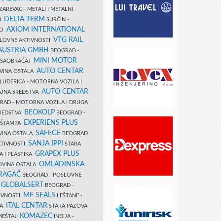
AREVAC - METALI I METALNI
DELTA TERM
DI
SURČIN -
AXIOM INTERNATIONAL
VO
VTG RAIL
SLOVNE AKTIVNOSTI
 AUSTRIA GMBH
BEOGRAD -
MINI MOTOR
I SAOBRAĆAJ
AUTO CENTAR
OVINA OSTALA
LUĐERICA - MOTORNA VOZILA I
AUTO CENTAR
AJNA SREDSTVA
AD - MOTORNA VOZILA I DRUGA
BEOKOLP
REDSTVA
BEOGRAD -
EXPERIENS PLUS
I ŠTAMPA
SAFEGE
VINA OSTALA
BEOGRAD
SANJA IPPI
KTIVNOSTI
STARA
GRAPEX PLUS
A I PLASTIKA
OMLADINSKA
OVINA OSTALA
RAGAČ
BEOGRAD - POSLOVNE
GLOBALSERT
I
BEOGRAD -
MF SEALS
IVNOSTI
LEŠTANE -
ITAL CENTAR
LA
STARA PAZOVA
KOMAZEC
AMEŠTAJ
INĐIJA -