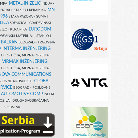
METAL-IN ZELIĆ
TAMPA
INĐIJA -
MN
ERIJALI, STAKLO I KERAMIKA
1996
STARA PAZOVA - GUMA I
LICA
SREMČICA - GRAĐEVINSKI
EURODOM
TAKLO I KERAMIKA
EVINSKI MATERIJALI, STAKLO I
 BALKAN
BEOGRAD - TRGOVINA
 INTERMA INŽENJERING
TO, OPTIČKA, MERNA OPREMA I
VIRMAK INŽENJERING
I
TO, OPTIČKA, MERNA OPREMA I
NOVA COMMUNICATIONS
GLOBAL
SLOVNE AKTIVNOSTI
RVICE
BEOGRAD - POSLOVNE
B AUTOMOTIVE COMP
INĐIJA
OZILA I DRUGA SAOBRAĆAJNA
SREDSTVA