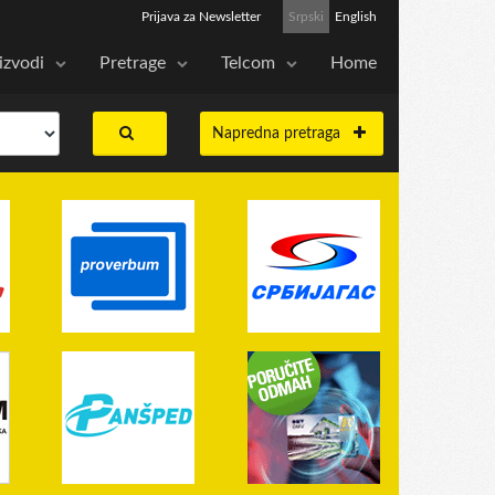
Prijava za Newsletter
Srpski
English
izvodi
Pretrage
Telcom
Home
Napredna pretraga