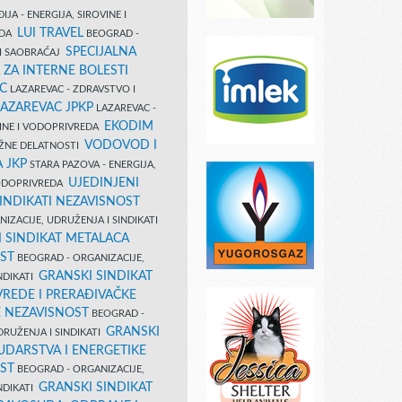
IJA - ENERGIJA, SIROVINE I
LUI TRAVEL
EDA
BEOGRAD -
SPECIJALNA
I SAOBRAĆAJ
 ZA INTERNE BOLESTI
C
LAZAREVAC - ZDRAVSTVO I
LAZAREVAC JPKP
LAZAREVAC -
EKODIM
VINE I VODOPRIVREDA
VODOVOD I
UŽNE DELATNOSTI
 JKP
STARA PAZOVA - ENERGIJA,
UJEDINJENI
VODOPRIVREDA
INDIKATI NEZAVISNOST
IZACIJE, UDRUŽENJA I SINDIKATI
 SINDIKAT METALACA
ST
BEOGRAD - ORGANIZACIJE,
GRANSKI SINDIKAT
NDIKATI
VREDE I PRERAĐIVAČKE
E NEZAVISNOST
BEOGRAD -
GRANSKI
DRUŽENJA I SINDIKATI
UDARSTVA I ENERGETIKE
ST
BEOGRAD - ORGANIZACIJE,
GRANSKI SINDIKAT
NDIKATI