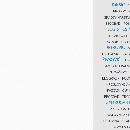
JOKSIĆ
LAZ
PROIZVO
GRAĐEVINARST
BEOGRAD - PO
LOGISTICS
TRANSPORT 
LEŠTANE - TRG
PETROVIĆ
KA
DRUGA SAOBRAĆ
ŽIVKOVIĆ
BEOGR
SAOBRAĆAJNA S
IZDAVAŠTVO 
BEOGRAD - TRGO
- POSLOVNE A
PAZOVA - GUM
BEOGRAD - TRG
ZADRUGA T
AKTIVNOST
POSLOVNE AKT
TRGOVINA OSTA
- DRVO I N