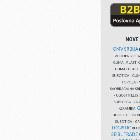
NOVE 
OMV SRBIJA
B
VODOPRIVRE
GUMA I PLASTI
GUMA I PLAST
SUBOTICA - GUM
TOPOLA - 
SAOBRAĆAJNA S
- UGOSTITELJS
SUBOTICA - GRA
G
KERAMIKA
UGOSTITELJSTV
SUBOTICA - 
LOGISTIC
BEOG
SEIBL TRADE
B