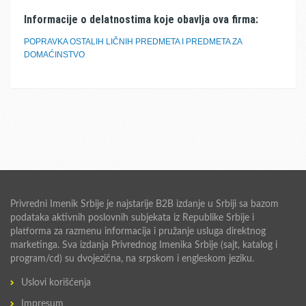
Informacije o delatnostima koje obavlja ova firma:
POPRAVKA OSTALIH LIČNIH PREDMETA I PREDMETA ZA
DOMAĆINSTVO
Privredni Imenik Srbije je najstarije B2B izdanje u Srbiji sa bazom
podataka aktivnih poslovnih subjekata iz Republike Srbije i
platforma za razmenu informacija i pružanje usluga direktnog
marketinga. Sva izdanja Privrednog Imenika Srbije (sajt, katalog i
program/cd) su dvojezična, na srpskom i engleskom jeziku.
Uslovi korišćenja
Impresum