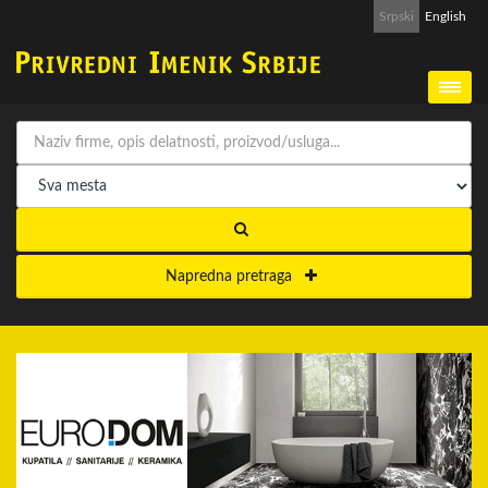
Srpski
English
Napredna pretraga