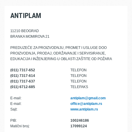
ANTIPLAM
11210 BEOGRAD
BRANKA MOMIROVA 21
PREDUZEĆE ZA PROIZVODNJU, PROMET I USLUGE DOO
PROIZVODNJA, PRODAJ, ODRŽAVANJE I SERVISIRANJE,
EDUKACIJA I INŽENJERING U OBLASTI ZAŠTITE OD POŽARA
(011) 7317-652
TELEFON
(011) 7317-614
TELEFON
(011) 7317-637
TELEFON
(011) 6712-685
TELEFAKS
E-mail:
antiplam@gmail.com
E-mail:
office@antiplam.rs
Sajt:
www.antiplam.rs
PIB:
100246186
Matični broj:
17099124