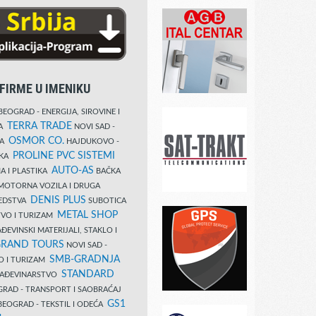
FIRME U IMENIKU
EOGRAD - ENERGIJA, SIROVINE I
TERRA TRADE
DA
NOVI SAD -
OSMOR CO.
KA
HAJDUKOVO -
PROLINE PVC SISTEMI
IKA
AUTO-AS
A I PLASTIKA
BAČKA
MOTORNA VOZILA I DRUGA
DENIS PLUS
REDSTVA
SUBOTICA
METAL SHOP
TVO I TURIZAM
ĐEVINSKI MATERIJALI, STAKLO I
RAND TOURS
NOVI SAD -
SMB-GRADNJA
O I TURIZAM
STANDARD
GRAĐEVINARSTVO
RAD - TRANSPORT I SAOBRAĆAJ
GS1
EOGRAD - TEKSTIL I ODEĆA