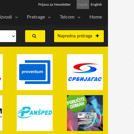
Prijava za Newsletter
Srpski
English
izvodi
Pretrage
Telcom
Home
Napredna pretraga