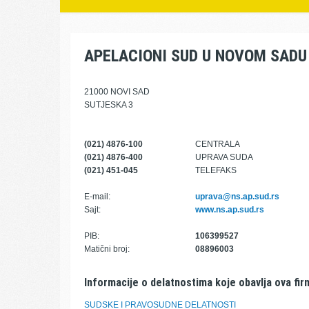
APELACIONI SUD U NOVOM SADU
21000 NOVI SAD
SUTJESKA 3
(021) 4876-100
CENTRALA
(021) 4876-400
UPRAVA SUDA
(021) 451-045
TELEFAKS
E-mail:
uprava@ns.ap.sud.rs
Sajt:
www.ns.ap.sud.rs
PIB:
106399527
Matični broj:
08896003
Informacije o delatnostima koje obavlja ova fir
SUDSKE I PRAVOSUDNE DELATNOSTI