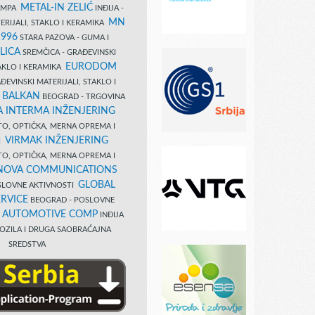
METAL-IN ZELIĆ
TAMPA
INĐIJA -
MN
ERIJALI, STAKLO I KERAMIKA
1996
STARA PAZOVA - GUMA I
LICA
SREMČICA - GRAĐEVINSKI
EURODOM
TAKLO I KERAMIKA
EVINSKI MATERIJALI, STAKLO I
 BALKAN
BEOGRAD - TRGOVINA
 INTERMA INŽENJERING
TO, OPTIČKA, MERNA OPREMA I
VIRMAK INŽENJERING
I
TO, OPTIČKA, MERNA OPREMA I
NOVA COMMUNICATIONS
GLOBAL
SLOVNE AKTIVNOSTI
RVICE
BEOGRAD - POSLOVNE
B AUTOMOTIVE COMP
INĐIJA
OZILA I DRUGA SAOBRAĆAJNA
SREDSTVA