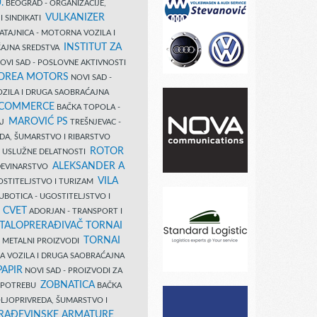
.
BEOGRAD - ORGANIZACIJE,
VULKANIZER
I SINDIKATI
ATAJNICA - MOTORNA VOZILA I
INSTITUT ZA
AJNA SREDSTVA
OVI SAD - POSLOVNE AKTIVNOSTI
COREA MOTORS
NOVI SAD -
ZILA I DRUGA SAOBRAĆAJNA
 COMMERCE
BAČKA TOPOLA -
MAROVIĆ PS
AJ
TREŠNJEVAC -
DA, ŠUMARSTVO I RIBARSTVO
ROTOR
- USLUŽNE DELATNOSTI
ALEKSANDER A
AĐEVINARSTVO
VILA
OSTITELJSTVO I TURIZAM
UBOTICA - UGOSTITELJSTVO I
N CVET
ADORJAN - TRANSPORT I
TALOPRERAĐIVAČ TORNAI
TORNAI
 I METALNI PROIZVODI
A VOZILA I DRUGA SAOBRAĆAJNA
PAPIR
NOVI SAD - PROIZVODI ZA
ZOBNATICA
 UPOTREBU
BAČKA
LJOPRIVREDA, ŠUMARSTVO I
RAĐEVINSKE ARMATURE