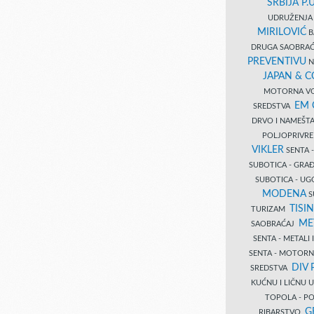
SRBIJA P.U
UDRUŽENJA 
MIRILOVIĆ
B
DRUGA SAOBRAĆ
PREVENTIVU
N
JAPAN & 
MOTORNA VO
EM
SREDSTVA
DRVO I NAMEŠT
POLJOPRIVRE
VIKLER
SENTA 
SUBOTICA - GR
SUBOTICA - UG
MODENA
S
TISI
TURIZAM
ME
SAOBRAĆAJ
SENTA - METALI
SENTA - MOTORN
DIV 
SREDSTVA
KUĆNU I LIČNU
TOPOLA - PO
G
RIBARSTVO