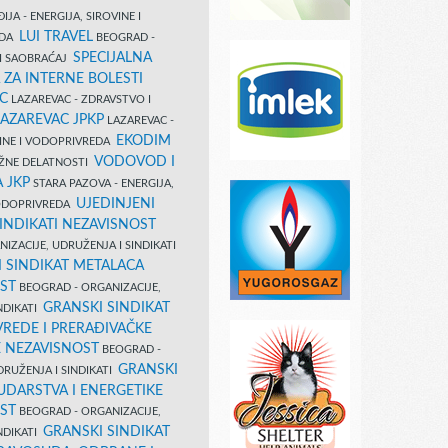
IJA - ENERGIJA, SIROVINE I
LUI TRAVEL
EDA
BEOGRAD -
SPECIJALNA
I SAOBRAĆAJ
 ZA INTERNE BOLESTI
C
LAZAREVAC - ZDRAVSTVO I
LAZAREVAC JPKP
LAZAREVAC -
EKODIM
VINE I VODOPRIVREDA
VODOVOD I
UŽNE DELATNOSTI
 JKP
STARA PAZOVA - ENERGIJA,
UJEDINJENI
VODOPRIVREDA
INDIKATI NEZAVISNOST
IZACIJE, UDRUŽENJA I SINDIKATI
 SINDIKAT METALACA
ST
BEOGRAD - ORGANIZACIJE,
GRANSKI SINDIKAT
NDIKATI
VREDE I PRERAĐIVAČKE
E NEZAVISNOST
BEOGRAD -
GRANSKI
DRUŽENJA I SINDIKATI
UDARSTVA I ENERGETIKE
ST
BEOGRAD - ORGANIZACIJE,
GRANSKI SINDIKAT
NDIKATI