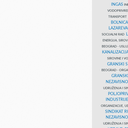
INGAS
INĐ
VODOPRIVR
TRANSPORT 
BOLNICA
LAZAREVA
SOCIJALNI RAD
ENERGIJA, SIRO
BEOGRAD - USL
KANALIZACIJA
SIROVINE I 
GRANSKI S
BEOGRAD - ORGAN
GRANSKI
NEZAVISNO
UDRUŽENJA I SI
POLJOPRI
INDUSTRIJ
ORGANIZACIJE, U
SINDIKAT R
NEZAVISNO
UDRUŽENJA I SI