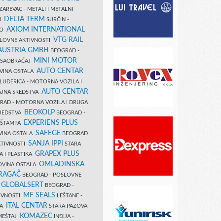
AREVAC - METALI I METALNI
DELTA TERM
DI
SURČIN -
AXIOM INTERNATIONAL
VO
VTG RAIL
SLOVNE AKTIVNOSTI
 AUSTRIA GMBH
BEOGRAD -
MINI MOTOR
I SAOBRAĆAJ
AUTO CENTAR
OVINA OSTALA
LUĐERICA - MOTORNA VOZILA I
AUTO CENTAR
AJNA SREDSTVA
AD - MOTORNA VOZILA I DRUGA
BEOKOLP
REDSTVA
BEOGRAD -
EXPERIENS PLUS
I ŠTAMPA
SAFEGE
VINA OSTALA
BEOGRAD
SANJA IPPI
KTIVNOSTI
STARA
GRAPEX PLUS
A I PLASTIKA
OMLADINSKA
OVINA OSTALA
RAGAČ
BEOGRAD - POSLOVNE
GLOBALSERT
I
BEOGRAD -
MF SEALS
IVNOSTI
LEŠTANE -
ITAL CENTAR
LA
STARA PAZOVA
KOMAZEC
AMEŠTAJ
INĐIJA -