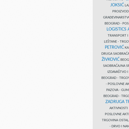
JOKSIĆ
LAZ
PROIZVO
GRAĐEVINARST
BEOGRAD - PO
LOGISTICS
TRANSPORT 
LEŠTANE - TRG
PETROVIĆ
KA
DRUGA SAOBRAĆ
ŽIVKOVIĆ
BEOGR
SAOBRAĆAJNA S
IZDAVAŠTVO 
BEOGRAD - TRGO
- POSLOVNE A
PAZOVA - GUM
BEOGRAD - TRG
ZADRUGA T
AKTIVNOST
POSLOVNE AKT
TRGOVINA OSTA
- DRVO I N