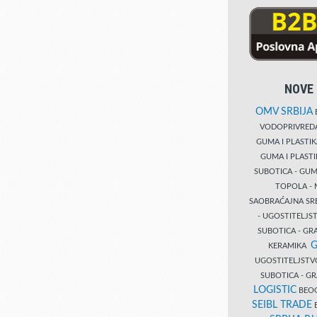
NOVE 
OMV SRBIJA
B
VODOPRIVRE
GUMA I PLASTI
GUMA I PLAST
SUBOTICA - GUM
TOPOLA - 
SAOBRAĆAJNA S
- UGOSTITELJS
SUBOTICA - GRA
G
KERAMIKA
UGOSTITELJSTV
SUBOTICA - 
LOGISTIC
BEOG
SEIBL TRADE
B