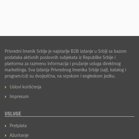
Privredni Imenik Srbije je najstarije B2B izdanje u Srbiji sa bazom
podataka aktivnih poslovnih subjekata iz Republike Srbije i
platforma za razmenu informacija i pružanje usluga direktnog
marketinga. Sva izdanja Privrednog Imenika Srbije (sajt, katalog i
program/cd) su dvojezična, na srpskom i engleskom jeziku.
Uslovi korišćenja
Impresum
USLUGE
Pretplata
Ažuriranje