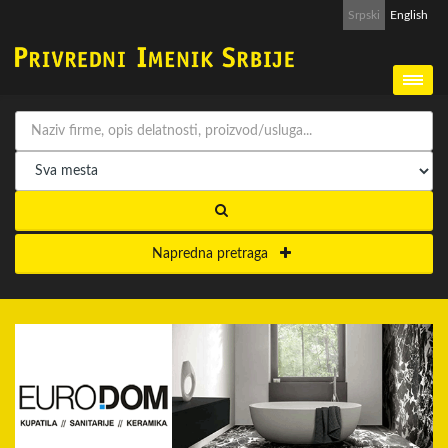
Srpski
English
Napredna pretraga