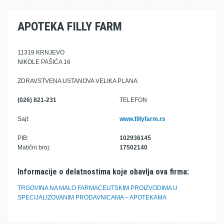
APOTEKA FILLY FARM
11319 KRNJEVO
NIKOLE PAŠIĆA 16
ZDRAVSTVENA USTANOVA VELIKA PLANA
(026) 821-231
TELEFON
Sajt:
www.fillyfarm.rs
PIB:
102936145
Matični broj:
17502140
Informacije o delatnostima koje obavlja ova firma:
TRGOVINA NA MALO FARMACEUTSKIM PROIZVODIMA U
SPECIJALIZOVANIM PRODAVNICAMA – APOTEKAMA