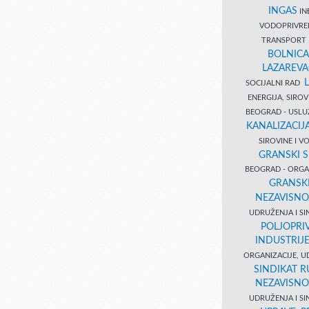
INGAS
INĐ
VODOPRIVR
TRANSPORT 
BOLNICA
LAZAREVA
SOCIJALNI RAD
ENERGIJA, SIRO
BEOGRAD - USL
KANALIZACIJA
SIROVINE I 
GRANSKI S
BEOGRAD - ORGAN
GRANSKI
NEZAVISNO
UDRUŽENJA I SI
POLJOPRI
INDUSTRIJ
ORGANIZACIJE, U
SINDIKAT R
NEZAVISNO
UDRUŽENJA I SI