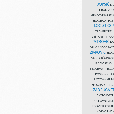
JOKSIĆ
LAZ
PROIZVO
GRAĐEVINARST
BEOGRAD - PO
LOGISTICS
TRANSPORT 
LEŠTANE - TRG
PETROVIĆ
KA
DRUGA SAOBRAĆ
ŽIVKOVIĆ
BEOGR
SAOBRAĆAJNA S
IZDAVAŠTVO 
BEOGRAD - TRGO
- POSLOVNE A
PAZOVA - GUM
BEOGRAD - TRG
ZADRUGA T
AKTIVNOST
POSLOVNE AKT
TRGOVINA OSTA
- DRVO I N