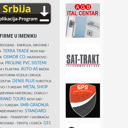
FIRME U IMENIKU
EOGRAD - ENERGIJA, SIROVINE I
TERRA TRADE
DA
NOVI SAD -
OSMOR CO.
KA
HAJDUKOVO -
PROLINE PVC SISTEMI
IKA
AUTO-AS
A I PLASTIKA
BAČKA
MOTORNA VOZILA I DRUGA
DENIS PLUS
REDSTVA
SUBOTICA
METAL SHOP
TVO I TURIZAM
ĐEVINSKI MATERIJALI, STAKLO I
RAND TOURS
NOVI SAD -
SMB-GRADNJA
O I TURIZAM
STANDARD
GRAĐEVINARSTVO
RAD - TRANSPORT I SAOBRAĆAJ
GS1
EOGRAD - TEKSTIL I ODEĆA