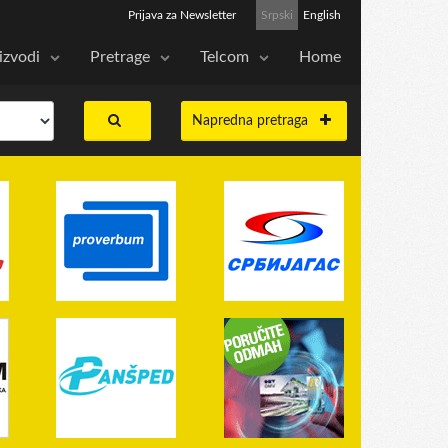
Prijava za Newsletter
Srpski
English
izvodi
Pretrage
Telcom
Home
Napredna pretraga