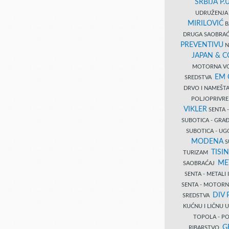
SRBIJA P.U
UDRUŽENJA 
MIRILOVIĆ
B
DRUGA SAOBRAĆ
PREVENTIVU
N
JAPAN & 
MOTORNA VO
EM
SREDSTVA
DRVO I NAMEŠT
POLJOPRIVRE
VIKLER
SENTA 
SUBOTICA - GR
SUBOTICA - UG
MODENA
S
TISI
TURIZAM
ME
SAOBRAĆAJ
SENTA - METALI
SENTA - MOTORN
DIV 
SREDSTVA
KUĆNU I LIČNU
TOPOLA - PO
G
RIBARSTVO