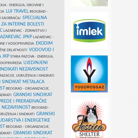
IJA - ENERGIJA, SIROVINE I
LUI TRAVEL
EDA
BEOGRAD -
SPECIJALNA
I SAOBRAĆAJ
 ZA INTERNE BOLESTI
C
LAZAREVAC - ZDRAVSTVO I
LAZAREVAC JPKP
LAZAREVAC -
EKODIM
VINE I VODOPRIVREDA
VODOVOD I
UŽNE DELATNOSTI
 JKP
STARA PAZOVA - ENERGIJA,
UJEDINJENI
VODOPRIVREDA
INDIKATI NEZAVISNOST
IZACIJE, UDRUŽENJA I SINDIKATI
 SINDIKAT METALACA
ST
BEOGRAD - ORGANIZACIJE,
GRANSKI SINDIKAT
NDIKATI
VREDE I PRERAĐIVAČKE
E NEZAVISNOST
BEOGRAD -
GRANSKI
DRUŽENJA I SINDIKATI
UDARSTVA I ENERGETIKE
ST
BEOGRAD - ORGANIZACIJE,
GRANSKI SINDIKAT
NDIKATI