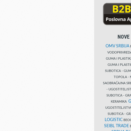
NOVE 
OMV SRBIJA
B
VODOPRIVRE
GUMA I PLASTI
GUMA I PLAST
SUBOTICA - GUM
TOPOLA - 
SAOBRAĆAJNA S
- UGOSTITELJS
SUBOTICA - GRA
G
KERAMIKA
UGOSTITELJSTV
SUBOTICA - 
LOGISTIC
BEOG
SEIBL TRADE
B