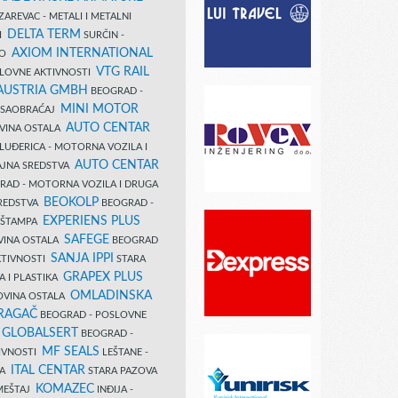
AREVAC - METALI I METALNI
DELTA TERM
DI
SURČIN -
AXIOM INTERNATIONAL
VO
VTG RAIL
SLOVNE AKTIVNOSTI
 AUSTRIA GMBH
BEOGRAD -
MINI MOTOR
I SAOBRAĆAJ
AUTO CENTAR
OVINA OSTALA
LUĐERICA - MOTORNA VOZILA I
AUTO CENTAR
AJNA SREDSTVA
AD - MOTORNA VOZILA I DRUGA
BEOKOLP
REDSTVA
BEOGRAD -
EXPERIENS PLUS
I ŠTAMPA
SAFEGE
VINA OSTALA
BEOGRAD
SANJA IPPI
KTIVNOSTI
STARA
GRAPEX PLUS
A I PLASTIKA
OMLADINSKA
OVINA OSTALA
RAGAČ
BEOGRAD - POSLOVNE
GLOBALSERT
I
BEOGRAD -
MF SEALS
IVNOSTI
LEŠTANE -
ITAL CENTAR
LA
STARA PAZOVA
KOMAZEC
AMEŠTAJ
INĐIJA -