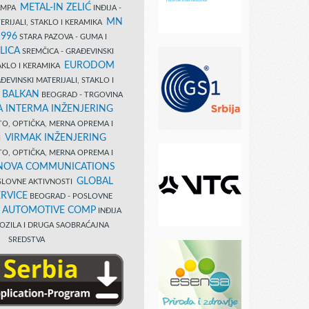
METAL-IN ZELIĆ
TAMPA
INĐIJA -
MN
ERIJALI, STAKLO I KERAMIKA
1996
STARA PAZOVA - GUMA I
LICA
SREMČICA - GRAĐEVINSKI
EURODOM
TAKLO I KERAMIKA
EVINSKI MATERIJALI, STAKLO I
 BALKAN
BEOGRAD - TRGOVINA
 INTERMA INŽENJERING
TO, OPTIČKA, MERNA OPREMA I
VIRMAK INŽENJERING
I
TO, OPTIČKA, MERNA OPREMA I
NOVA COMMUNICATIONS
GLOBAL
SLOVNE AKTIVNOSTI
RVICE
BEOGRAD - POSLOVNE
B AUTOMOTIVE COMP
INĐIJA
OZILA I DRUGA SAOBRAĆAJNA
SREDSTVA