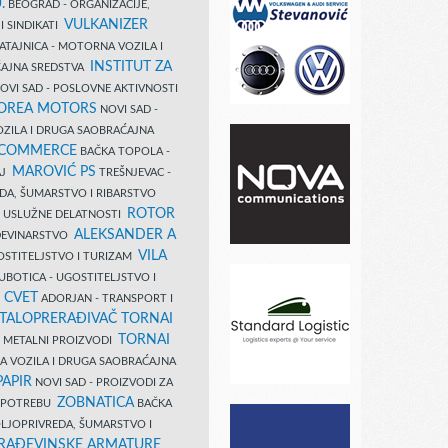
.
BEOGRAD - ORGANIZACIJE,
VULKANIZER
I SINDIKATI
ATAJNICA - MOTORNA VOZILA I
INSTITUT ZA
AJNA SREDSTVA
OVI SAD - POSLOVNE AKTIVNOSTI
COREA MOTORS
NOVI SAD -
ZILA I DRUGA SAOBRAĆAJNA
 COMMERCE
BAČKA TOPOLA -
MAROVIĆ PS
AJ
TREŠNJEVAC -
DA, ŠUMARSTVO I RIBARSTVO
ROTOR
- USLUŽNE DELATNOSTI
ALEKSANDER A
AĐEVINARSTVO
VILA
OSTITELJSTVO I TURIZAM
UBOTICA - UGOSTITELJSTVO I
N CVET
ADORJAN - TRANSPORT I
TALOPRERAĐIVAČ TORNAI
TORNAI
 I METALNI PROIZVODI
A VOZILA I DRUGA SAOBRAĆAJNA
PAPIR
NOVI SAD - PROIZVODI ZA
ZOBNATICA
 UPOTREBU
BAČKA
LJOPRIVREDA, ŠUMARSTVO I
RAĐEVINSKE ARMATURE