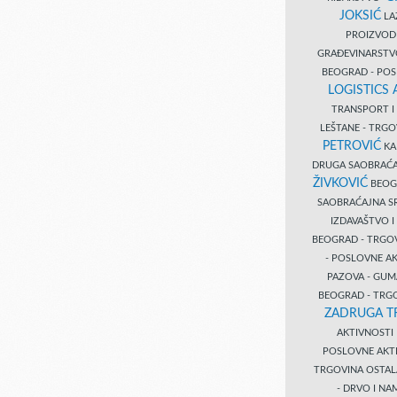
JOKSIĆ
LAZ
PROIZVO
GRAĐEVINARST
BEOGRAD - PO
LOGISTICS
TRANSPORT 
LEŠTANE - TRG
PETROVIĆ
KA
DRUGA SAOBRAĆ
ŽIVKOVIĆ
BEOGR
SAOBRAĆAJNA S
IZDAVAŠTVO 
BEOGRAD - TRGO
- POSLOVNE A
PAZOVA - GUM
BEOGRAD - TRG
ZADRUGA T
AKTIVNOST
POSLOVNE AKT
TRGOVINA OSTA
- DRVO I N