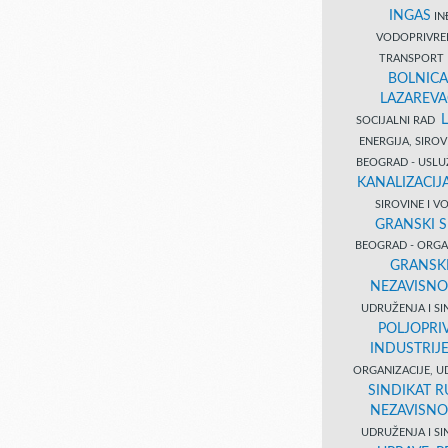
INGAS
INĐ
VODOPRIVR
TRANSPORT 
BOLNICA
LAZAREVA
SOCIJALNI RAD
ENERGIJA, SIRO
BEOGRAD - USL
KANALIZACIJA
SIROVINE I 
GRANSKI S
BEOGRAD - ORGAN
GRANSKI
NEZAVISNO
UDRUŽENJA I SI
POLJOPRI
INDUSTRIJ
ORGANIZACIJE, U
SINDIKAT R
NEZAVISNO
UDRUŽENJA I SI