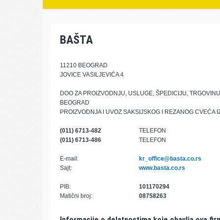
BAŠTA
11210 BEOGRAD
JOVICE VASILJEVIĆA 4
DOO ZA PROIZVODNJU, USLUGE, ŠPEDICIJU, TRGOVIN
BEOGRAD
PROIZVODNJA I UVOZ SAKSIJSKOG I REZANOG CVEĆA I
(011) 6713-482
TELEFON
(011) 6713-486
TELEFON
E-mail:
kr_office@basta.co.rs
Sajt:
www.basta.co.rs
PIB:
101170294
Matični broj:
08758263
Informacije o delatnostima koje obavlja ova fir