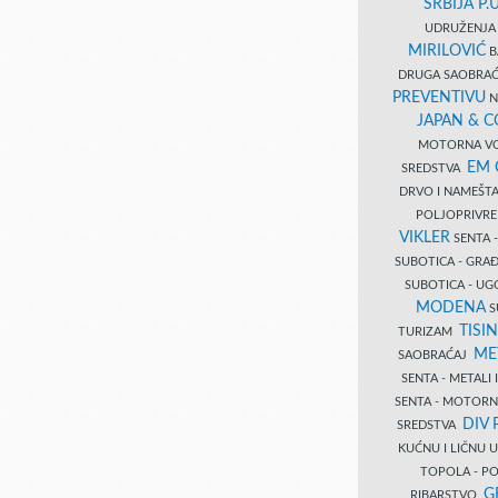
SRBIJA P.U
UDRUŽENJA 
MIRILOVIĆ
B
DRUGA SAOBRAĆ
PREVENTIVU
N
JAPAN & 
MOTORNA VO
EM
SREDSTVA
DRVO I NAMEŠT
POLJOPRIVRE
VIKLER
SENTA 
SUBOTICA - GR
SUBOTICA - UG
MODENA
S
TISI
TURIZAM
ME
SAOBRAĆAJ
SENTA - METALI
SENTA - MOTORN
DIV 
SREDSTVA
KUĆNU I LIČNU
TOPOLA - PO
G
RIBARSTVO