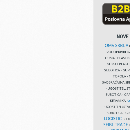
NOVE 
OMV SRBIJA
B
VODOPRIVRE
GUMA I PLASTI
GUMA I PLAST
SUBOTICA - GUM
TOPOLA - 
SAOBRAĆAJNA S
- UGOSTITELJS
SUBOTICA - GRA
G
KERAMIKA
UGOSTITELJSTV
SUBOTICA - 
LOGISTIC
BEOG
SEIBL TRADE
B