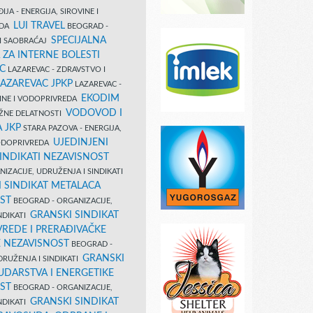
IJA - ENERGIJA, SIROVINE I
LUI TRAVEL
EDA
BEOGRAD -
SPECIJALNA
I SAOBRAĆAJ
 ZA INTERNE BOLESTI
C
LAZAREVAC - ZDRAVSTVO I
LAZAREVAC JPKP
LAZAREVAC -
EKODIM
VINE I VODOPRIVREDA
VODOVOD I
UŽNE DELATNOSTI
 JKP
STARA PAZOVA - ENERGIJA,
UJEDINJENI
VODOPRIVREDA
INDIKATI NEZAVISNOST
IZACIJE, UDRUŽENJA I SINDIKATI
 SINDIKAT METALACA
ST
BEOGRAD - ORGANIZACIJE,
GRANSKI SINDIKAT
NDIKATI
VREDE I PRERAĐIVAČKE
E NEZAVISNOST
BEOGRAD -
GRANSKI
DRUŽENJA I SINDIKATI
UDARSTVA I ENERGETIKE
ST
BEOGRAD - ORGANIZACIJE,
GRANSKI SINDIKAT
NDIKATI