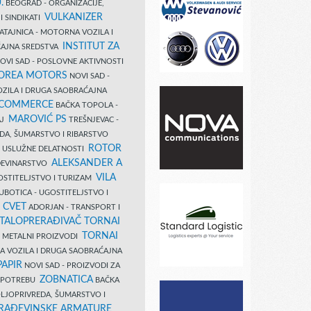
.
BEOGRAD - ORGANIZACIJE,
VULKANIZER
I SINDIKATI
ATAJNICA - MOTORNA VOZILA I
INSTITUT ZA
AJNA SREDSTVA
OVI SAD - POSLOVNE AKTIVNOSTI
COREA MOTORS
NOVI SAD -
ZILA I DRUGA SAOBRAĆAJNA
 COMMERCE
BAČKA TOPOLA -
MAROVIĆ PS
AJ
TREŠNJEVAC -
DA, ŠUMARSTVO I RIBARSTVO
ROTOR
- USLUŽNE DELATNOSTI
ALEKSANDER A
AĐEVINARSTVO
VILA
OSTITELJSTVO I TURIZAM
UBOTICA - UGOSTITELJSTVO I
N CVET
ADORJAN - TRANSPORT I
TALOPRERAĐIVAČ TORNAI
TORNAI
 I METALNI PROIZVODI
A VOZILA I DRUGA SAOBRAĆAJNA
PAPIR
NOVI SAD - PROIZVODI ZA
ZOBNATICA
 UPOTREBU
BAČKA
LJOPRIVREDA, ŠUMARSTVO I
RAĐEVINSKE ARMATURE