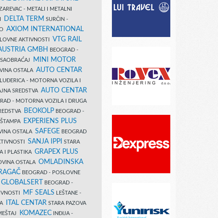
AREVAC - METALI I METALNI
DELTA TERM
DI
SURČIN -
AXIOM INTERNATIONAL
VO
VTG RAIL
SLOVNE AKTIVNOSTI
 AUSTRIA GMBH
BEOGRAD -
MINI MOTOR
I SAOBRAĆAJ
AUTO CENTAR
OVINA OSTALA
LUĐERICA - MOTORNA VOZILA I
AUTO CENTAR
AJNA SREDSTVA
AD - MOTORNA VOZILA I DRUGA
BEOKOLP
REDSTVA
BEOGRAD -
EXPERIENS PLUS
I ŠTAMPA
SAFEGE
VINA OSTALA
BEOGRAD
SANJA IPPI
KTIVNOSTI
STARA
GRAPEX PLUS
A I PLASTIKA
OMLADINSKA
OVINA OSTALA
RAGAČ
BEOGRAD - POSLOVNE
GLOBALSERT
I
BEOGRAD -
MF SEALS
IVNOSTI
LEŠTANE -
ITAL CENTAR
LA
STARA PAZOVA
KOMAZEC
AMEŠTAJ
INĐIJA -