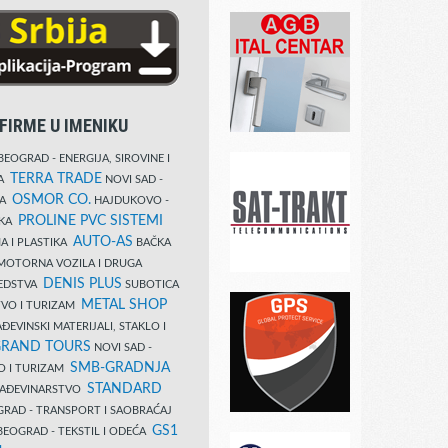
FIRME U IMENIKU
EOGRAD - ENERGIJA, SIROVINE I
TERRA TRADE
DA
NOVI SAD -
OSMOR CO.
KA
HAJDUKOVO -
PROLINE PVC SISTEMI
IKA
AUTO-AS
A I PLASTIKA
BAČKA
MOTORNA VOZILA I DRUGA
DENIS PLUS
REDSTVA
SUBOTICA
METAL SHOP
TVO I TURIZAM
ĐEVINSKI MATERIJALI, STAKLO I
RAND TOURS
NOVI SAD -
SMB-GRADNJA
O I TURIZAM
STANDARD
GRAĐEVINARSTVO
RAD - TRANSPORT I SAOBRAĆAJ
GS1
EOGRAD - TEKSTIL I ODEĆA