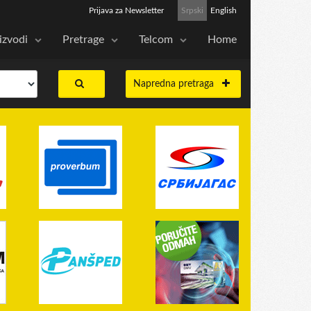
Prijava za Newsletter
Srpski
English
izvodi
Pretrage
Telcom
Home
Napredna pretraga