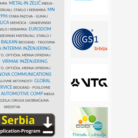
METAL-IN ZELIĆ
TAMPA
INĐIJA -
MN
ERIJALI, STAKLO I KERAMIKA
1996
STARA PAZOVA - GUMA I
LICA
SREMČICA - GRAĐEVINSKI
EURODOM
TAKLO I KERAMIKA
EVINSKI MATERIJALI, STAKLO I
 BALKAN
BEOGRAD - TRGOVINA
 INTERMA INŽENJERING
TO, OPTIČKA, MERNA OPREMA I
VIRMAK INŽENJERING
I
TO, OPTIČKA, MERNA OPREMA I
NOVA COMMUNICATIONS
GLOBAL
SLOVNE AKTIVNOSTI
RVICE
BEOGRAD - POSLOVNE
B AUTOMOTIVE COMP
INĐIJA
OZILA I DRUGA SAOBRAĆAJNA
SREDSTVA