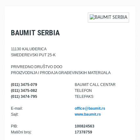
BAUMIT SERBIA
11130 KALUĐERICA
SMEDEREVSKI PUT 25-K
PRIVREDNO DRUŠTVO DOO
PROIZVODNJA I PRODAJA GRAĐEVINSKIH MATERIJALA
(011) 3475-079
BAUMIT CALL CENTAR
(011) 3475-082
TELEFON
(011) 3474-795
TELEFAKS
E-mail:
office@baumit.rs
Sajt:
www.baumit.rs
PIB:
100824563
Matični broj:
17378759