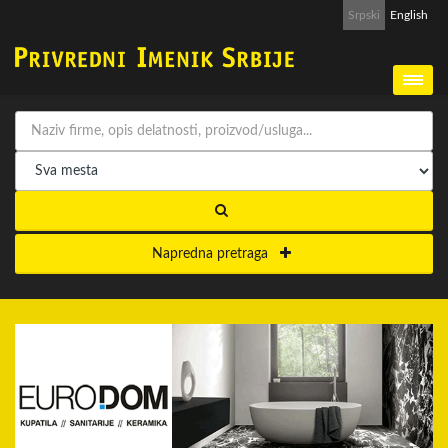
Srpski
English
Napredna pretraga