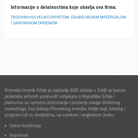
Informacije o delatnostima koje obavlja ova firma:
TRGOVINA NA VELIKO DRVETOM, GRAĐEVINSKIM MATERIJALOM
I SANITARNOM OPREMOM
Privredni Imenik Srbije je najstarije B2B izdanje u Srbiji sa bazom
podataka aktivnih poslovnih subjekata iz Republike Srbije i
platforma za razmenu informacija i pružanje usluga direktnog
marketinga. Sva izdanja Privrednog Imenika Srbije (sajt, katalog i
program/cd) su dvojezična, na srpskom i engleskom jeziku.
Uslovi korišćenja
Impresum