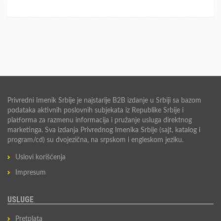
Privredni Imenik Srbije je najstarije B2B izdanje u Srbiji sa bazom
podataka aktivnih poslovnih subjekata iz Republike Srbije i
platforma za razmenu informacija i pružanje usluga direktnog
marketinga. Sva izdanja Privrednog Imenika Srbije (sajt, katalog i
program/cd) su dvojezična, na srpskom i engleskom jeziku.
Uslovi korišćenja
Impresum
USLUGE
Pretplata