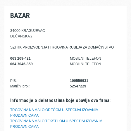
BAZAR
34000 KRAGUJEVAC
DEČANSKA 2
SZTRK PROIZVODNJA I TRGOVINA RUBLJA ZA DOMAĆINSTVO
063 209-421
MOBILNI TELEFON
064 3046-359
MOBILNI TELEFON
PIB:
100559931
Matični broj:
52547229
Informacije o delatnostima koje obavlja ova firma:
TRGOVINA NA MALO ODEĆOM U SPECIJALIZOVANIM
PRODAVNICAMA
TRGOVINA NA MALO TEKSTILOM U SPECIJALIZOVANIM
PRODAVNICAMA