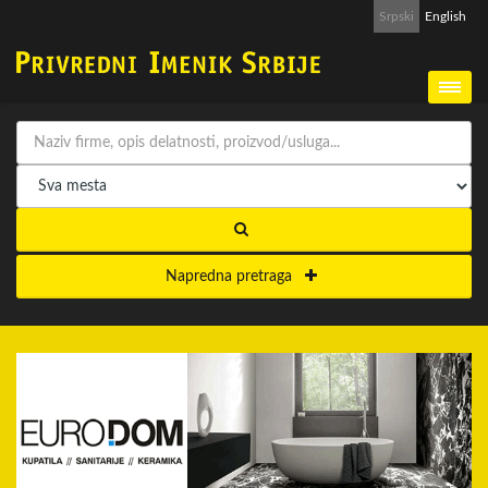
Srpski
English
Napredna pretraga