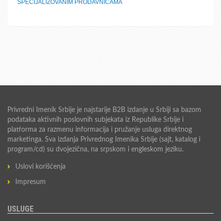
SPECIJALIZOVANIM PRODAVNICAMA
Privredni Imenik Srbije je najstarije B2B izdanje u Srbiji sa bazom
podataka aktivnih poslovnih subjekata iz Republike Srbije i
platforma za razmenu informacija i pružanje usluga direktnog
marketinga. Sva izdanja Privrednog Imenika Srbije (sajt, katalog i
program/cd) su dvojezična, na srpskom i engleskom jeziku.
Uslovi korišćenja
Impresum
USLUGE