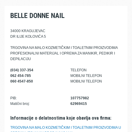
BELLE DONNE NAIL
34000 KRAGUJEVAC
DR ILIJE KOLOVIĆA 5
TRGOVINA NA MALO KOZMETIČKIM I TOALETNIM PROIZVODIMA
PROFESIONALNI MATERIJAL I OPREMA ZA MANIKIR, PEDIKIR I
DEPILACIJU
(034) 337-354
TELEFON
062 454-785
MOBILNI TELEFON
060 4547-850
MOBILNI TELEFON
PIB:
107757982
Matični broj:
62969415
Informacije o delatnostima koje obavlja ova firma:
TRGOVINA NA MALO KOZMETIČKIM I TOALETNIM PROIZVODIMA U