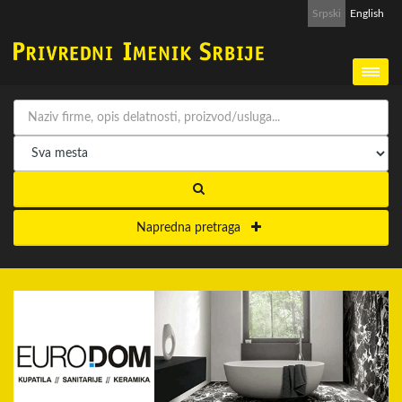
Srpski
English
Napredna pretraga