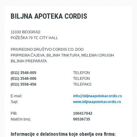
BILJNA APOTEKA CORDIS
11030 BEOGRAD
POŽEŠKA 79 TC CITY HALL
PRIVREDNO DRUŠTVO CORDIS CO. DOO
PRIPREMA ČAJEVA, BILJNIH TINKTURA, MELEMA I DRUGIH
BILJNIH PREPARATA
(011) 3546-005
TELEFON
(011) 3546-006
TELEFON
(011) 3558-456
TELEFAKS
E-mail:
info@biljnaapotekacordis.rs
Sajt:
www.biljnaapotekacordis.rs
PIB:
100417042
Matični broj:
06536735
Informacije o delatnostima koje obavlja ova firma: