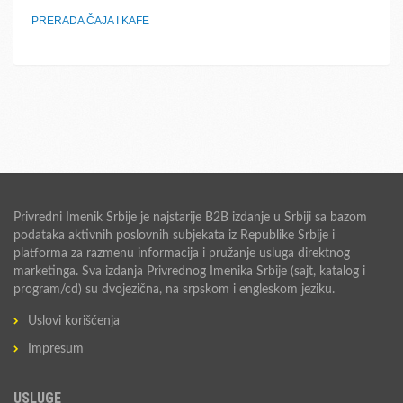
PRERADA ČAJA I KAFE
Privredni Imenik Srbije je najstarije B2B izdanje u Srbiji sa bazom
podataka aktivnih poslovnih subjekata iz Republike Srbije i
platforma za razmenu informacija i pružanje usluga direktnog
marketinga. Sva izdanja Privrednog Imenika Srbije (sajt, katalog i
program/cd) su dvojezična, na srpskom i engleskom jeziku.
Uslovi korišćenja
Impresum
USLUGE