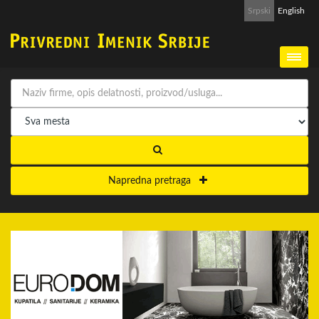
Srpski
English
Napredna pretraga