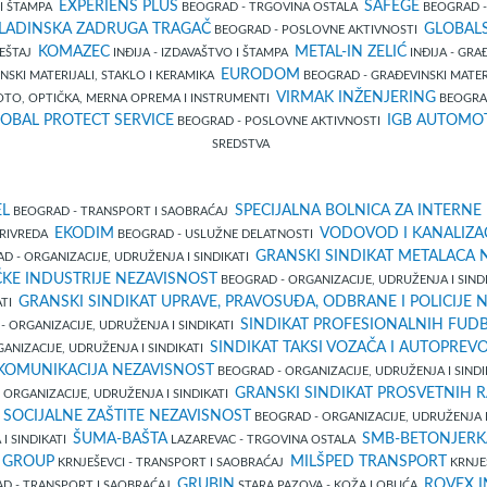
EXPERIENS PLUS
SAFEGE
 I ŠTAMPA
BEOGRAD - TRGOVINA OSTALA
BEOGRAD -
ADINSKA ZADRUGA TRAGAČ
GLOBAL
BEOGRAD - POSLOVNE AKTIVNOSTI
KOMAZEC
METAL-IN ZELIĆ
MEŠTAJ
INĐIJA - IZDAVAŠTVO I ŠTAMPA
INĐIJA - GRA
EURODOM
NSKI MATERIJALI, STAKLO I KERAMIKA
BEOGRAD - GRAĐEVINSKI MATERI
VIRMAK INŽENJERING
OTO, OPTIČKA, MERNA OPREMA I INSTRUMENTI
BEOGRAD
OBAL PROTECT SERVICE
IGB AUTOMO
BEOGRAD - POSLOVNE AKTIVNOSTI
SREDSTVA
EL
SPECIJALNA BOLNICA ZA INTERNE
BEOGRAD - TRANSPORT I SAOBRAĆAJ
EKODIM
VODOVOD I KANALIZAC
OPRIVREDA
BEOGRAD - USLUŽNE DELATNOSTI
GRANSKI SINDIKAT METALACA 
 - ORGANIZACIJE, UDRUŽENJA I SINDIKATI
ČKE INDUSTRIJE NEZAVISNOST
BEOGRAD - ORGANIZACIJE, UDRUŽENJA I SIND
GRANSKI SINDIKAT UPRAVE, PRAVOSUĐA, ODBRANE I POLICIJE 
ATI
SINDIKAT PROFESIONALNIH FUD
 ORGANIZACIJE, UDRUŽENJA I SINDIKATI
SINDIKAT TAKSI VOZAČA I AUTOPREV
ANIZACIJE, UDRUŽENJA I SINDIKATI
EKOMUNIKACIJA NEZAVISNOST
BEOGRAD - ORGANIZACIJE, UDRUŽENJA I SIND
GRANSKI SINDIKAT PROSVETNIH R
ORGANIZACIJE, UDRUŽENJA I SINDIKATI
 SOCIJALNE ZAŠTITE NEZAVISNOST
BEOGRAD - ORGANIZACIJE, UDRUŽENJA I
ŠUMA-BAŠTA
SMB-BETONJERK
I SINDIKATI
LAZAREVAC - TRGOVINA OSTALA
 GROUP
MILŠPED TRANSPORT
KRNJEŠEVCI - TRANSPORT I SAOBRAĆAJ
KRNJE
GRUBIN
ROVEX I
D - TRANSPORT I SAOBRAĆAJ
STARA PAZOVA - KOŽA I OBUĆA