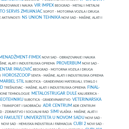
VIR IMPEX
BRAZOVANJE I NAUKA
BEOGRAD - METALI I METALNI
TO SERVIS ZMIJANJAC
SOPOT - MOTORNA VOZILA I DRUGA
NS UNION TEHNIKA
E AKTIVNOSTI
NOVI SAD - MAŠINE, ALATI I
I MENADŽMENT-FIMEK
NOVI SAD - OBRAZOVANJE I NAUKA
PROVERBUM
ŠINE, ALATI I INDUSTRIJSKA OPREMA
NOVI SAD -
ENTAR PAVLOVIĆ
BEOGRAD - MOTORNA VOZILA I DRUGA
HOROSZCOOP
DI
SENTA - MAŠINE, ALATI I INDUSTRIJSKA OPREMA
MARBEL STIL
SUBOTICA - GRAĐEVINSKI MATERIJALI, STAKLO I
MD
FINAL-
TREŠNJEVAC - MAŠINE, ALATI I INDUSTRIJSKA OPREMA
METALOSTRUGAR DULE
IONE TEHNOLOGIJE
KALUĐERICA -
GEOTEHNIKU
VETERINARSKA
SUBOTICA - GRAĐEVINARSTVO
ADR CENTRUM
 - TRANSPORT I SAOBRAĆAJ
ADR CENTRUM
SIMI
D - ZDRAVSTVO I SOCIJALNI RAD
VLAŠKA - MAŠINE, ALATI I
KI FAKULTET UNIVERZITETA U NOVOM SADU
NOVI SAD -
S
CUBI 2
NOVI SAD - HEMIJSKA INDUSTRIJA I FARMACIJA
NOVI SAD -