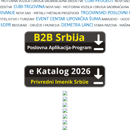
CUBI-PEUGEOT
- MOTORNA VOZILA I DRUGA SAOBRAĆAJNA SREDSTVA
NOVI SAD
CUBI-TRGOVINA
SREDSTVA
NOVI SAD - MOTORNA VOZILA I DRUGA SAOBRAĆAJNA
RIVANJE
TRGOVINSKO POSLOVNI 
NOVI SAD - METALI I METALNI PROIZVODI
EVENT CENTAR LIPOVAČKA ŠUMA
TITELJSTVO I TURIZAM
BARAJEVO - UGOS
-SDPR
DEMETRA LANCI
BEOGRAD - ORUŽJE I MUNICIJA
STARA PAZOVA - MAŠIN