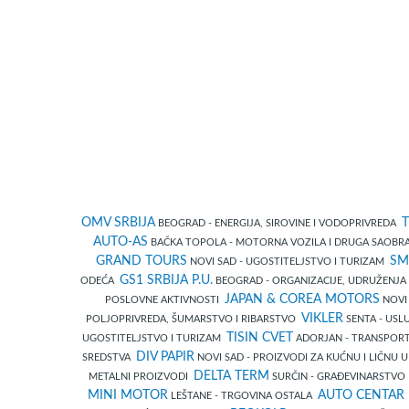
OMV SRBIJA
T
BEOGRAD - ENERGIJA, SIROVINE I VODOPRIVREDA
AUTO-AS
BAČKA TOPOLA - MOTORNA VOZILA I DRUGA SAOBR
GRAND TOURS
SM
NOVI SAD - UGOSTITELJSTVO I TURIZAM
GS1 SRBIJA P.U.
ODEĆA
BEOGRAD - ORGANIZACIJE, UDRUŽENJA 
JAPAN & COREA MOTORS
POSLOVNE AKTIVNOSTI
NOVI
VIKLER
POLJOPRIVREDA, ŠUMARSTVO I RIBARSTVO
SENTA - USL
TISIN CVET
UGOSTITELJSTVO I TURIZAM
ADORJAN - TRANSPORT
DIV PAPIR
SREDSTVA
NOVI SAD - PROIZVODI ZA KUĆNU I LIČNU
DELTA TERM
METALNI PROIZVODI
SURČIN - GRAĐEVINARSTV
MINI MOTOR
AUTO CENTAR 
LEŠTANE - TRGOVINA OSTALA