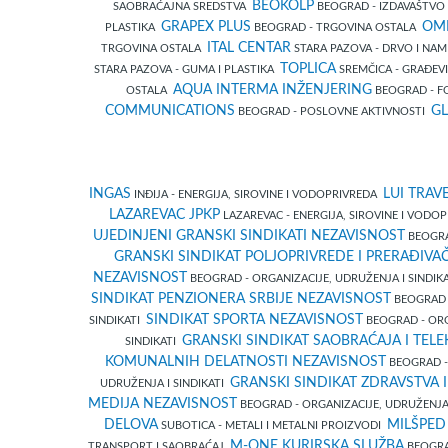
BEOKOLP
SAOBRAĆAJNA SREDSTVA
BEOGRAD - IZDAVAŠTVO
GRAPEX PLUS
OML
PLASTIKA
BEOGRAD - TRGOVINA OSTALA
ITAL CENTAR
TRGOVINA OSTALA
STARA PAZOVA - DRVO I NA
TOPLICA
STARA PAZOVA - GUMA I PLASTIKA
SREMČICA - GRAĐEVI
AQUA INTERMA INŽENJERING
OSTALA
BEOGRAD - F
COMMUNICATIONS
GL
BEOGRAD - POSLOVNE AKTIVNOSTI
INGAS
LUI TRAV
INĐIJA - ENERGIJA, SIROVINE I VODOPRIVREDA
LAZAREVAC JPKP
LAZAREVAC - ENERGIJA, SIROVINE I VOD
UJEDINJENI GRANSKI SINDIKATI NEZAVISNOST
BEOGRAD
GRANSKI SINDIKAT POLJOPRIVREDE I PRERAĐIVA
NEZAVISNOST
BEOGRAD - ORGANIZACIJE, UDRUŽENJA I SINDIK
SINDIKAT PENZIONERA SRBIJE NEZAVISNOST
BEOGRAD -
SINDIKAT SPORTA NEZAVISNOST
SINDIKATI
BEOGRAD - ORG
GRANSKI SINDIKAT SAOBRAĆAJA I TEL
SINDIKATI
KOMUNALNIH DELATNOSTI NEZAVISNOST
BEOGRAD - 
GRANSKI SINDIKAT ZDRAVSTVA I
UDRUŽENJA I SINDIKATI
MEDIJA NEZAVISNOST
BEOGRAD - ORGANIZACIJE, UDRUŽENJA 
DELOVA
MILŠPED
SUBOTICA - METALI I METALNI PROIZVODI
M-ONE KURIRSKA SLUŽBA
TRANSPORT I SAOBRAĆAJ
BEOGRA