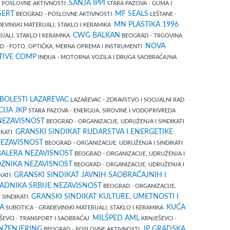
SANJA IPPI
 POSLOVNE AKTIVNOSTI
STARA PAZOVA - GUMA I
SERT
MF SEALS
BEOGRAD - POSLOVNE AKTIVNOSTI
LEŠTANE -
MN PLASTIKA 1996
ĐEVINSKI MATERIJALI, STAKLO I KERAMIKA
CWG BALKAN
JALI, STAKLO I KERAMIKA
BEOGRAD - TRGOVINA
NOVA
 - FOTO, OPTIČKA, MERNA OPREMA I INSTRUMENTI
TIVE COMP
INĐIJA - MOTORNA VOZILA I DRUGA SAOBRAĆAJNA
 BOLESTI LAZAREVAC
LAZAREVAC - ZDRAVSTVO I SOCIJALNI RAD
IJA JKP
STARA PAZOVA - ENERGIJA, SIROVINE I VODOPRIVREDA
NEZAVISNOST
BEOGRAD - ORGANIZACIJE, UDRUŽENJA I SINDIKATI
GRANSKI SINDIKAT RUDARSTVA I ENERGETIKE
IKATI
NEZAVISNOST
BEOGRAD - ORGANIZACIJE, UDRUŽENJA I SINDIKATI
BALERA NEZAVISNOST
BEOGRAD - ORGANIZACIJE, UDRUŽENJA I
OZNIKA NEZAVISNOST
BEOGRAD - ORGANIZACIJE, UDRUŽENJA I
GRANSKI SINDIKAT JAVNIH SAOBRAĆAJNIH I
IKATI
ADNIKA SRBIJE NEZAVISNOST
BEOGRAD - ORGANIZACIJE,
GRANSKI SINDIKAT KULTURE, UMETNOSTI I
 SINDIKATI
A
KUĆA
SUBOTICA - GRAĐEVINSKI MATERIJALI, STAKLO I KERAMIKA
MILŠPED AML
ŠEVCI - TRANSPORT I SAOBRAĆAJ
KRNJEŠEVCI -
NŽENJERING
JP GRADSKA
BEOGRAD - POSLOVNE AKTIVNOSTI