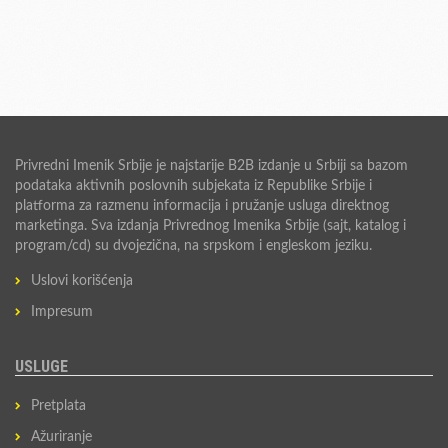
Privredni Imenik Srbije je najstarije B2B izdanje u Srbiji sa bazom
podataka aktivnih poslovnih subjekata iz Republike Srbije i
platforma za razmenu informacija i pružanje usluga direktnog
marketinga. Sva izdanja Privrednog Imenika Srbije (sajt, katalog i
program/cd) su dvojezična, na srpskom i engleskom jeziku.
Uslovi korišćenja
Impresum
USLUGE
Pretplata
Ažuriranje