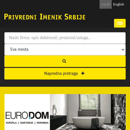
Srpski
English
Napredna pretraga