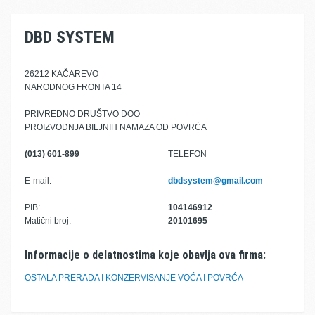
DBD SYSTEM
26212 KAČAREVO
NARODNOG FRONTA 14
PRIVREDNO DRUŠTVO DOO
PROIZVODNJA BILJNIH NAMAZA OD POVRĆA
(013) 601-899
TELEFON
E-mail:
dbdsystem@gmail.com
PIB:
104146912
Matični broj:
20101695
Informacije o delatnostima koje obavlja ova firma:
OSTALA PRERADA I KONZERVISANJE VOĆA I POVRĆA