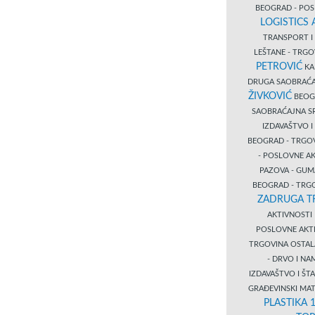
BEOGRAD - PO
LOGISTICS
TRANSPORT 
LEŠTANE - TRG
PETROVIĆ
KA
DRUGA SAOBRAĆ
ŽIVKOVIĆ
BEOGR
SAOBRAĆAJNA S
IZDAVAŠTVO 
BEOGRAD - TRGO
- POSLOVNE A
PAZOVA - GUM
BEOGRAD - TRG
ZADRUGA T
AKTIVNOST
POSLOVNE AKT
TRGOVINA OSTA
- DRVO I N
IZDAVAŠTVO I Š
GRAĐEVINSKI MAT
PLASTIKA 