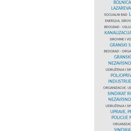
BOLNICA
LAZAREVA
SOCIJALNI RAD
ENERGIJA, SIRO
BEOGRAD - USL
KANALIZACIJA
SIROVINE I 
GRANSKI S
BEOGRAD - ORGAN
GRANSKI
NEZAVISNO
UDRUŽENJA I SI
POLJOPRI
INDUSTRIJ
ORGANIZACIJE, U
SINDIKAT R
NEZAVISNO
UDRUŽENJA I SI
UPRAVE, 
POLICIJE
ORGANIZACI
SINDIKA