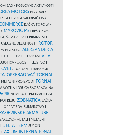
OVI SAD - POSLOVNE AKTIVNOSTI
COREA MOTORS
NOVI SAD -
ZILA I DRUGA SAOBRAĆAJNA
 COMMERCE
BAČKA TOPOLA -
MAROVIĆ PS
AJ
TREŠNJEVAC -
DA, ŠUMARSTVO I RIBARSTVO
ROTOR
- USLUŽNE DELATNOSTI
ALEKSANDER A
AĐEVINARSTVO
VILA
OSTITELJSTVO I TURIZAM
UBOTICA - UGOSTITELJSTVO I
N CVET
ADORJAN - TRANSPORT I
TALOPRERAĐIVAČ TORNAI
TORNAI
 I METALNI PROIZVODI
A VOZILA I DRUGA SAOBRAĆAJNA
PAPIR
NOVI SAD - PROIZVODI ZA
ZOBNATICA
 UPOTREBU
BAČKA
LJOPRIVREDA, ŠUMARSTVO I
RAĐEVINSKE ARMATURE
AREVAC - METALI I METALNI
DELTA TERM
DI
SURČIN -
AXIOM INTERNATIONAL
VO