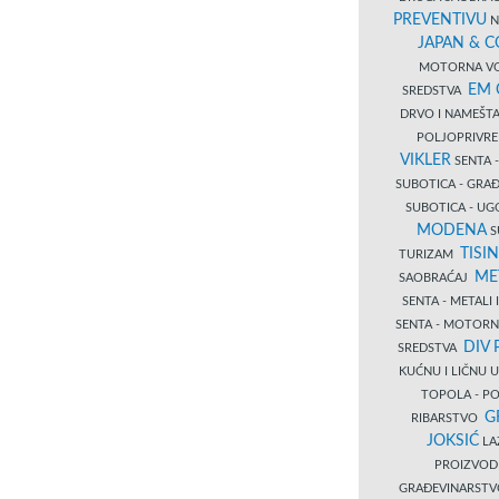
PREVENTIVU
N
JAPAN & 
MOTORNA VO
EM
SREDSTVA
DRVO I NAMEŠT
POLJOPRIVRE
VIKLER
SENTA 
SUBOTICA - GR
SUBOTICA - UG
MODENA
S
TISI
TURIZAM
ME
SAOBRAĆAJ
SENTA - METALI
SENTA - MOTORN
DIV 
SREDSTVA
KUĆNU I LIČNU
TOPOLA - PO
G
RIBARSTVO
JOKSIĆ
LAZ
PROIZVO
GRAĐEVINARST