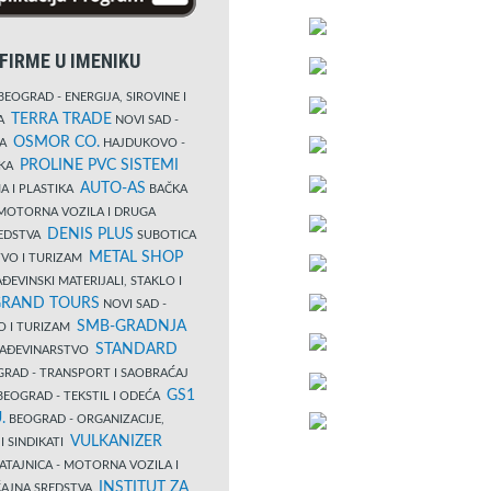
FIRME U IMENIKU
EOGRAD - ENERGIJA, SIROVINE I
TERRA TRADE
DA
NOVI SAD -
OSMOR CO.
KA
HAJDUKOVO -
PROLINE PVC SISTEMI
IKA
AUTO-AS
A I PLASTIKA
BAČKA
MOTORNA VOZILA I DRUGA
DENIS PLUS
REDSTVA
SUBOTICA
METAL SHOP
TVO I TURIZAM
ĐEVINSKI MATERIJALI, STAKLO I
RAND TOURS
NOVI SAD -
SMB-GRADNJA
O I TURIZAM
STANDARD
GRAĐEVINARSTVO
RAD - TRANSPORT I SAOBRAĆAJ
GS1
EOGRAD - TEKSTIL I ODEĆA
.
BEOGRAD - ORGANIZACIJE,
VULKANIZER
I SINDIKATI
ATAJNICA - MOTORNA VOZILA I
INSTITUT ZA
AJNA SREDSTVA