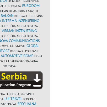
LICA
SREMČICA - GRAĐEVINSKI
EURODOM
TAKLO I KERAMIKA
EVINSKI MATERIJALI, STAKLO I
 BALKAN
BEOGRAD - TRGOVINA
 INTERMA INŽENJERING
TO, OPTIČKA, MERNA OPREMA I
VIRMAK INŽENJERING
I
TO, OPTIČKA, MERNA OPREMA I
NOVA COMMUNICATIONS
GLOBAL
SLOVNE AKTIVNOSTI
RVICE
BEOGRAD - POSLOVNE
B AUTOMOTIVE COMP
INĐIJA
OZILA I DRUGA SAOBRAĆAJNA
SREDSTVA
IJA - ENERGIJA, SIROVINE I
LUI TRAVEL
EDA
BEOGRAD -
SPECIJALNA
I SAOBRAĆAJ