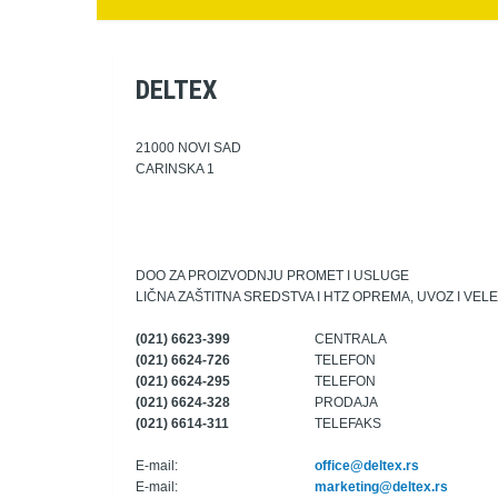
DELTEX
21000 NOVI SAD
CARINSKA 1
DOO ZA PROIZVODNJU PROMET I USLUGE
LIČNA ZAŠTITNA SREDSTVA I HTZ OPREMA, UVOZ I VEL
(021) 6623-399
CENTRALA
(021) 6624-726
TELEFON
(021) 6624-295
TELEFON
(021) 6624-328
PRODAJA
(021) 6614-311
TELEFAKS
E-mail:
office@deltex.rs
E-mail:
marketing@deltex.rs