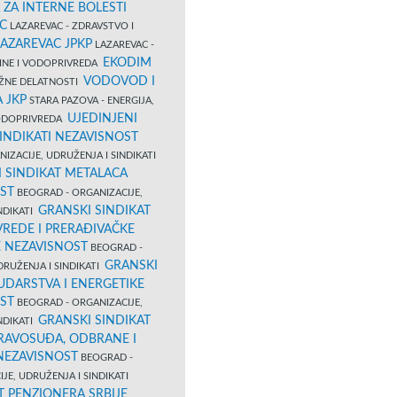
 ZA INTERNE BOLESTI
C
LAZAREVAC - ZDRAVSTVO I
LAZAREVAC JPKP
LAZAREVAC -
EKODIM
VINE I VODOPRIVREDA
VODOVOD I
UŽNE DELATNOSTI
 JKP
STARA PAZOVA - ENERGIJA,
UJEDINJENI
VODOPRIVREDA
INDIKATI NEZAVISNOST
IZACIJE, UDRUŽENJA I SINDIKATI
 SINDIKAT METALACA
ST
BEOGRAD - ORGANIZACIJE,
GRANSKI SINDIKAT
NDIKATI
VREDE I PRERAĐIVAČKE
E NEZAVISNOST
BEOGRAD -
GRANSKI
DRUŽENJA I SINDIKATI
UDARSTVA I ENERGETIKE
ST
BEOGRAD - ORGANIZACIJE,
GRANSKI SINDIKAT
NDIKATI
PRAVOSUĐA, ODBRANE I
 NEZAVISNOST
BEOGRAD -
JE, UDRUŽENJA I SINDIKATI
T PENZIONERA SRBIJE