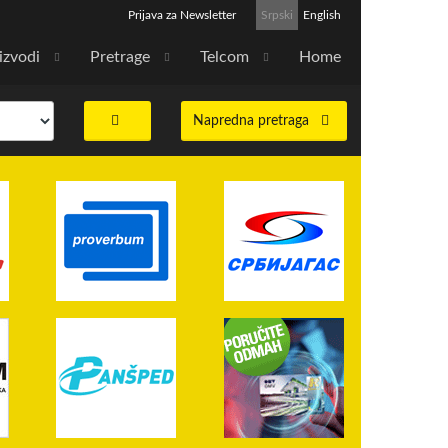
Prijava za Newsletter
Srpski
English
izvodi
Pretrage
Telcom
Home
Napredna pretraga