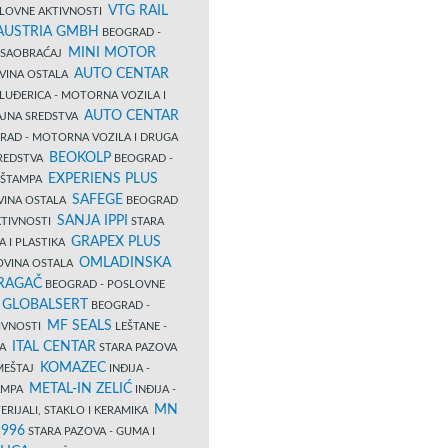
VTG RAIL
SLOVNE AKTIVNOSTI
 AUSTRIA GMBH
BEOGRAD -
MINI MOTOR
I SAOBRAĆAJ
AUTO CENTAR
OVINA OSTALA
LUĐERICA - MOTORNA VOZILA I
AUTO CENTAR
AJNA SREDSTVA
AD - MOTORNA VOZILA I DRUGA
BEOKOLP
REDSTVA
BEOGRAD -
EXPERIENS PLUS
I ŠTAMPA
SAFEGE
VINA OSTALA
BEOGRAD
SANJA IPPI
KTIVNOSTI
STARA
GRAPEX PLUS
A I PLASTIKA
OMLADINSKA
OVINA OSTALA
RAGAČ
BEOGRAD - POSLOVNE
GLOBALSERT
I
BEOGRAD -
MF SEALS
IVNOSTI
LEŠTANE -
ITAL CENTAR
LA
STARA PAZOVA
KOMAZEC
AMEŠTAJ
INĐIJA -
METAL-IN ZELIĆ
TAMPA
INĐIJA -
MN
ERIJALI, STAKLO I KERAMIKA
1996
STARA PAZOVA - GUMA I