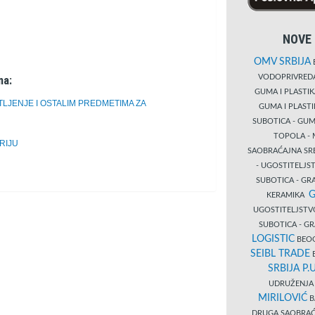
NOVE 
OMV SRBIJA
B
VODOPRIVRE
ma:
GUMA I PLASTI
LJENJE I OSTALIM PREDMETIMA ZA
GUMA I PLAST
SUBOTICA - GUM
TOPOLA - 
RIJU
SAOBRAĆAJNA S
- UGOSTITELJS
SUBOTICA - GRA
G
KERAMIKA
UGOSTITELJSTV
SUBOTICA - 
LOGISTIC
BEOG
SEIBL TRADE
B
SRBIJA P.U
UDRUŽENJA 
MIRILOVIĆ
B
DRUGA SAOBRAĆ