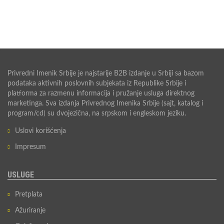
Privredni Imenik Srbije je najstarije B2B izdanje u Srbiji sa bazom
podataka aktivnih poslovnih subjekata iz Republike Srbije i
platforma za razmenu informacija i pružanje usluga direktnog
marketinga. Sva izdanja Privrednog Imenika Srbije (sajt, katalog i
program/cd) su dvojezična, na srpskom i engleskom jeziku.
Uslovi korišćenja
Impresum
USLUGE
Pretplata
Ažuriranje