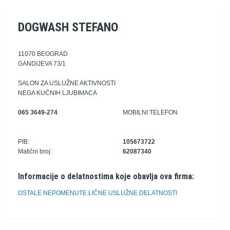
DOGWASH STEFANO
11070 BEOGRAD
GANDIJEVA 73/1
SALON ZA USLUŽNE AKTIVNOSTI
NEGA KUĆNIH LJUBIMACA
065 3649-274
MOBILNI TELEFON
PIB:
105673722
Matični broj:
62087340
Informacije o delatnostima koje obavlja ova firma:
OSTALE NEPOMENUTE LIČNE USLUŽNE DELATNOSTI