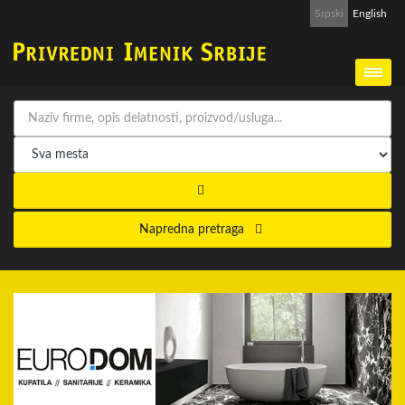
Srpski
English
Napredna pretraga