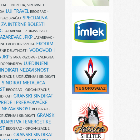
IJA - ENERGIJA, SIROVINE I
LUI TRAVEL
EDA
BEOGRAD -
SPECIJALNA
I SAOBRAĆAJ
 ZA INTERNE BOLESTI
C
LAZAREVAC - ZDRAVSTVO I
LAZAREVAC JPKP
LAZAREVAC -
EKODIM
VINE I VODOPRIVREDA
VODOVOD I
UŽNE DELATNOSTI
 JKP
STARA PAZOVA - ENERGIJA,
UJEDINJENI
VODOPRIVREDA
INDIKATI NEZAVISNOST
IZACIJE, UDRUŽENJA I SINDIKATI
 SINDIKAT METALACA
ST
BEOGRAD - ORGANIZACIJE,
GRANSKI SINDIKAT
NDIKATI
VREDE I PRERAĐIVAČKE
E NEZAVISNOST
BEOGRAD -
GRANSKI
DRUŽENJA I SINDIKATI
UDARSTVA I ENERGETIKE
ST
BEOGRAD - ORGANIZACIJE,
GRANSKI SINDIKAT
NDIKATI