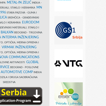
METAL-IN ZELIĆ
TAMPA
INĐIJA -
MN
ERIJALI, STAKLO I KERAMIKA
1996
STARA PAZOVA - GUMA I
LICA
SREMČICA - GRAĐEVINSKI
EURODOM
TAKLO I KERAMIKA
EVINSKI MATERIJALI, STAKLO I
 BALKAN
BEOGRAD - TRGOVINA
 INTERMA INŽENJERING
TO, OPTIČKA, MERNA OPREMA I
VIRMAK INŽENJERING
I
TO, OPTIČKA, MERNA OPREMA I
NOVA COMMUNICATIONS
GLOBAL
SLOVNE AKTIVNOSTI
RVICE
BEOGRAD - POSLOVNE
B AUTOMOTIVE COMP
INĐIJA
OZILA I DRUGA SAOBRAĆAJNA
SREDSTVA