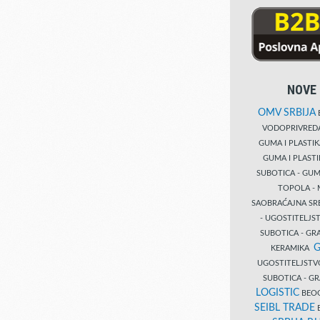
NOVE 
OMV SRBIJA
B
VODOPRIVRE
GUMA I PLASTI
GUMA I PLAST
SUBOTICA - GUM
TOPOLA - 
SAOBRAĆAJNA S
- UGOSTITELJS
SUBOTICA - GRA
G
KERAMIKA
UGOSTITELJSTV
SUBOTICA - 
LOGISTIC
BEOG
SEIBL TRADE
B