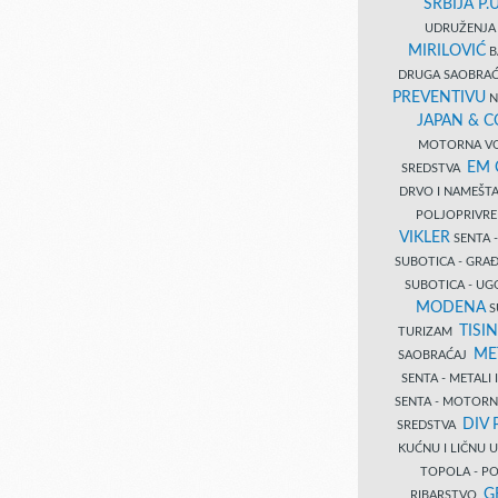
SRBIJA P.U
UDRUŽENJA 
MIRILOVIĆ
B
DRUGA SAOBRAĆ
PREVENTIVU
N
JAPAN & 
MOTORNA VO
EM
SREDSTVA
DRVO I NAMEŠT
POLJOPRIVRE
VIKLER
SENTA 
SUBOTICA - GR
SUBOTICA - UG
MODENA
S
TISI
TURIZAM
ME
SAOBRAĆAJ
SENTA - METALI
SENTA - MOTORN
DIV 
SREDSTVA
KUĆNU I LIČNU
TOPOLA - PO
G
RIBARSTVO