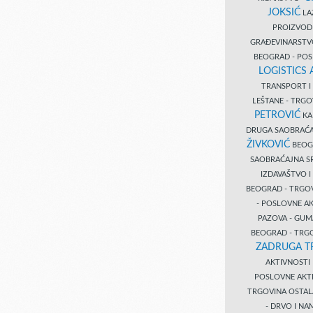
JOKSIĆ
LAZ
PROIZVO
GRAĐEVINARST
BEOGRAD - PO
LOGISTICS
TRANSPORT 
LEŠTANE - TRG
PETROVIĆ
KA
DRUGA SAOBRAĆ
ŽIVKOVIĆ
BEOGR
SAOBRAĆAJNA S
IZDAVAŠTVO 
BEOGRAD - TRGO
- POSLOVNE A
PAZOVA - GUM
BEOGRAD - TRG
ZADRUGA T
AKTIVNOST
POSLOVNE AKT
TRGOVINA OSTA
- DRVO I N