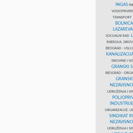
INGAS
INĐ
VODOPRIVR
TRANSPORT 
BOLNICA
LAZAREVA
SOCIJALNI RAD
ENERGIJA, SIRO
BEOGRAD - USL
KANALIZACIJA
SIROVINE I 
GRANSKI S
BEOGRAD - ORGAN
GRANSKI
NEZAVISNO
UDRUŽENJA I SI
POLJOPRI
INDUSTRIJ
ORGANIZACIJE, U
SINDIKAT R
NEZAVISNO
UDRUŽENJA I SI