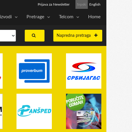
Prijava za Newsletter
Srpski
English
izvodi
Pretrage
Telcom
Home
Napredna pretraga