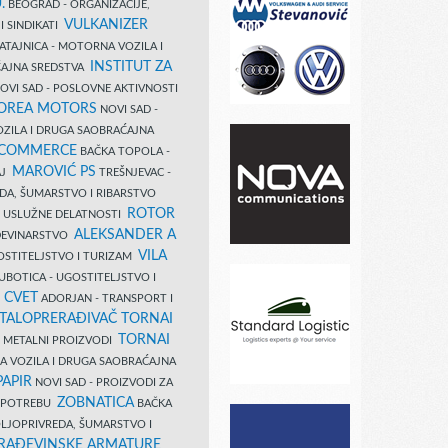
.
BEOGRAD - ORGANIZACIJE,
VULKANIZER
I SINDIKATI
ATAJNICA - MOTORNA VOZILA I
INSTITUT ZA
AJNA SREDSTVA
OVI SAD - POSLOVNE AKTIVNOSTI
COREA MOTORS
NOVI SAD -
ZILA I DRUGA SAOBRAĆAJNA
 COMMERCE
BAČKA TOPOLA -
MAROVIĆ PS
AJ
TREŠNJEVAC -
DA, ŠUMARSTVO I RIBARSTVO
ROTOR
- USLUŽNE DELATNOSTI
ALEKSANDER A
AĐEVINARSTVO
VILA
OSTITELJSTVO I TURIZAM
UBOTICA - UGOSTITELJSTVO I
N CVET
ADORJAN - TRANSPORT I
TALOPRERAĐIVAČ TORNAI
TORNAI
 I METALNI PROIZVODI
A VOZILA I DRUGA SAOBRAĆAJNA
PAPIR
NOVI SAD - PROIZVODI ZA
ZOBNATICA
 UPOTREBU
BAČKA
LJOPRIVREDA, ŠUMARSTVO I
RAĐEVINSKE ARMATURE