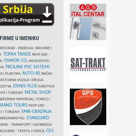
FIRME U IMENIKU
EOGRAD - ENERGIJA, SIROVINE I
TERRA TRADE
DA
NOVI SAD -
OSMOR CO.
KA
HAJDUKOVO -
PROLINE PVC SISTEMI
IKA
AUTO-AS
A I PLASTIKA
BAČKA
MOTORNA VOZILA I DRUGA
DENIS PLUS
REDSTVA
SUBOTICA
METAL SHOP
TVO I TURIZAM
ĐEVINSKI MATERIJALI, STAKLO I
RAND TOURS
NOVI SAD -
SMB-GRADNJA
O I TURIZAM
STANDARD
GRAĐEVINARSTVO
RAD - TRANSPORT I SAOBRAĆAJ
GS1
EOGRAD - TEKSTIL I ODEĆA