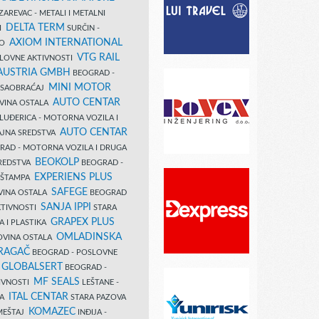
AREVAC - METALI I METALNI
DELTA TERM
DI
SURČIN -
AXIOM INTERNATIONAL
VO
VTG RAIL
SLOVNE AKTIVNOSTI
 AUSTRIA GMBH
BEOGRAD -
MINI MOTOR
I SAOBRAĆAJ
AUTO CENTAR
OVINA OSTALA
LUĐERICA - MOTORNA VOZILA I
AUTO CENTAR
AJNA SREDSTVA
AD - MOTORNA VOZILA I DRUGA
BEOKOLP
REDSTVA
BEOGRAD -
EXPERIENS PLUS
I ŠTAMPA
SAFEGE
VINA OSTALA
BEOGRAD
SANJA IPPI
KTIVNOSTI
STARA
GRAPEX PLUS
A I PLASTIKA
OMLADINSKA
OVINA OSTALA
RAGAČ
BEOGRAD - POSLOVNE
GLOBALSERT
I
BEOGRAD -
MF SEALS
IVNOSTI
LEŠTANE -
ITAL CENTAR
LA
STARA PAZOVA
KOMAZEC
AMEŠTAJ
INĐIJA -