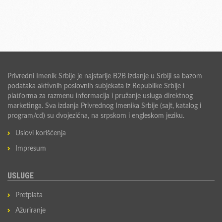
Privredni Imenik Srbije je najstarije B2B izdanje u Srbiji sa bazom
podataka aktivnih poslovnih subjekata iz Republike Srbije i
platforma za razmenu informacija i pružanje usluga direktnog
marketinga. Sva izdanja Privrednog Imenika Srbije (sajt, katalog i
program/cd) su dvojezična, na srpskom i engleskom jeziku.
Uslovi korišćenja
Impresum
USLUGE
Pretplata
Ažuriranje