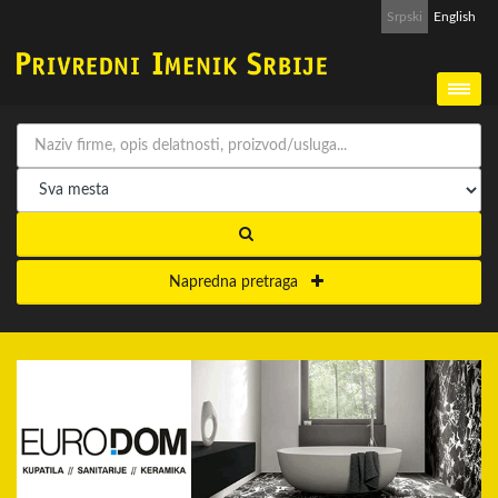
Srpski
English
Napredna pretraga