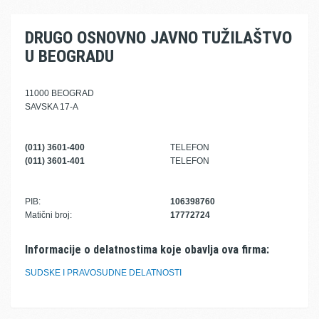
DRUGO OSNOVNO JAVNO TUŽILAŠTVO
U BEOGRADU
11000 BEOGRAD
SAVSKA 17-A
(011) 3601-400
TELEFON
(011) 3601-401
TELEFON
PIB:
106398760
Matični broj:
17772724
Informacije o delatnostima koje obavlja ova firma:
SUDSKE I PRAVOSUDNE DELATNOSTI