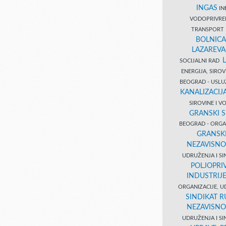
INGAS
INĐ
VODOPRIVR
TRANSPORT 
BOLNICA
LAZAREVA
SOCIJALNI RAD
ENERGIJA, SIRO
BEOGRAD - USL
KANALIZACIJA
SIROVINE I 
GRANSKI S
BEOGRAD - ORGAN
GRANSKI
NEZAVISNO
UDRUŽENJA I SI
POLJOPRI
INDUSTRIJ
ORGANIZACIJE, U
SINDIKAT R
NEZAVISNO
UDRUŽENJA I SI