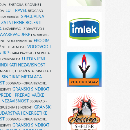
IJA - ENERGIJA, SIROVINE I
LUI TRAVEL
EDA
BEOGRAD -
SPECIJALNA
I SAOBRAĆAJ
 ZA INTERNE BOLESTI
C
LAZAREVAC - ZDRAVSTVO I
LAZAREVAC JPKP
LAZAREVAC -
EKODIM
VINE I VODOPRIVREDA
VODOVOD I
UŽNE DELATNOSTI
 JKP
STARA PAZOVA - ENERGIJA,
UJEDINJENI
VODOPRIVREDA
INDIKATI NEZAVISNOST
IZACIJE, UDRUŽENJA I SINDIKATI
 SINDIKAT METALACA
ST
BEOGRAD - ORGANIZACIJE,
GRANSKI SINDIKAT
NDIKATI
VREDE I PRERAĐIVAČKE
E NEZAVISNOST
BEOGRAD -
GRANSKI
DRUŽENJA I SINDIKATI
UDARSTVA I ENERGETIKE
ST
BEOGRAD - ORGANIZACIJE,
GRANSKI SINDIKAT
NDIKATI