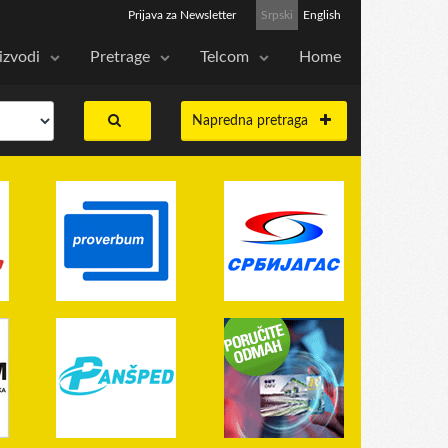
Prijava za Newsletter
Srpski
English
izvodi
Pretrage
Telcom
Home
Napredna pretraga