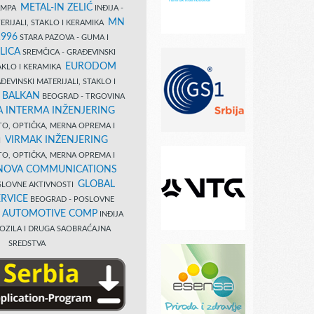
METAL-IN ZELIĆ
TAMPA
INĐIJA -
MN
ERIJALI, STAKLO I KERAMIKA
1996
STARA PAZOVA - GUMA I
LICA
SREMČICA - GRAĐEVINSKI
EURODOM
TAKLO I KERAMIKA
EVINSKI MATERIJALI, STAKLO I
 BALKAN
BEOGRAD - TRGOVINA
 INTERMA INŽENJERING
TO, OPTIČKA, MERNA OPREMA I
VIRMAK INŽENJERING
I
TO, OPTIČKA, MERNA OPREMA I
NOVA COMMUNICATIONS
GLOBAL
SLOVNE AKTIVNOSTI
RVICE
BEOGRAD - POSLOVNE
B AUTOMOTIVE COMP
INĐIJA
OZILA I DRUGA SAOBRAĆAJNA
SREDSTVA