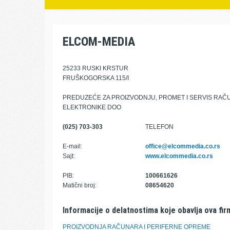
ELCOM-MEDIA
25233 RUSKI KRSTUR
FRUŠKOGORSKA 115/I
PREDUZEĆE ZA PROIZVODNJU, PROMET I SERVIS RAČ
ELEKTRONIKE DOO
(025) 703-303
TELEFON
E-mail:
office@elcommedia.co.rs
Sajt:
www.elcommedia.co.rs
PIB:
100661626
Matični broj:
08654620
Informacije o delatnostima koje obavlja ova fir
PROIZVODNJA RAČUNARA I PERIFERNE OPREME