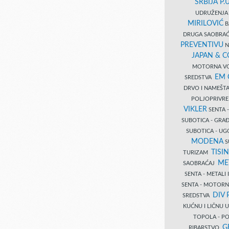
SRBIJA P.U
UDRUŽENJA 
MIRILOVIĆ
B
DRUGA SAOBRAĆ
PREVENTIVU
N
JAPAN & 
MOTORNA VO
EM
SREDSTVA
DRVO I NAMEŠT
POLJOPRIVRE
VIKLER
SENTA 
SUBOTICA - GR
SUBOTICA - UG
MODENA
S
TISI
TURIZAM
ME
SAOBRAĆAJ
SENTA - METALI
SENTA - MOTORN
DIV 
SREDSTVA
KUĆNU I LIČNU
TOPOLA - PO
G
RIBARSTVO