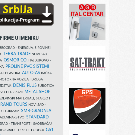
FIRME U IMENIKU
EOGRAD - ENERGIJA, SIROVINE I
TERRA TRADE
DA
NOVI SAD -
OSMOR CO.
KA
HAJDUKOVO -
PROLINE PVC SISTEMI
IKA
AUTO-AS
A I PLASTIKA
BAČKA
MOTORNA VOZILA I DRUGA
DENIS PLUS
REDSTVA
SUBOTICA
METAL SHOP
TVO I TURIZAM
ĐEVINSKI MATERIJALI, STAKLO I
RAND TOURS
NOVI SAD -
SMB-GRADNJA
O I TURIZAM
STANDARD
GRAĐEVINARSTVO
RAD - TRANSPORT I SAOBRAĆAJ
GS1
EOGRAD - TEKSTIL I ODEĆA