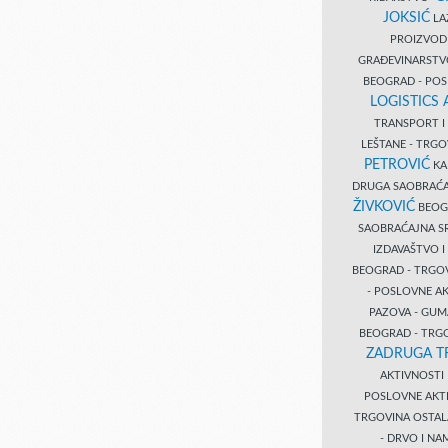
JOKSIĆ
LAZ
PROIZVO
GRAĐEVINARST
BEOGRAD - PO
LOGISTICS
TRANSPORT 
LEŠTANE - TRG
PETROVIĆ
KA
DRUGA SAOBRAĆ
ŽIVKOVIĆ
BEOGR
SAOBRAĆAJNA S
IZDAVAŠTVO 
BEOGRAD - TRGO
- POSLOVNE A
PAZOVA - GUM
BEOGRAD - TRG
ZADRUGA T
AKTIVNOST
POSLOVNE AKT
TRGOVINA OSTA
- DRVO I N