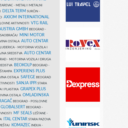
AREVAC - METALI I METALNI
DELTA TERM
DI
SURČIN -
AXIOM INTERNATIONAL
VO
VTG RAIL
SLOVNE AKTIVNOSTI
 AUSTRIA GMBH
BEOGRAD -
MINI MOTOR
I SAOBRAĆAJ
AUTO CENTAR
OVINA OSTALA
LUĐERICA - MOTORNA VOZILA I
AUTO CENTAR
AJNA SREDSTVA
AD - MOTORNA VOZILA I DRUGA
BEOKOLP
REDSTVA
BEOGRAD -
EXPERIENS PLUS
I ŠTAMPA
SAFEGE
VINA OSTALA
BEOGRAD
SANJA IPPI
KTIVNOSTI
STARA
GRAPEX PLUS
A I PLASTIKA
OMLADINSKA
OVINA OSTALA
RAGAČ
BEOGRAD - POSLOVNE
GLOBALSERT
I
BEOGRAD -
MF SEALS
IVNOSTI
LEŠTANE -
ITAL CENTAR
LA
STARA PAZOVA
KOMAZEC
AMEŠTAJ
INĐIJA -