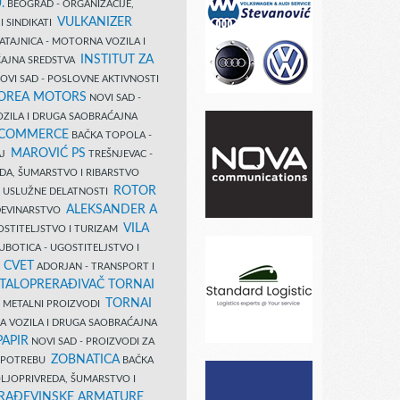
.
BEOGRAD - ORGANIZACIJE,
VULKANIZER
I SINDIKATI
ATAJNICA - MOTORNA VOZILA I
INSTITUT ZA
AJNA SREDSTVA
OVI SAD - POSLOVNE AKTIVNOSTI
COREA MOTORS
NOVI SAD -
ZILA I DRUGA SAOBRAĆAJNA
 COMMERCE
BAČKA TOPOLA -
MAROVIĆ PS
AJ
TREŠNJEVAC -
DA, ŠUMARSTVO I RIBARSTVO
ROTOR
- USLUŽNE DELATNOSTI
ALEKSANDER A
AĐEVINARSTVO
VILA
OSTITELJSTVO I TURIZAM
UBOTICA - UGOSTITELJSTVO I
N CVET
ADORJAN - TRANSPORT I
TALOPRERAĐIVAČ TORNAI
TORNAI
 I METALNI PROIZVODI
A VOZILA I DRUGA SAOBRAĆAJNA
PAPIR
NOVI SAD - PROIZVODI ZA
ZOBNATICA
 UPOTREBU
BAČKA
LJOPRIVREDA, ŠUMARSTVO I
RAĐEVINSKE ARMATURE