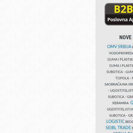
NOVE 
OMV SRBIJA
B
VODOPRIVRE
GUMA I PLASTI
GUMA I PLAST
SUBOTICA - GUM
TOPOLA - 
SAOBRAĆAJNA S
- UGOSTITELJS
SUBOTICA - GRA
G
KERAMIKA
UGOSTITELJSTV
SUBOTICA - 
LOGISTIC
BEOG
SEIBL TRADE
B