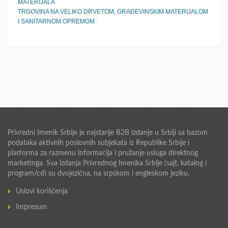
MATERIJALA
TRGOVINA NA VELIKO DRVETOM, GRAĐEVINSKIM MATERIJALOM
I SANITARNOM OPREMOM
Privredni Imenik Srbije je najstarije B2B izdanje u Srbiji sa bazom
podataka aktivnih poslovnih subjekata iz Republike Srbije i
platforma za razmenu informacija i pružanje usluga direktnog
marketinga. Sva izdanja Privrednog Imenika Srbije (sajt, katalog i
program/cd) su dvojezična, na srpskom i engleskom jeziku.
Uslovi korišćenja
Impresum