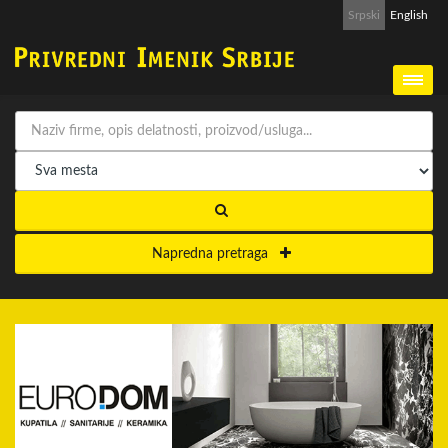
Srpski
English
Napredna pretraga