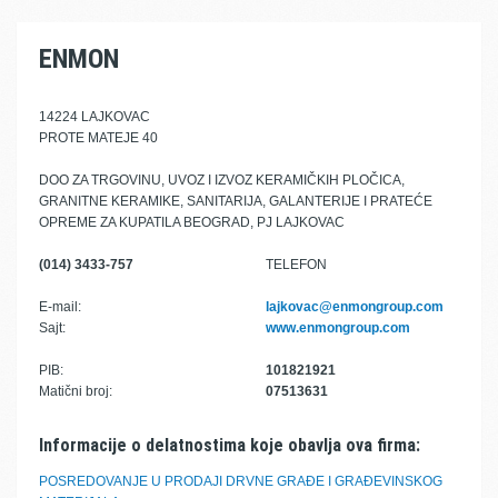
ENMON
14224 LAJKOVAC
PROTE MATEJE 40
DOO ZA TRGOVINU, UVOZ I IZVOZ KERAMIČKIH PLOČICA,
GRANITNE KERAMIKE, SANITARIJA, GALANTERIJE I PRATEĆE
OPREME ZA KUPATILA BEOGRAD, PJ LAJKOVAC
(014) 3433-757
TELEFON
E-mail:
lajkovac@enmongroup.com
Sajt:
www.enmongroup.com
PIB:
101821921
Matični broj:
07513631
Informacije o delatnostima koje obavlja ova firma:
POSREDOVANJE U PRODAJI DRVNE GRAĐE I GRAĐEVINSKOG