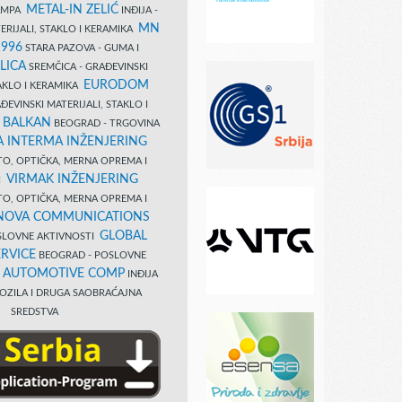
METAL-IN ZELIĆ
TAMPA
INĐIJA -
MN
ERIJALI, STAKLO I KERAMIKA
1996
STARA PAZOVA - GUMA I
LICA
SREMČICA - GRAĐEVINSKI
EURODOM
TAKLO I KERAMIKA
EVINSKI MATERIJALI, STAKLO I
 BALKAN
BEOGRAD - TRGOVINA
 INTERMA INŽENJERING
TO, OPTIČKA, MERNA OPREMA I
VIRMAK INŽENJERING
I
TO, OPTIČKA, MERNA OPREMA I
NOVA COMMUNICATIONS
GLOBAL
SLOVNE AKTIVNOSTI
RVICE
BEOGRAD - POSLOVNE
B AUTOMOTIVE COMP
INĐIJA
OZILA I DRUGA SAOBRAĆAJNA
SREDSTVA