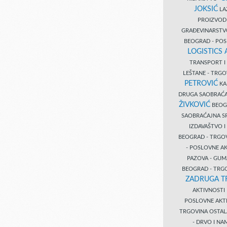
JOKSIĆ
LAZ
PROIZVO
GRAĐEVINARST
BEOGRAD - PO
LOGISTICS
TRANSPORT 
LEŠTANE - TRG
PETROVIĆ
KA
DRUGA SAOBRAĆ
ŽIVKOVIĆ
BEOGR
SAOBRAĆAJNA S
IZDAVAŠTVO 
BEOGRAD - TRGO
- POSLOVNE A
PAZOVA - GUM
BEOGRAD - TRG
ZADRUGA T
AKTIVNOST
POSLOVNE AKT
TRGOVINA OSTA
- DRVO I N