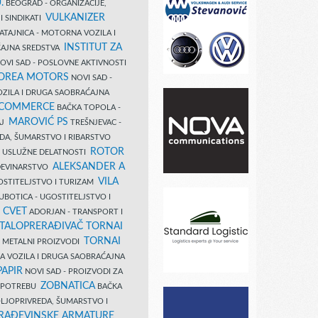
.
BEOGRAD - ORGANIZACIJE,
VULKANIZER
I SINDIKATI
ATAJNICA - MOTORNA VOZILA I
INSTITUT ZA
AJNA SREDSTVA
OVI SAD - POSLOVNE AKTIVNOSTI
COREA MOTORS
NOVI SAD -
ZILA I DRUGA SAOBRAĆAJNA
 COMMERCE
BAČKA TOPOLA -
MAROVIĆ PS
AJ
TREŠNJEVAC -
DA, ŠUMARSTVO I RIBARSTVO
ROTOR
- USLUŽNE DELATNOSTI
ALEKSANDER A
AĐEVINARSTVO
VILA
OSTITELJSTVO I TURIZAM
UBOTICA - UGOSTITELJSTVO I
N CVET
ADORJAN - TRANSPORT I
TALOPRERAĐIVAČ TORNAI
TORNAI
 I METALNI PROIZVODI
A VOZILA I DRUGA SAOBRAĆAJNA
PAPIR
NOVI SAD - PROIZVODI ZA
ZOBNATICA
 UPOTREBU
BAČKA
LJOPRIVREDA, ŠUMARSTVO I
RAĐEVINSKE ARMATURE