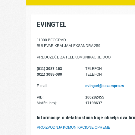
EVINGTEL
11000 BEOGRAD
BULEVAR KRALJA ALEKSANDRA 259
PREDUZEĆE ZA TELEKOMUNIKACIJE DOO
(011) 3087-163
TELEFON
(011) 3088-080
TELEFON
E-mail:
evingtel@sezampro.rs
PIB:
100282455
Matični broj:
17198637
Informacije o delatnostima koje obavlja ova fir
PROIZVODNJA KOMUNIKACIONE OPREME