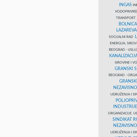
INGAS
INĐ
VODOPRIVR
TRANSPORT 
BOLNICA
LAZAREVA
SOCIJALNI RAD
ENERGIJA, SIRO
BEOGRAD - USL
KANALIZACIJA
SIROVINE I 
GRANSKI S
BEOGRAD - ORGAN
GRANSKI
NEZAVISNO
UDRUŽENJA I SI
POLJOPRI
INDUSTRIJ
ORGANIZACIJE, U
SINDIKAT R
NEZAVISNO
UDRUŽENJA I SI