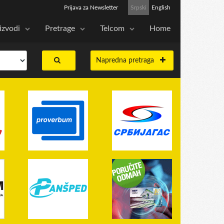
Prijava za Newsletter
Srpski
English
izvodi
Pretrage
Telcom
Home
Napredna pretraga