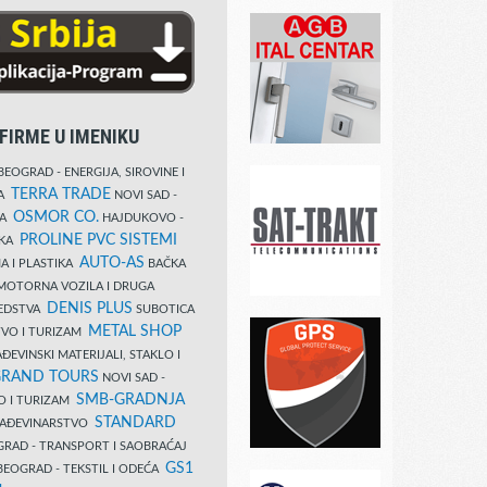
FIRME U IMENIKU
EOGRAD - ENERGIJA, SIROVINE I
TERRA TRADE
DA
NOVI SAD -
OSMOR CO.
KA
HAJDUKOVO -
PROLINE PVC SISTEMI
IKA
AUTO-AS
A I PLASTIKA
BAČKA
MOTORNA VOZILA I DRUGA
DENIS PLUS
REDSTVA
SUBOTICA
METAL SHOP
TVO I TURIZAM
ĐEVINSKI MATERIJALI, STAKLO I
RAND TOURS
NOVI SAD -
SMB-GRADNJA
O I TURIZAM
STANDARD
GRAĐEVINARSTVO
RAD - TRANSPORT I SAOBRAĆAJ
GS1
EOGRAD - TEKSTIL I ODEĆA