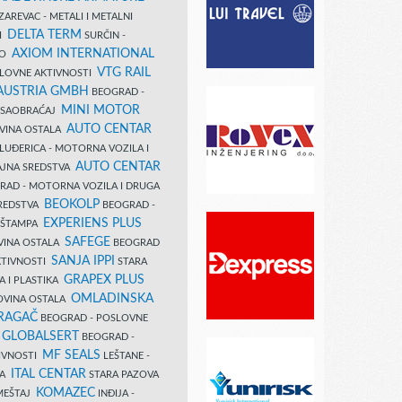
AREVAC - METALI I METALNI
DELTA TERM
DI
SURČIN -
AXIOM INTERNATIONAL
VO
VTG RAIL
SLOVNE AKTIVNOSTI
 AUSTRIA GMBH
BEOGRAD -
MINI MOTOR
I SAOBRAĆAJ
AUTO CENTAR
OVINA OSTALA
LUĐERICA - MOTORNA VOZILA I
AUTO CENTAR
AJNA SREDSTVA
AD - MOTORNA VOZILA I DRUGA
BEOKOLP
REDSTVA
BEOGRAD -
EXPERIENS PLUS
I ŠTAMPA
SAFEGE
VINA OSTALA
BEOGRAD
SANJA IPPI
KTIVNOSTI
STARA
GRAPEX PLUS
A I PLASTIKA
OMLADINSKA
OVINA OSTALA
RAGAČ
BEOGRAD - POSLOVNE
GLOBALSERT
I
BEOGRAD -
MF SEALS
IVNOSTI
LEŠTANE -
ITAL CENTAR
LA
STARA PAZOVA
KOMAZEC
AMEŠTAJ
INĐIJA -