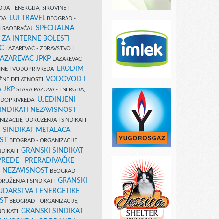
IJA - ENERGIJA, SIROVINE I
LUI TRAVEL
EDA
BEOGRAD -
SPECIJALNA
I SAOBRAĆAJ
 ZA INTERNE BOLESTI
C
LAZAREVAC - ZDRAVSTVO I
LAZAREVAC JPKP
LAZAREVAC -
EKODIM
VINE I VODOPRIVREDA
VODOVOD I
UŽNE DELATNOSTI
 JKP
STARA PAZOVA - ENERGIJA,
UJEDINJENI
VODOPRIVREDA
INDIKATI NEZAVISNOST
IZACIJE, UDRUŽENJA I SINDIKATI
 SINDIKAT METALACA
ST
BEOGRAD - ORGANIZACIJE,
GRANSKI SINDIKAT
NDIKATI
VREDE I PRERAĐIVAČKE
E NEZAVISNOST
BEOGRAD -
GRANSKI
DRUŽENJA I SINDIKATI
UDARSTVA I ENERGETIKE
ST
BEOGRAD - ORGANIZACIJE,
GRANSKI SINDIKAT
NDIKATI