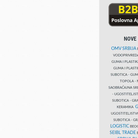
NOVE 
OMV SRBIJA
B
VODOPRIVRE
GUMA I PLASTI
GUMA I PLAST
SUBOTICA - GUM
TOPOLA - 
SAOBRAĆAJNA S
- UGOSTITELJS
SUBOTICA - GRA
G
KERAMIKA
UGOSTITELJSTV
SUBOTICA - 
LOGISTIC
BEOG
SEIBL TRADE
B