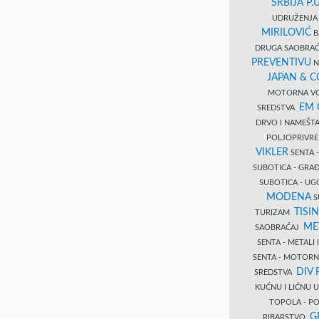
SRBIJA P.U
UDRUŽENJA 
MIRILOVIĆ
B
DRUGA SAOBRAĆ
PREVENTIVU
N
JAPAN & 
MOTORNA VO
EM
SREDSTVA
DRVO I NAMEŠT
POLJOPRIVRE
VIKLER
SENTA 
SUBOTICA - GR
SUBOTICA - UG
MODENA
S
TISI
TURIZAM
ME
SAOBRAĆAJ
SENTA - METALI
SENTA - MOTORN
DIV 
SREDSTVA
KUĆNU I LIČNU
TOPOLA - PO
G
RIBARSTVO