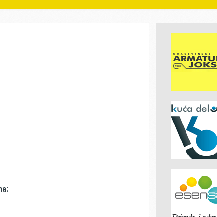
E
ma: