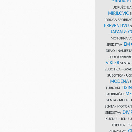
SRBIJA P.U
UDRUŽENJA 
MIRILOVIĆ
B
DRUGA SAOBRAĆ
PREVENTIVU
N
JAPAN & 
MOTORNA VO
EM
SREDSTVA
DRVO I NAMEŠT
POLJOPRIVRE
VIKLER
SENTA 
SUBOTICA - GR
SUBOTICA - UG
MODENA
S
TISI
TURIZAM
ME
SAOBRAĆAJ
SENTA - METALI
SENTA - MOTORN
DIV 
SREDSTVA
KUĆNU I LIČNU
TOPOLA - PO
G
RIBARSTVO