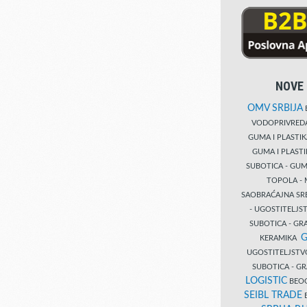
NOVE 
OMV SRBIJA
B
VODOPRIVRE
GUMA I PLASTI
GUMA I PLAST
SUBOTICA - GUM
TOPOLA - 
SAOBRAĆAJNA S
- UGOSTITELJS
SUBOTICA - GRA
G
KERAMIKA
UGOSTITELJSTV
SUBOTICA - 
LOGISTIC
BEOG
SEIBL TRADE
B