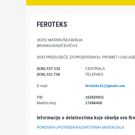
FEROTEKS
36201 MATARUŠKA BANJA
BRANKA RADIČEVIĆA 6
DOO PREDUZEĆE ZA PROIZVODNJU, PROMET I USLUG
(036) 337-132
CENTRALA
(036) 311-738
TELEFAKS
E-mail:
feroteks11@gmail.com
PIB:
102820911
Matični broj:
17496409
Informacije o delatnostima koje obavlja ova fir
PONOVNA UPOTREBA RAZVRSTANIH MATERIJALA