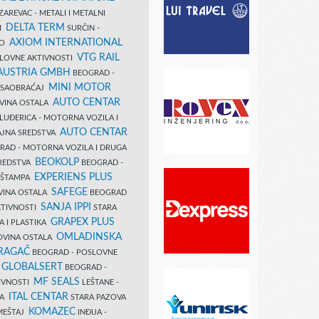
AREVAC - METALI I METALNI
DELTA TERM
DI
SURČIN -
AXIOM INTERNATIONAL
VO
VTG RAIL
SLOVNE AKTIVNOSTI
 AUSTRIA GMBH
BEOGRAD -
MINI MOTOR
I SAOBRAĆAJ
AUTO CENTAR
OVINA OSTALA
LUĐERICA - MOTORNA VOZILA I
AUTO CENTAR
AJNA SREDSTVA
AD - MOTORNA VOZILA I DRUGA
BEOKOLP
REDSTVA
BEOGRAD -
EXPERIENS PLUS
I ŠTAMPA
SAFEGE
VINA OSTALA
BEOGRAD
SANJA IPPI
KTIVNOSTI
STARA
GRAPEX PLUS
A I PLASTIKA
OMLADINSKA
OVINA OSTALA
RAGAČ
BEOGRAD - POSLOVNE
GLOBALSERT
I
BEOGRAD -
MF SEALS
IVNOSTI
LEŠTANE -
ITAL CENTAR
LA
STARA PAZOVA
KOMAZEC
AMEŠTAJ
INĐIJA -