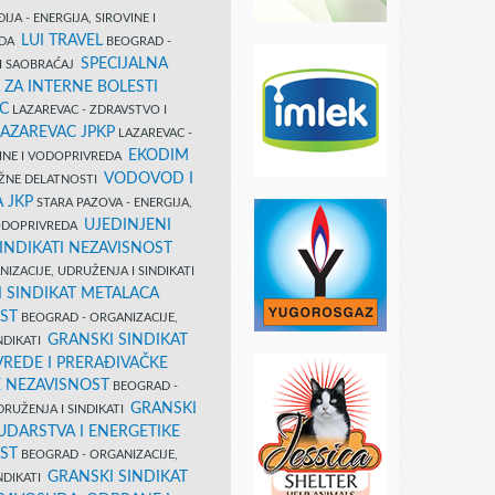
IJA - ENERGIJA, SIROVINE I
LUI TRAVEL
EDA
BEOGRAD -
SPECIJALNA
I SAOBRAĆAJ
 ZA INTERNE BOLESTI
C
LAZAREVAC - ZDRAVSTVO I
LAZAREVAC JPKP
LAZAREVAC -
EKODIM
VINE I VODOPRIVREDA
VODOVOD I
UŽNE DELATNOSTI
 JKP
STARA PAZOVA - ENERGIJA,
UJEDINJENI
VODOPRIVREDA
INDIKATI NEZAVISNOST
IZACIJE, UDRUŽENJA I SINDIKATI
 SINDIKAT METALACA
ST
BEOGRAD - ORGANIZACIJE,
GRANSKI SINDIKAT
NDIKATI
VREDE I PRERAĐIVAČKE
E NEZAVISNOST
BEOGRAD -
GRANSKI
DRUŽENJA I SINDIKATI
UDARSTVA I ENERGETIKE
ST
BEOGRAD - ORGANIZACIJE,
GRANSKI SINDIKAT
NDIKATI