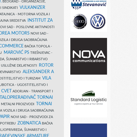
.
BEOGRAD - ORGANIZACIJE,
VULKANIZER
I SINDIKATI
ATAJNICA - MOTORNA VOZILA I
INSTITUT ZA
AJNA SREDSTVA
OVI SAD - POSLOVNE AKTIVNOSTI
COREA MOTORS
NOVI SAD -
ZILA I DRUGA SAOBRAĆAJNA
 COMMERCE
BAČKA TOPOLA -
MAROVIĆ PS
AJ
TREŠNJEVAC -
DA, ŠUMARSTVO I RIBARSTVO
ROTOR
- USLUŽNE DELATNOSTI
ALEKSANDER A
AĐEVINARSTVO
VILA
OSTITELJSTVO I TURIZAM
UBOTICA - UGOSTITELJSTVO I
N CVET
ADORJAN - TRANSPORT I
TALOPRERAĐIVAČ TORNAI
TORNAI
 I METALNI PROIZVODI
A VOZILA I DRUGA SAOBRAĆAJNA
PAPIR
NOVI SAD - PROIZVODI ZA
ZOBNATICA
 UPOTREBU
BAČKA
LJOPRIVREDA, ŠUMARSTVO I
RAĐEVINSKE ARMATURE