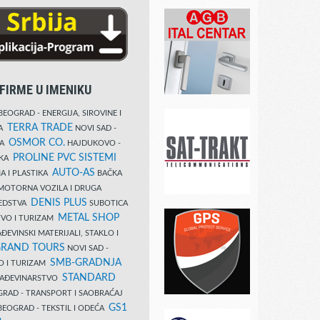
FIRME U IMENIKU
EOGRAD - ENERGIJA, SIROVINE I
TERRA TRADE
DA
NOVI SAD -
OSMOR CO.
KA
HAJDUKOVO -
PROLINE PVC SISTEMI
IKA
AUTO-AS
A I PLASTIKA
BAČKA
MOTORNA VOZILA I DRUGA
DENIS PLUS
REDSTVA
SUBOTICA
METAL SHOP
TVO I TURIZAM
ĐEVINSKI MATERIJALI, STAKLO I
RAND TOURS
NOVI SAD -
SMB-GRADNJA
O I TURIZAM
STANDARD
GRAĐEVINARSTVO
RAD - TRANSPORT I SAOBRAĆAJ
GS1
EOGRAD - TEKSTIL I ODEĆA