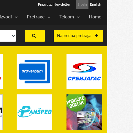
Prijava za Newsletter
Srpski
English
izvodi
Pretrage
Telcom
Home
Napredna pretraga