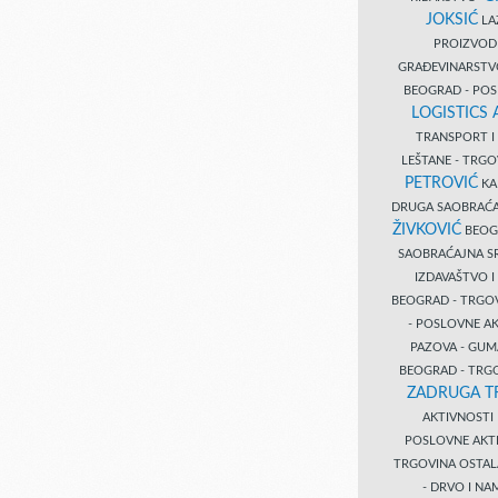
JOKSIĆ
LAZ
PROIZVO
GRAĐEVINARST
BEOGRAD - PO
LOGISTICS
TRANSPORT 
LEŠTANE - TRG
PETROVIĆ
KA
DRUGA SAOBRAĆ
ŽIVKOVIĆ
BEOGR
SAOBRAĆAJNA S
IZDAVAŠTVO 
BEOGRAD - TRGO
- POSLOVNE A
PAZOVA - GUM
BEOGRAD - TRG
ZADRUGA T
AKTIVNOST
POSLOVNE AKT
TRGOVINA OSTA
- DRVO I N