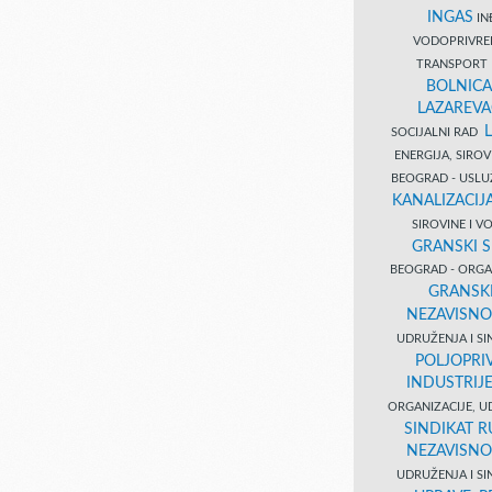
INGAS
INĐ
VODOPRIVR
TRANSPORT 
BOLNICA
LAZAREVA
SOCIJALNI RAD
ENERGIJA, SIRO
BEOGRAD - USL
KANALIZACIJA
SIROVINE I 
GRANSKI S
BEOGRAD - ORGAN
GRANSKI
NEZAVISNO
UDRUŽENJA I SI
POLJOPRI
INDUSTRIJ
ORGANIZACIJE, U
SINDIKAT R
NEZAVISNO
UDRUŽENJA I SI