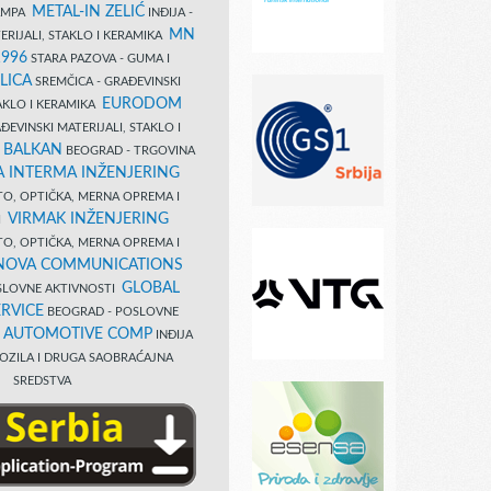
METAL-IN ZELIĆ
TAMPA
INĐIJA -
MN
ERIJALI, STAKLO I KERAMIKA
1996
STARA PAZOVA - GUMA I
LICA
SREMČICA - GRAĐEVINSKI
EURODOM
TAKLO I KERAMIKA
EVINSKI MATERIJALI, STAKLO I
 BALKAN
BEOGRAD - TRGOVINA
 INTERMA INŽENJERING
TO, OPTIČKA, MERNA OPREMA I
VIRMAK INŽENJERING
I
TO, OPTIČKA, MERNA OPREMA I
NOVA COMMUNICATIONS
GLOBAL
SLOVNE AKTIVNOSTI
RVICE
BEOGRAD - POSLOVNE
B AUTOMOTIVE COMP
INĐIJA
OZILA I DRUGA SAOBRAĆAJNA
SREDSTVA