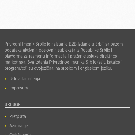
Privredni Imenik Srbije je najstarije B2B izdanje u Srbiji sa bazom
podataka aktivnih poslovnih subjekata iz Republike Srbije i
platforma za razmenu informacija i pružanje usluga direktnog
marketinga. Sva izdanja Privrednog Imenika Srbije (sajt, katalog i
program/cd) su dvojezična, na srpskom i engleskom jeziku.
Uslovi korišćenja
Impresum
USLUGE
Pretplata
Ažuriranje