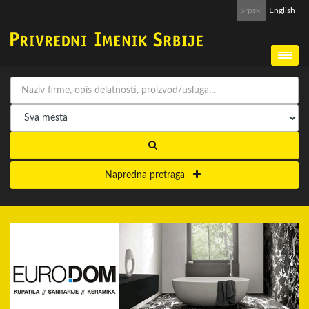
Srpski
English
Napredna pretraga