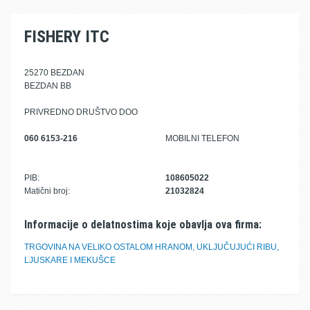
FISHERY ITC
25270 BEZDAN
BEZDAN BB
PRIVREDNO DRUŠTVO DOO
060 6153-216
MOBILNI TELEFON
PIB:
108605022
Matični broj:
21032824
Informacije o delatnostima koje obavlja ova firma:
TRGOVINA NA VELIKO OSTALOM HRANOM, UKLJUČUJUĆI RIBU,
LJUSKARE I MEKUŠCE